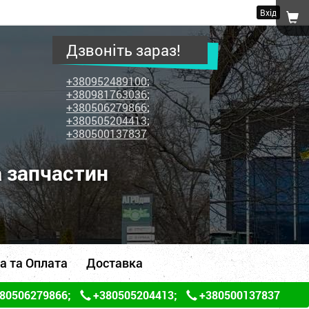
Вхід
Дзвоніть зараз!
+380952489100
;
+380981763036
;
+380506279866
;
+380505204413
;
+380500137837
а запчастин
а та Оплата
Доставка
80506279866
;
+380505204413
;
+380500137837