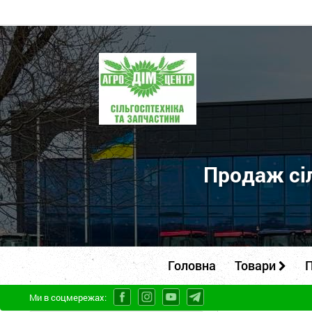
ПП
"Агродім-
центр"
-
продаж
сільськогосподарської
Продаж сіл
техніки
та
запчастин
Головна
Товари
П
Ми в соцмережах: