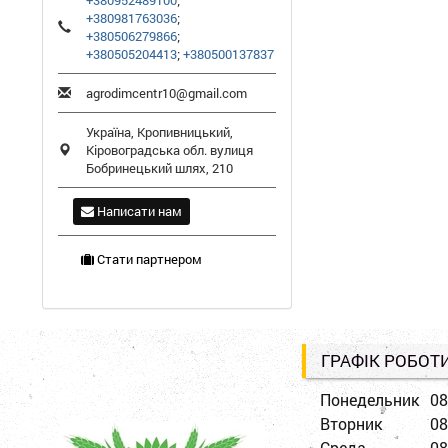
+380952489100
;
+380981763036
;
+380506279866
;
+380505204413
;
+380500137837
agrodimcentr10@gmail.com
Україна,
Кропивницький
,
Кіровоградська обл.
вулиця
Бобринецький шлях, 210
Написати нам
Стати партнером
ГРАФІК РОБОТ
Понедельник
08
Вторник
08
Среда
08