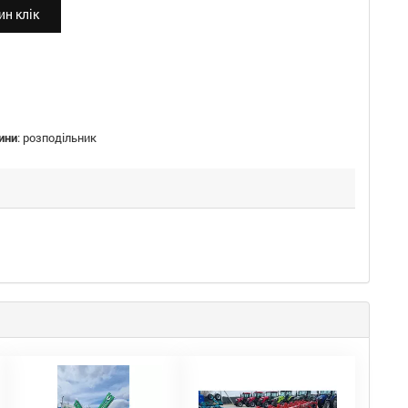
н клік
ини
:
розподільник