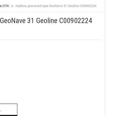
ів ОПК
>
Кабель для монітора GeoNave 31 Geoline C00902224
 GeoNave 31 Geoline C00902224