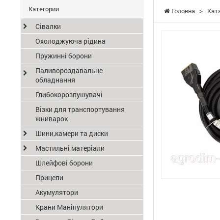
Категории
Головна
>
Кат
Сівалки
Охолоджуюча рідина
Пружинні борони
Паливороздавальне
обладнання
Глибокорозпушувачі
Візки для транспортування
жниварок
Шини,камери та диски
Мастильні матеріали
Шлейфові борони
Прицепи
Акумулятори
Крани Маніпулятори