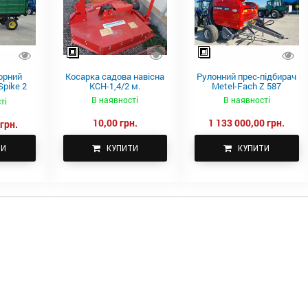
орний
Косарка садова навісна
Рулонний прес-підбирач
pike 2
КСН-1,4/2 м.
Metel-Fach Z 587
В наявності
В наявності
ті
10,00 грн.
1 133 000,00 грн.
грн.
ТИ
КУПИТИ
КУПИТИ