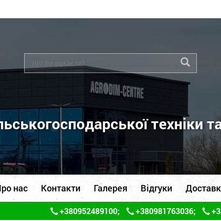
ьськогосподарської техніки т
ро нас
Контакти
Галерея
Відгуки
Доставк
+380952489100
;
+380981763036
;
+3