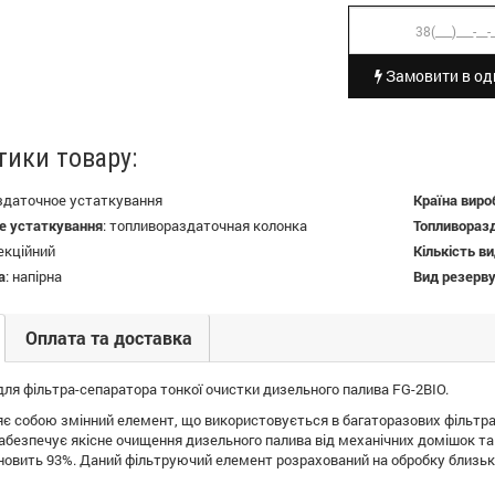
Замовити в оди
тики товару:
здаточное устаткування
Країна виро
е устаткування
:
топливораздаточная колонка
Топливораз
екційний
Кількість в
а
:
напірна
Вид резерву
Оплата та доставка
ля фільтра-сепаратора тонкої очистки дизельного палива FG-2ВІО.
є собою змінний елемент, що використовується в багаторазових фільтрах 
абезпечує якісне очищення дизельного палива від механічних домішок та
ановить 93%. Даний фільтруючий елемент розрахований на обробку близько