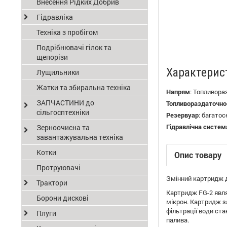
Внесення Рідких Добрив
Гідравліка
Техніка з пробігом
Подрібнювачі гілок та
щепорізи
Характерис
Лущильники
Жатки та збиральна техніка
Напрям
:
Топливора
ЗАПЧАСТИНИ до
Топливораздаточно
сільгосптехніки
Резервуар
:
багатос
Гідравлічна систем
Зерноочисна та
завантажувальна техніка
Котки
Опис товару
Протруювачі
Змінний картридж д
Трактори
Картридж FG-2 явля
Борони дискові
мікрон. Картридж з
фільтрації води ст
Плуги
палива.