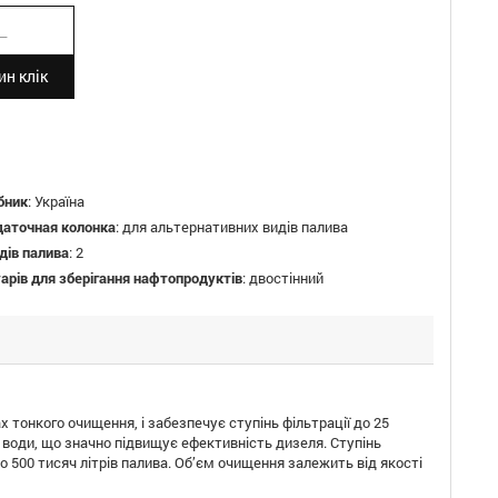
н клік
бник
:
Україна
даточная колонка
:
для альтернативних видів палива
идів палива
:
2
арів для зберігання нафтопродуктів
:
двостінний
тонкого очищення, і забезпечує ступінь фільтрації до 25
 води, що значно підвищує ефективність дизеля. Ступінь
 500 тисяч літрів палива. Об’єм очищення залежить від якості