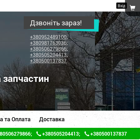
Вхід
Дзвоніть зараз!
+380952489100
;
+380981763036
;
+380506279866
;
+380505204413
;
+380500137837
а запчастин
а та Оплата
Доставка
80506279866
;
+380505204413
;
+380500137837