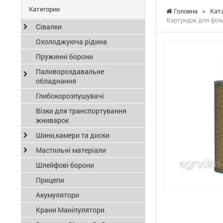
Категории
Головна
>
Кат
Картридж для філь
Сівалки
Охолоджуюча рідина
Пружинні борони
Паливороздавальне
обладнання
Глибокорозпушувачі
Візки для транспортування
жниварок
Шини,камери та диски
Мастильні матеріали
Шлейфові борони
Прицепи
Акумулятори
Крани Маніпулятори