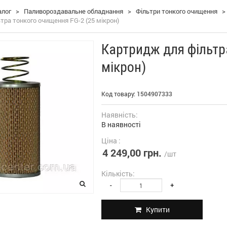
алог
>
Паливороздавальне обладнання
>
Фільтри тонкого очищення
>
тра тонкого очищення FG-2 (25 мікрон)
Картридж для фільтр
мікрон)
Код товару:
1504907333
Наявність:
В наявності
Ціна :
4 249,00 грн.
/шт
Кількість:
-
+
Купити