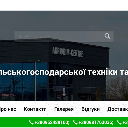
ьськогосподарської техніки т
ро нас
Контакти
Галерея
Відгуки
Доставк
+380952489100
;
+380981763036
;
+3