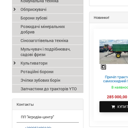
Комунальна техніка
Обприскувачі
Новинки!
Борони зубові
Розкидачі мінеральних
добрив
Сінозаготівельна техніка
Мульчувач і подрібнювач,
садові фрези
Культиватори
Ротаційні борони
Причіп тракт
Зчіпки зубових борін
самоскидний S
ПТС-4
В наявнос
Запчастини до тракторів YTO
285 000,00 
Контакты
КУПИ
ПП "Агродім-центр"