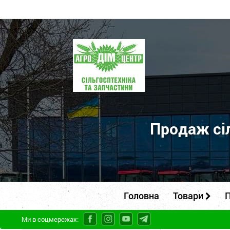
ПП
"Агродім-
центр"
-
продаж
сільськогосподарської
Продаж сіл
техніки
та
запчастин
Головна
Товари
П
Ми в соцмережах: