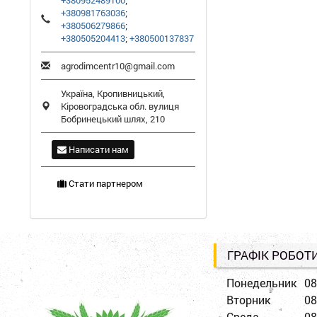
+380952489100
;
+380981763036
;
+380506279866
;
+380505204413
;
+380500137837
agrodimcentr10@gmail.com
Україна,
Кропивницький
,
Кіровоградська обл.
вулиця
Бобринецький шлях, 210
Написати нам
Стати партнером
ГРАФІК РОБОТ
Понедельник
08
Вторник
08
Среда
08