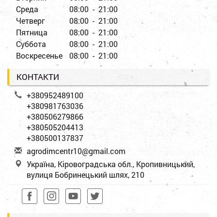
Среда
08:00 - 21:00
Четверг
08:00 - 21:00
Пятница
08:00 - 21:00
Суббота
08:00 - 21:00
Воскресенье
08:00 - 21:00
КОНТАКТИ
+380952489100
+380981763036
+380506279866
+380505204413
+380500137837
a
gro
dim
cen
tr1
0@g
mai
l.c
om
Україна, Кіровоградська обл., Кропивницький,
вулиця Бобринецький шлях, 210