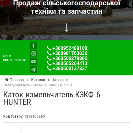
Продаж сільськогосподарської
техніки та запчастин
+380952489100
;
+380981763036
;
Ми в
+380506279866
;
соцмережах:
+380505204413
;
+380500137837
Головна
>
Каталог
>
Котки
>
Каток-измельчитель КЗКФ-6 HUNTER
Каток-измельчитель КЗКФ-6
HUNTER
Код товару:
1258105295