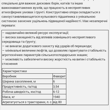
спеціально для важких дискових борін, катків та інших
важконавантажених вузлів, що працюють в несприятливих
атмосферних умовах і грунті. Конструктивно опора складається з
самоустанвливающегося кулькового підшипника з унікальною
системою захисних ущільнень підвищеної надійності. Має незаперечні
переваги:
— надзвичайно великий ресурс експлуатації;
— висока захищеність від впливів зовнішнього несприятливого
середовища та ґрунту;
— не вимагає додаткового захисту від ударів об перешкоди;
— мінімальні величини люфтів, що дозволяє гарантувати стабільність
агротехнічних параметрів сільськогосподарських машин;
— можливість забезпечити високу жорсткість на вигин і стабільність
стиснення
Характеристики
Виробник
Фаворит
Ширина захоплення, м
6
Продуктивність, га/год
3,54
Робоча швидкість, км/год
6-12
Маса, кг
1940
Агрегатується з тракторами, л. с.
від 80