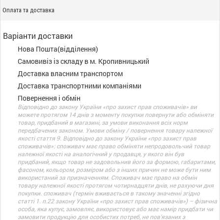
Оплата та доставка
Варіанти доставки
Нова Пошта(відділення)
Самовивіз із складу в м. Кропивницький
Доставка власним транспортом
Доставка транспортними компаніями
Повернення і обмін
Відповідно до закону України «про захист прав споживачів» ви
можете протягом 14 днів з моменту покупки повернути або обміняти
товар, придбаний в магазині, за умови виконання всіх норм
передбачених законом. Умови обміну / повернення товару належної
якості стаття 9. Відповідно до закону України «про захист прав
споживачів»: споживач має право обміняти непродовольчий товар
належної якості на аналогічний у продавця, у якого він був
придбаний, якщо товар не задовольнив його за формою, габаритами,
фасоном, кольором, розміром або з інших причин не може бути ним
використаний за призначенням. Споживач має право на обмін
товару належної якості протягом чотирнадцяти днів, не рахуючи дня
покупки. споживач (термін вживається в такому значенні згідно
статті 1. п.22 закону України «про захист прав споживачів») – фізична
особа, яка купує, замовляє, використовує або має намір придбати чи
замовити продукцію для особистих потреб, не пов’язаних з