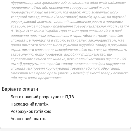
підприємницькою діяльністю або виконанням обов’язків найманого
працівника. обмін або повернення товару належної якості
провадиться: якщо не використовувався; якщо збережено його
товарний вигляд, споживчі властивості, пломби, ярлики; на підставі
розрахунковий документ, виданий споживачеві разом з проданим
товаром. умови обміну / повернення товару неналежної якості стаття
8. Згідно із законом України «про захист прав споживачів»: в разі
виявлення протягом встановленого гарантійного строку недоліків
споживач, в порядку та в строки, встановлені законодавством, має
право вимагати безоплатного усунення недоліків товару в розумний
строк. вимоги споживача, передбачених цією статтею, не підлягають
задоволенню, якщо продавець, виробник (підприємство, що
задовольняє вимоги споживача, встановлені частиною першою цієї
статті) доведуть, що недоліки товару виникли внаслідок порушення
споживачем правил користування товаром або його зберігання.
Споживач має право брати участь у перевірці якості товару особисто
або через свого представника.
Варіанти оплати
Безготівковий розрахунок з ПДВ
Накладений платіж
Розрахунок готівкою
Авансовий платіж