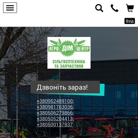
Вхід
ПП
"Агродім-
центр"
-
продаж
сільськогосподарської
техніки
Дзвоніть зараз!
та
запчастин
+380952489100
;
+380981763036
;
+380506279866
;
+380505204413
;
+380500137837