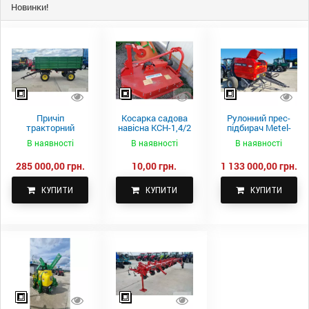
Новинки!
Причіп
Косарка садова
Рулонний прес-
тракторний
навісна КСН-1,4/2
підбирач Metel-
самоскидний
м.
Fach Z 587
В наявності
В наявності
В наявності
Spike 2 ПТС-4
285 000,00 грн.
10,00 грн.
1 133 000,00 грн.
КУПИТИ
КУПИТИ
КУПИТИ