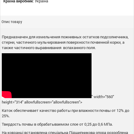
Країна виробник
:
Україна
Опис товару
Предназначен для измельчения пожнивных остатков подсолнечника,
стерни, частичного мульчирования поверхности почвенной корки, а
также частичного выравнивания вспаханного поля.
" width="560"
height="314" allowfullscreen="allowfullscreen">
Каток обеспечивает качество работы при влажности почвы от 12% до
25%.
Твердость почвы в обрабатываемом слое от 0,25 до 0,6 МПа.
На ковзанці встановлена спеціальна Підшипникова опора розроблена