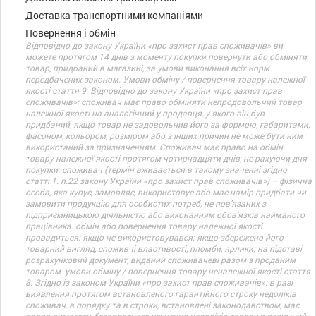
Доставка транспортними компаніями
Повернення і обмін
Відповідно до закону України «про захист прав споживачів» ви
можете протягом 14 днів з моменту покупки повернути або обміняти
товар, придбаний в магазині, за умови виконання всіх норм
передбачених законом. Умови обміну / повернення товару належної
якості стаття 9. Відповідно до закону України «про захист прав
споживачів»: споживач має право обміняти непродовольчий товар
належної якості на аналогічний у продавця, у якого він був
придбаний, якщо товар не задовольнив його за формою, габаритами,
фасоном, кольором, розміром або з інших причин не може бути ним
використаний за призначенням. Споживач має право на обмін
товару належної якості протягом чотирнадцяти днів, не рахуючи дня
покупки. споживач (термін вживається в такому значенні згідно
статті 1. п.22 закону України «про захист прав споживачів») – фізична
особа, яка купує, замовляє, використовує або має намір придбати чи
замовити продукцію для особистих потреб, не пов’язаних з
підприємницькою діяльністю або виконанням обов’язків найманого
працівника. обмін або повернення товару належної якості
провадиться: якщо не використовувався; якщо збережено його
товарний вигляд, споживчі властивості, пломби, ярлики; на підставі
розрахунковий документ, виданий споживачеві разом з проданим
товаром. умови обміну / повернення товару неналежної якості стаття
8. Згідно із законом України «про захист прав споживачів»: в разі
виявлення протягом встановленого гарантійного строку недоліків
споживач, в порядку та в строки, встановлені законодавством, має