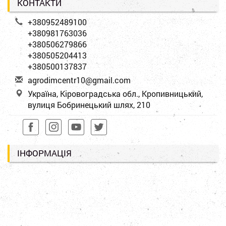
КОНТАКТИ
+380952489100
+380981763036
+380506279866
+380505204413
+380500137837
a
gro
dim
cen
tr1
0@g
mai
l.c
om
Україна, Кіровоградська обл., Кропивницький,
вулиця Бобринецький шлях, 210
ІНФОРМАЦІЯ