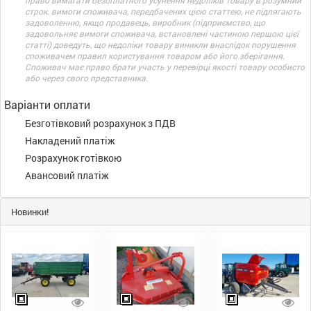
право вимагати безоплатного усунення недоліків товару в розумний
строк. вимоги споживача, передбачених цією статтею, не підлягають
задоволенню, якщо продавець, виробник (підприємство, що
задовольняє вимоги споживача, встановлені частиною першою цієї
статті) доведуть, що недоліки товару виникли внаслідок порушення
споживачем правил користування товаром або його зберігання.
Споживач має право брати участь у перевірці якості товару особисто
або через свого представника.
Варіанти оплати
Безготівковий розрахунок з ПДВ
Накладений платіж
Розрахунок готівкою
Авансовий платіж
Новинки!