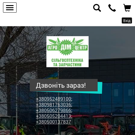
Вхід
ПП
"Агродім-
центр"
-
продаж
сільськогосподарської
техніки
Дзвоніть зараз!
та
запчастин
+380952489100
;
+380981763036
;
+380506279866
;
+380505204413
;
+380500137837