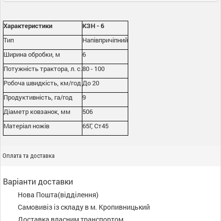
Характеристики
КЗН - 6
Тип
Напівпричіпний
Ширина обробки, м
6
Потужність трактора, л. с.
80 - 100
Робоча швидкість, км/год
До 20
Продуктивність, га/год
9
Діаметр ковзанок, мм
506
Матеріал ножів
65Г, Ст45
Оплата та доставка
Варіанти доставки
Нова Пошта(відділення)
Самовивіз із складу в м. Кропивницький
Доставка власним транспортом