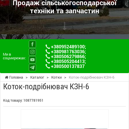
Продаж сільськогосподарської
техніки та запчастин
+380952489100
;
+380981763036
;
Ми в
+380506279866
;
соцмережах:
+380505204413
;
+380500137837
Головна
>
Каталог
>
Котки
>
Коток-подрібнювач КЗН-6
Коток-подрібнювач КЗН-6
Код товару:
1087781951