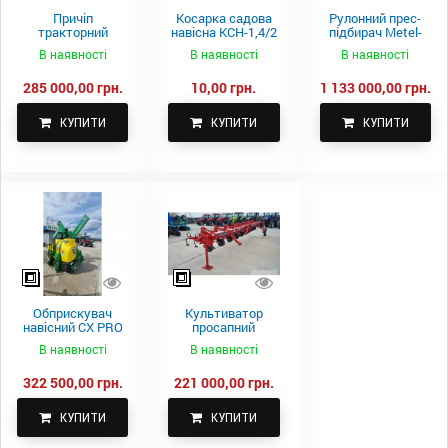
Причіп
Косарка садова
Рулонний прес-
тракторний
навісна КСН-1,4/2
підбирач Metel-
самоскидний
м.
Fach Z 587
В наявності
В наявності
В наявності
Spike 2 ПТС-4
285 000,00 грн.
10,00 грн.
1 133 000,00 грн.
КУПИТИ
КУПИТИ
КУПИТИ
Обприскувач
Культиватор
навісний CX PRO
просапний
1000-15
КПН-5,6-05
В наявності
В наявності
322 500,00 грн.
221 000,00 грн.
КУПИТИ
КУПИТИ