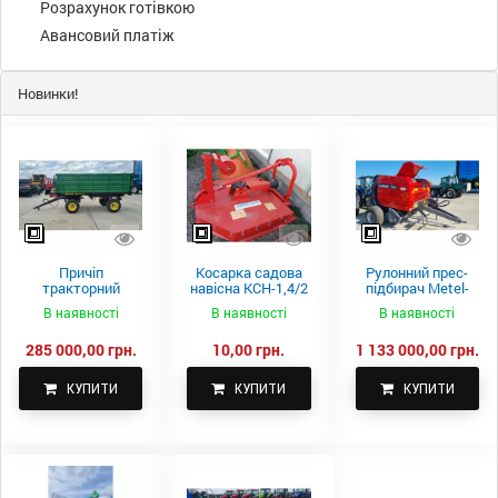
Розрахунок готівкою
Авансовий платіж
Новинки!
Причіп
Косарка садова
Рулонний прес-
тракторний
навісна КСН-1,4/2
підбирач Metel-
самоскидний
м.
Fach Z 587
В наявності
В наявності
В наявності
Spike 2 ПТС-4
285 000,00 грн.
10,00 грн.
1 133 000,00 грн.
КУПИТИ
КУПИТИ
КУПИТИ