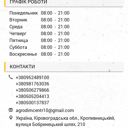
ГРАФІК РОБОТИ
Понедельник
08:00 - 21:00
Вторник
08:00 - 21:00
Среда
08:00 - 21:00
Четверг
08:00 - 21:00
Пятница
08:00 - 21:00
Суббота
08:00 - 21:00
Воскресенье
08:00 - 21:00
КОНТАКТИ
+380952489100
+380981763036
+380506279866
+380505204413
+380500137837
a
gro
dim
cen
tr1
0@g
mai
l.c
om
Україна, Кіровоградська обл., Кропивницький,
вулиця Бобринецький шлях, 210