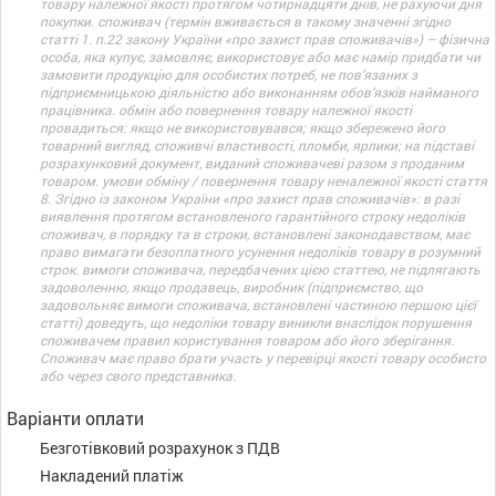
товару належної якості протягом чотирнадцяти днів, не рахуючи дня
покупки. споживач (термін вживається в такому значенні згідно
статті 1. п.22 закону України «про захист прав споживачів») – фізична
особа, яка купує, замовляє, використовує або має намір придбати чи
замовити продукцію для особистих потреб, не пов’язаних з
підприємницькою діяльністю або виконанням обов’язків найманого
працівника. обмін або повернення товару належної якості
провадиться: якщо не використовувався; якщо збережено його
товарний вигляд, споживчі властивості, пломби, ярлики; на підставі
розрахунковий документ, виданий споживачеві разом з проданим
товаром. умови обміну / повернення товару неналежної якості стаття
8. Згідно із законом України «про захист прав споживачів»: в разі
виявлення протягом встановленого гарантійного строку недоліків
споживач, в порядку та в строки, встановлені законодавством, має
право вимагати безоплатного усунення недоліків товару в розумний
строк. вимоги споживача, передбачених цією статтею, не підлягають
задоволенню, якщо продавець, виробник (підприємство, що
задовольняє вимоги споживача, встановлені частиною першою цієї
статті) доведуть, що недоліки товару виникли внаслідок порушення
споживачем правил користування товаром або його зберігання.
Споживач має право брати участь у перевірці якості товару особисто
або через свого представника.
Варіанти оплати
Безготівковий розрахунок з ПДВ
Накладений платіж