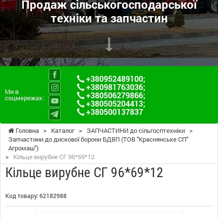
Продаж сільськогосподарської
техніки та запчастин
+380952489100
;
+380981763036
;
Ми в
+380506279866
;
соцмережах:
+380505204413
;
+380500137837
Головна
>
Каталог
>
ЗАПЧАСТИНИ до сільгосптехніки
>
Запчастини до дискової борони БДВП (ТОВ "Краснянське СП"
Агромаш")
>
Кільце вирубне СГ 96*69*12
Кільце вирубне СГ 96*69*12
Код товару:
62182988