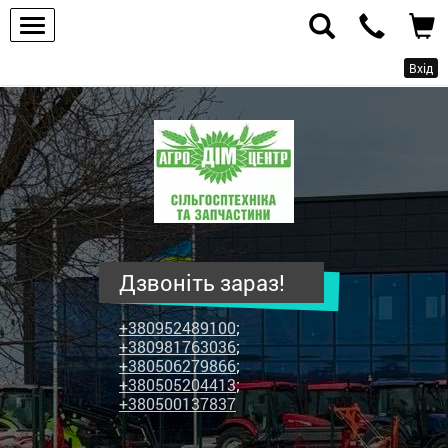
Вхід
ПП
"Агродім-
центр"
-
продаж
сільськогосподарської
техніки
Дзвоніть зараз!
та
запчастин
+380952489100
;
+380981763036
;
+380506279866
;
+380505204413
;
+380500137837