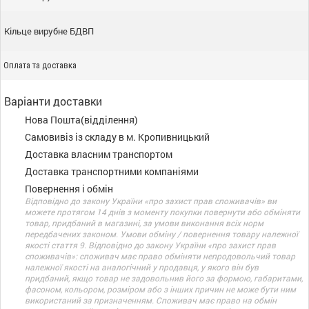
Кільце вирубне БДВП
Оплата та доставка
Варіанти доставки
Нова Пошта(відділення)
Самовивіз із складу в м. Кропивницький
Доставка власним транспортом
Доставка транспортними компаніями
Повернення і обмін
Відповідно до закону України «про захист прав споживачів» ви
можете протягом 14 днів з моменту покупки повернути або обміняти
товар, придбаний в магазині, за умови виконання всіх норм
передбачених законом. Умови обміну / повернення товару належної
якості стаття 9. Відповідно до закону України «про захист прав
споживачів»: споживач має право обміняти непродовольчий товар
належної якості на аналогічний у продавця, у якого він був
придбаний, якщо товар не задовольнив його за формою, габаритами,
фасоном, кольором, розміром або з інших причин не може бути ним
використаний за призначенням. Споживач має право на обмін