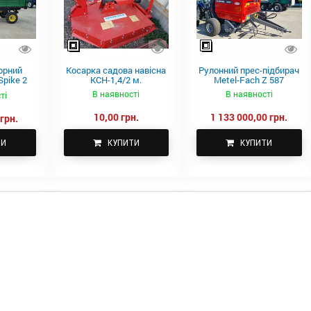
орний
Косарка садова навісна
Рулонний прес-підбирач
pike 2
КСН-1,4/2 м.
Metel-Fach Z 587
В наявності
В наявності
ті
10,00 грн.
1 133 000,00 грн.
грн.
ТИ
КУПИТИ
КУПИТИ