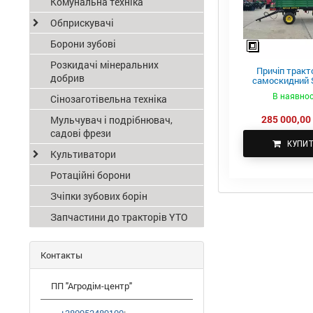
Комунальна техніка
Обприскувачі
Борони зубові
Розкидачі мінеральних
Причіп тракт
добрив
самоскидний S
ПТС-4
В наявнос
Сінозаготівельна техніка
285 000,00 
Мульчувач і подрібнювач,
садові фрези
КУПИ
Культиватори
Ротаційні борони
Зчіпки зубових борін
Запчастини до тракторів YTO
Контакты
ПП "Агродім-центр"