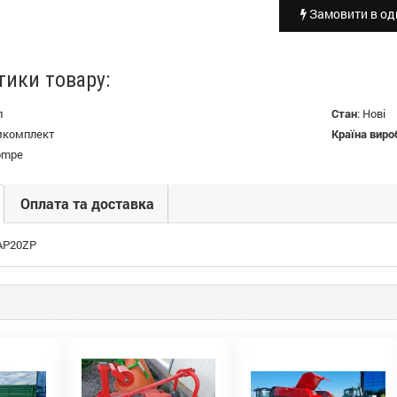
Замовити в оди
тики товару:
л
Стан
:
Нові
мкомплект
Країна виро
pompe
Оплата та доставка
 AP20ZP