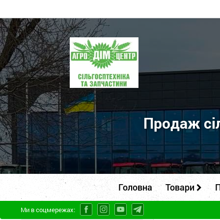
ПП
"Агродім-
центр"
-
продаж
сільськогосподарської
Продаж сіл
техніки
та
запчастин
Головна
Товари
П
Ми в соцмережах: