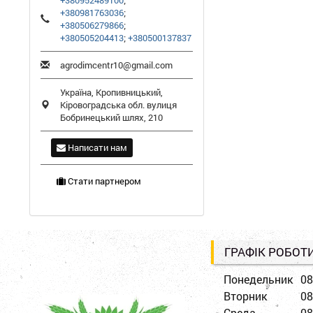
+380952489100
;
+380981763036
;
+380506279866
;
+380505204413
;
+380500137837
agrodimcentr10@gmail.com
Україна,
Кропивницький
,
Кіровоградська обл.
вулиця
Бобринецький шлях, 210
Написати нам
Стати партнером
ГРАФІК РОБОТ
Понедельник
08
Вторник
08
Среда
08