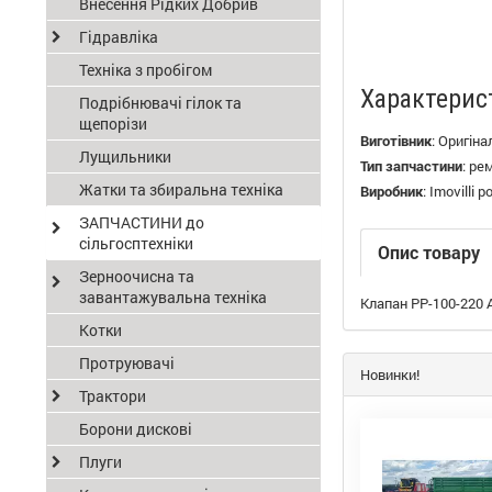
Внесення Рідких Добрив
Гідравліка
Техніка з пробігом
Характерис
Подрібнювачі гілок та
щепорізи
Виготівник
:
Оригіна
Лущильники
Тип запчастини
:
ре
Жатки та збиральна техніка
Виробник
:
Imovilli 
ЗАПЧАСТИНИ до
сільгосптехніки
Опис товару
Зерноочисна та
завантажувальна техніка
Клапан РР-100-220
Котки
Протруювачі
Новинки!
Трактори
Борони дискові
Плуги