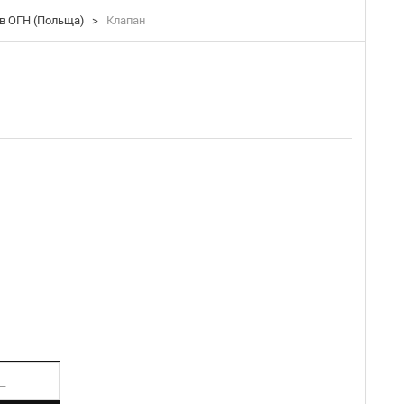
в ОГН (Польща)
>
Клапан