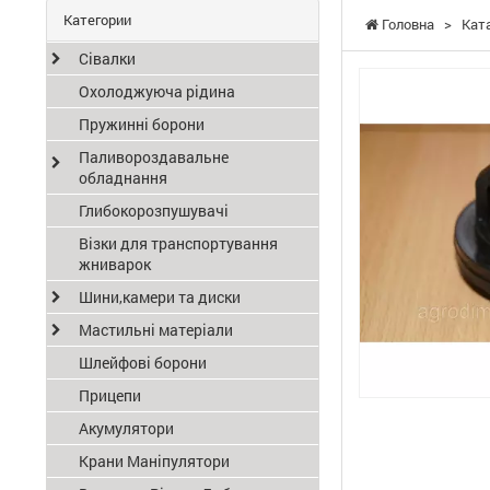
Категории
Головна
>
Кат
Сівалки
Охолоджуюча рідина
Пружинні борони
Паливороздавальне
обладнання
Глибокорозпушувачі
Візки для транспортування
жниварок
Шини,камери та диски
Мастильні матеріали
Шлейфові борони
Прицепи
Акумулятори
Крани Маніпулятори