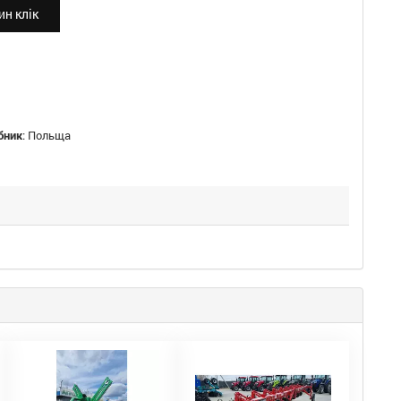
н клік
бник
:
Польща