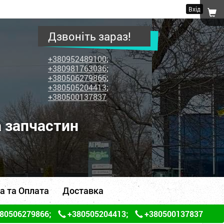
Вхід
Дзвоніть зараз!
+380952489100
;
+380981763036
;
+380506279866
;
+380505204413
;
+380500137837
а запчастин
а та Оплата
Доставка
80506279866
;
+380505204413
;
+380500137837