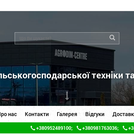
ьськогосподарської техніки т
ро нас
Контакти
Галерея
Відгуки
Доставк
+380952489100
;
+380981763036
;
+3