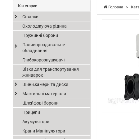
Категории
Головна
>
Кат
Сівалки
Охолоджуюча рідина
Пружинні борони
Паливороздавальне
обладнання
Глибокорозпушувачі
Візки для транспортування
жниварок
Шини,камери та диски
Мастильні матеріали
Шлейфові борони
Прицепи
Акумулятори
Крани Маніпулятори