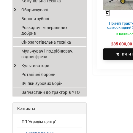
Комунальна техніка
Обприскувачі
Борони зубові
Причіп тракт
Розкидачі мінеральних
самоскидний S
ПТС-4
добрив
В наявнос
Сінозаготівельна техніка
285 000,00 
Мульчувач і подрібнювач,
КУПИ
садові фрези
Культиватори
Ротаційні борони
Зчіпки зубових борін
Запчастини до тракторів YTO
Контакты
ПП "Агродім-центр"