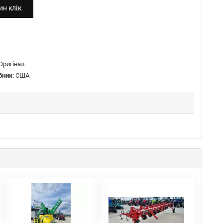
н клік
Оригінал
бник
:
США