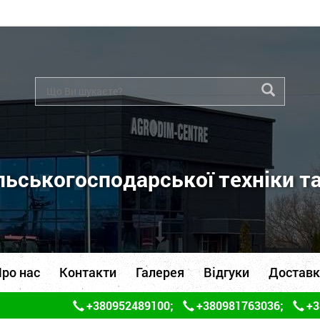
ьськогосподарської техніки т
ро нас
Контакти
Галерея
Відгуки
Доставк
+380952489100
;
+380981763036
;
+3