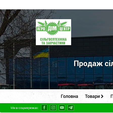
ПП
"Агродім-
центр"
-
продаж
сільськогосподарської
Продаж сіл
техніки
та
запчастин
Головна
Товари
П
Ми в соцмережах: