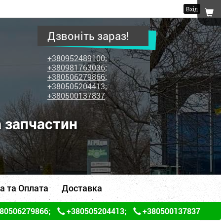
Вхід
Дзвоніть зараз!
+380952489100
;
+380981763036
;
+380506279866
;
+380505204413
;
+380500137837
а запчастин
а та Оплата
Доставка
80506279866
;
+380505204413
;
+380500137837