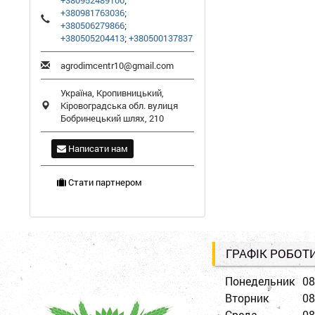
+380952489100
;
+380981763036
;
+380506279866
;
+380505204413
;
+380500137837
agrodimcentr10@gmail.com
Україна,
Кропивницький
,
Кіровоградська обл.
вулиця
Бобринецький шлях, 210
Написати нам
Стати партнером
ГРАФІК РОБОТ
Понедельник
08
Вторник
08
Среда
08