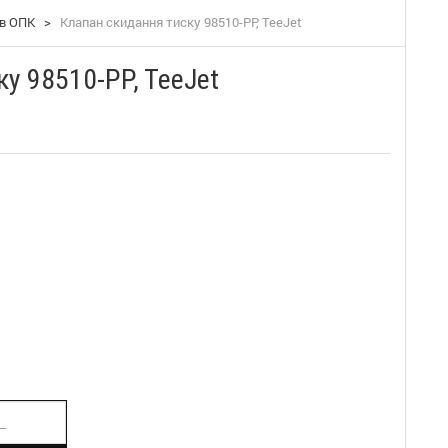
ів ОПК
>
Клапан скидання тиску 98510-PP, TeeJet
у 98510-PP, TeeJet