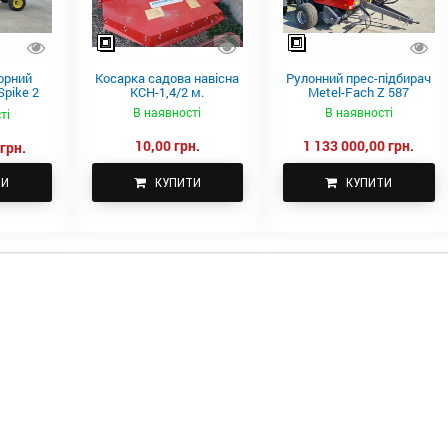
орний
Косарка садова навісна
Рулонний прес-підбирач
pike 2
КСН-1,4/2 м.
Metel-Fach Z 587
В наявності
В наявності
ті
10,00 грн.
1 133 000,00 грн.
грн.
ТИ
КУПИТИ
КУПИТИ