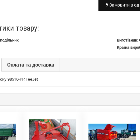
Замовити в оди
тики товару:
подільник
Виготівник
:
Країна виро
Оплата та доставка
ску 98510-PP, TeeJet