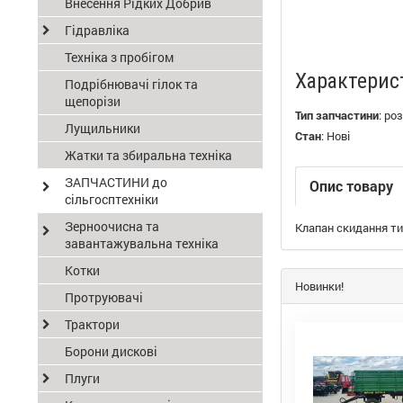
Внесення Рідких Добрив
Гідравліка
Техніка з пробігом
Характерис
Подрібнювачі гілок та
щепорізи
Тип запчастини
:
роз
Лущильники
Стан
:
Нові
Жатки та збиральна техніка
ЗАПЧАСТИНИ до
Опис товару
сільгосптехніки
Зерноочисна та
Клапан скидання ти
завантажувальна техніка
Котки
Новинки!
Протруювачі
Трактори
Борони дискові
Плуги