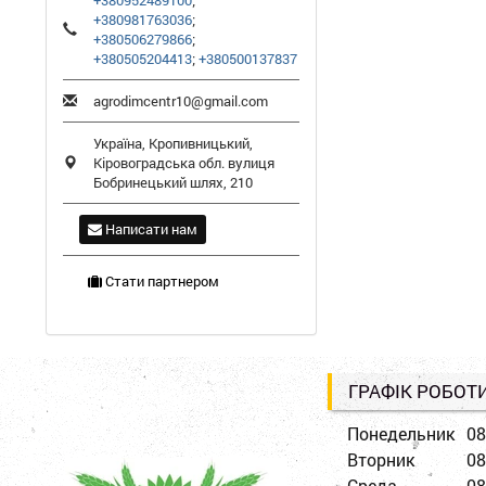
+380952489100
;
+380981763036
;
+380506279866
;
+380505204413
;
+380500137837
agrodimcentr10@gmail.com
Україна,
Кропивницький
,
Кіровоградська обл.
вулиця
Бобринецький шлях, 210
Написати нам
Стати партнером
ГРАФІК РОБОТ
Понедельник
08
Вторник
08
Среда
08