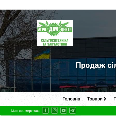
ПП
"Агродім-
центр"
-
продаж
сільськогосподарської
Продаж сіл
техніки
та
запчастин
Головна
Товари
П
Ми в соцмережах: