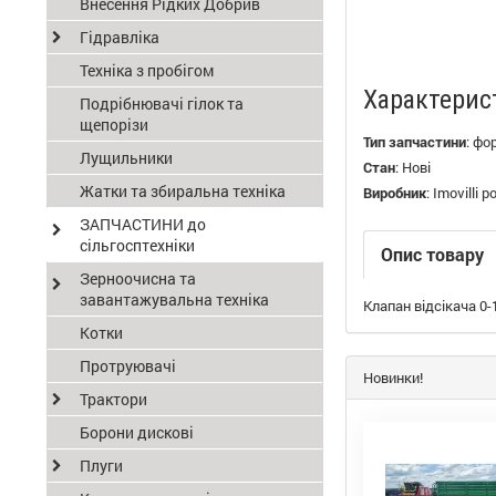
Внесення Рідких Добрив
Гідравліка
Техніка з пробігом
Характерис
Подрібнювачі гілок та
щепорізи
Тип запчастини
:
фо
Лущильники
Стан
:
Нові
Жатки та збиральна техніка
Виробник
:
Imovilli 
ЗАПЧАСТИНИ до
сільгосптехніки
Опис товару
Зерноочисна та
завантажувальна техніка
Клапан відсікача 0-
Котки
Протруювачі
Новинки!
Трактори
Борони дискові
Плуги