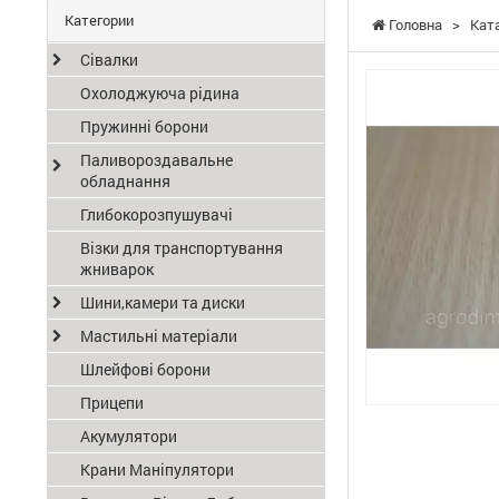
Категории
Головна
>
Кат
Сівалки
Охолоджуюча рідина
Пружинні борони
Паливороздавальне
обладнання
Глибокорозпушувачі
Візки для транспортування
жниварок
Шини,камери та диски
Мастильні матеріали
Шлейфові борони
Прицепи
Акумулятори
Крани Маніпулятори