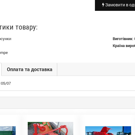
Замовити в оди
тики товару:
рсунки
Виготівник
:
Країна виро
pompe
Оплата та доставка
105/07