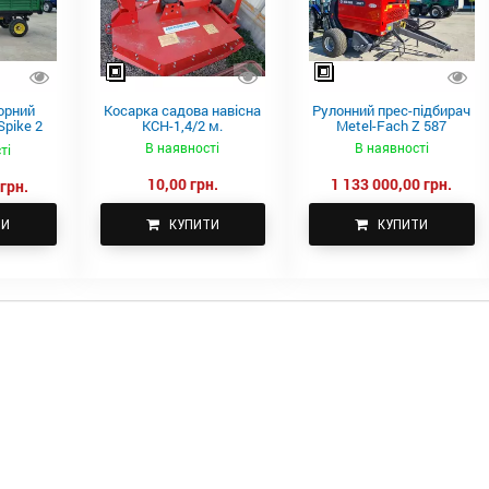
орний
Косарка садова навісна
Рулонний прес-підбирач
pike 2
КСН-1,4/2 м.
Metel-Fach Z 587
В наявності
В наявності
ті
10,00 грн.
1 133 000,00 грн.
грн.
ТИ
КУПИТИ
КУПИТИ