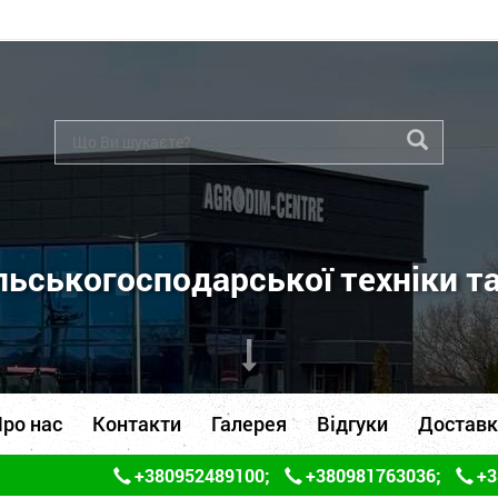
ьськогосподарської техніки т
ро нас
Контакти
Галерея
Відгуки
Доставк
+380952489100
;
+380981763036
;
+3