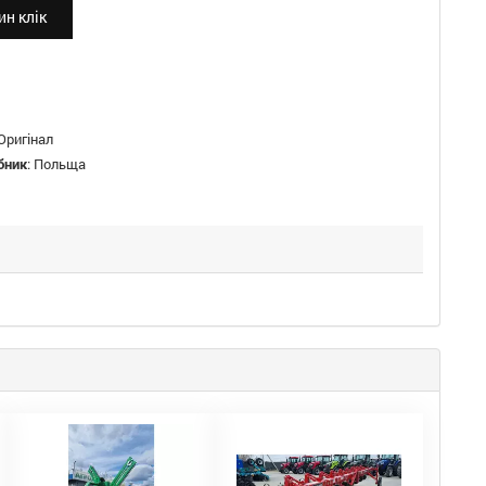
н клік
Оригінал
бник
:
Польща