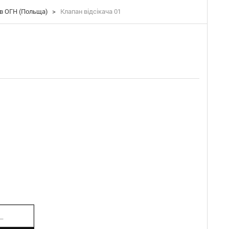
в ОГН (Польща)
>
Клапан відсікача 01