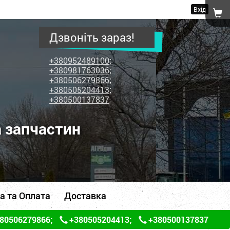
Вхід
Дзвоніть зараз!
+380952489100
;
+380981763036
;
+380506279866
;
+380505204413
;
+380500137837
а запчастин
а та Оплата
Доставка
80506279866
;
+380505204413
;
+380500137837