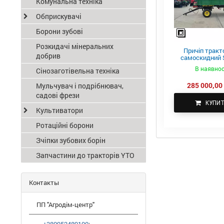
Комунальна техніка
Обприскувачі
Борони зубові
Розкидачі мінеральних
Причіп тракт
добрив
самоскидний S
ПТС-4
В наявнос
Сінозаготівельна техніка
285 000,00 
Мульчувач і подрібнювач,
садові фрези
КУПИ
Культиватори
Ротаційні борони
Зчіпки зубових борін
Запчастини до тракторів YTO
Контакты
ПП "Агродім-центр"