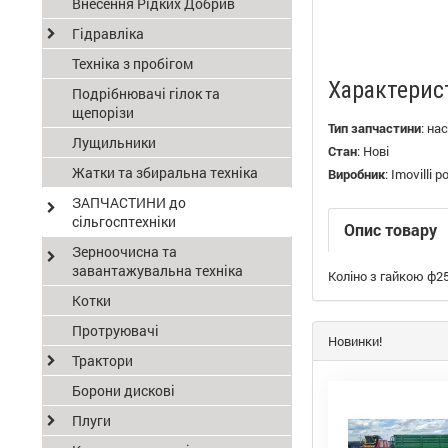
Внесення Рідких Добрив
Гідравліка
Техніка з пробігом
Характерис
Подрібнювачі гілок та
щепорізи
Тип запчастини
:
нас
Лущильники
Стан
:
Нові
Жатки та збиральна техніка
Виробник
:
Imovilli 
ЗАПЧАСТИНИ до
сільгосптехніки
Опис товару
Зерноочисна та
завантажувальна техніка
Коліно з гайкою ф2
Котки
Протруювачі
Новинки!
Трактори
Борони дискові
Плуги