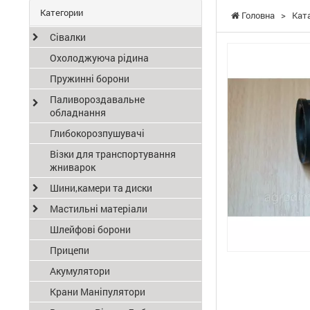
Категории
Головна
>
Кат
Сівалки
Охолоджуюча рідина
Пружинні борони
Паливороздавальне
обладнання
Глибокорозпушувачі
Візки для транспортування
жниварок
Шини,камери та диски
Мастильні матеріали
Шлейфові борони
Прицепи
Акумулятори
Крани Маніпулятори