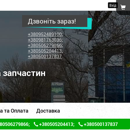
Вхід
Дзвоніть зараз!
+380952489100
;
+380981763036
;
+380506279866
;
+380505204413
;
+380500137837
а запчастин
а та Оплата
Доставка
80506279866
;
+380505204413
;
+380500137837