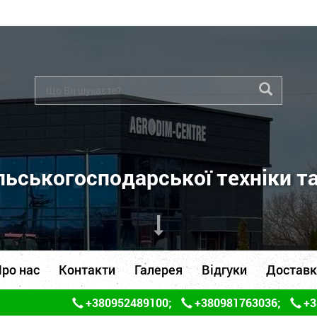
ьськогосподарської техніки т
ро нас
Контакти
Галерея
Відгуки
Доставк
+380952489100
;
+380981763036
;
+3