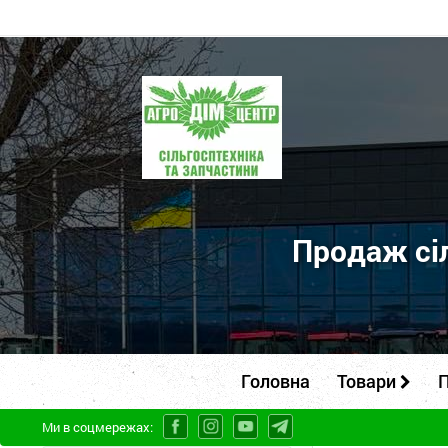
ПП
"Агродім-
центр"
-
продаж
сільськогосподарської
Продаж сіл
техніки
та
запчастин
Головна
Товари
П
Ми в соцмережах: