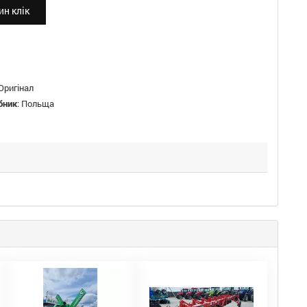
н клік
Оригінал
бник
:
Польща