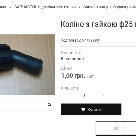
алог
>
ЗАПЧАСТИНИ до сільгосптехніки
>
Запчастини до обприскувачі
Коліно з гайкою ф25
Код товару:
57789293
Наявність:
В наявності
Ціна :
1,00 грн.
/шт
Кількість:
-
+
Купити