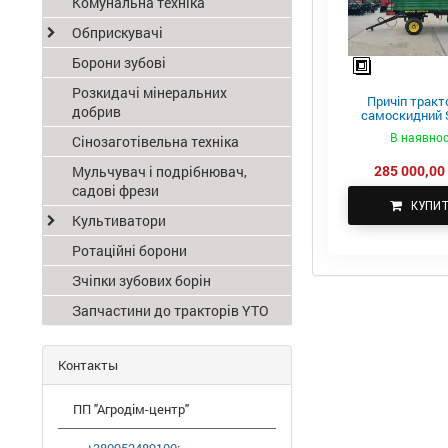
Комунальна техніка
Обприскувачі
Борони зубові
Розкидачі мінеральних
Причіп тракт
добрив
самоскидний S
ПТС-4
В наявнос
Сінозаготівельна техніка
285 000,00 
Мульчувач і подрібнювач,
садові фрези
КУПИ
Культиватори
Ротаційні борони
Зчіпки зубових борін
Запчастини до тракторів YTO
Контакты
ПП "Агродім-центр"