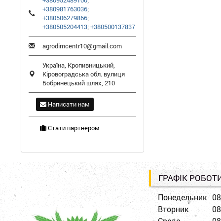
+380952489100
;
+380981763036
;
+380506279866
;
+380505204413
;
+380500137837
agrodimcentr10@gmail.com
Україна,
Кропивницький
,
Кіровоградська обл.
вулиця
Бобринецький шлях, 210
Написати нам
Стати партнером
ГРАФІК РОБОТ
Понедельник
08
Вторник
08
Среда
08