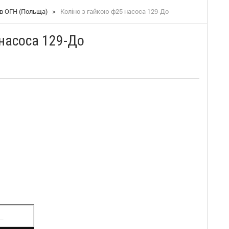
в ОГН (Польща)
>
Коліно з гайкою ф25 насоса 129-До
 насоса 129-До