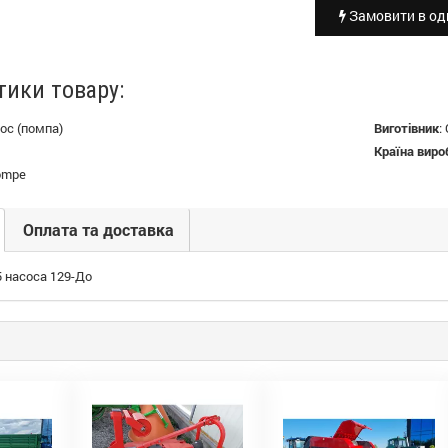
Замовити в оди
тики товару:
ос (помпа)
Виготівник
:
Країна виро
pompe
Оплата та доставка
5 насоса 129-До