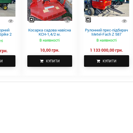
орний
Косарка садова навісна
Рулонний прес-підбирач
pike 2
КСН-1,4/2 м.
Metel-Fach Z 587
В наявності
В наявності
ті
10,00 грн.
1 133 000,00 грн.
грн.
ТИ
КУПИТИ
КУПИТИ