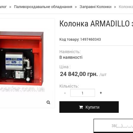
алог
>
Паливороздавальне обладнання
>
Заправні Колонки
>
Колонка
Колонка ARMADILLO з
Код товару:
1497460343
Наявність:
В наявності
Ціна :
24 842,00 грн.
/шт
Кількість:
-
+
Купити