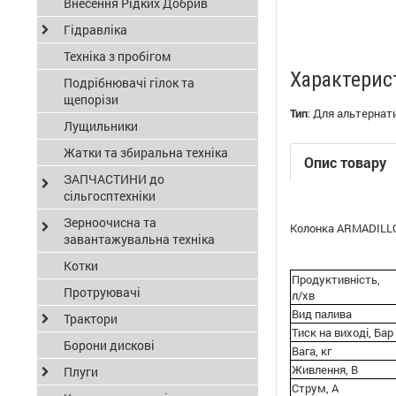
Внесення Рідких Добрив
Гідравліка
Техніка з пробігом
Характерис
Подрібнювачі гілок та
щепорізи
Тип
:
Для альтернати
Лущильники
Жатки та збиральна техніка
Опис товару
ЗАПЧАСТИНИ до
сільгосптехніки
Зерноочисна та
Колонка ARMADILLO 
завантажувальна техніка
Котки
Продуктивність,
Протруювачі
л/хв
Вид палива
Трактори
Тиск на виході, Бар
Борони дискові
Вага, кг
Живлення, В
Плуги
Струм, А