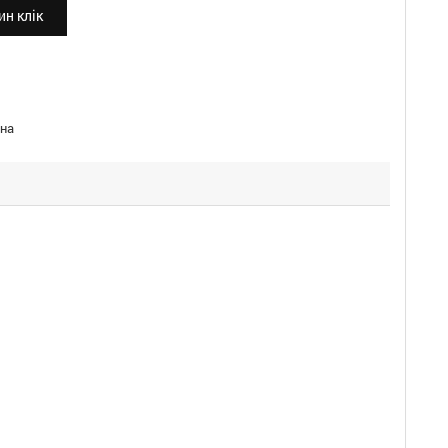
н клік
на