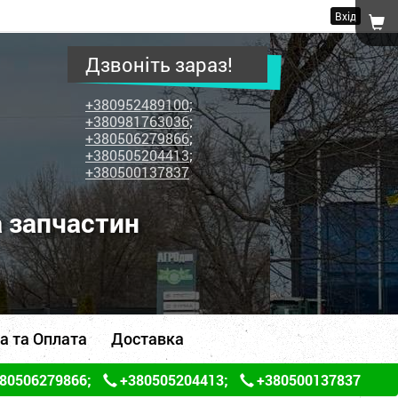
Вхід
Дзвоніть зараз!
+380952489100
;
+380981763036
;
+380506279866
;
+380505204413
;
+380500137837
а запчастин
а та Оплата
Доставка
80506279866
;
+380505204413
;
+380500137837