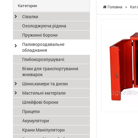
Категории
Головна
>
Кат
Сівалки
Охолоджуюча рідина
Пружинні борони
Паливороздавальне
обладнання
Глибокорозпушувачі
Візки для транспортування
жниварок
Шини,камери та диски
Мастильні матеріали
Шлейфові борони
Прицепи
Акумулятори
Крани Маніпулятори