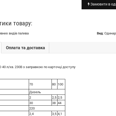
Замовити в оди
тики товару:
вних видів палива
Вид
:
Одинар
Оплата та доставка
40 л/хв. 230В з заправкою по карточці доступу
70
80
100
Дизель
2
2,5
2,5
30
38
44
220
2,4
3,5
4,1