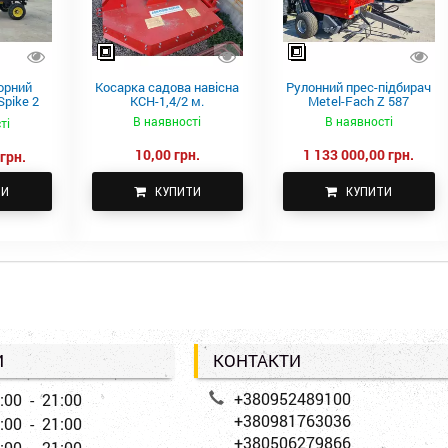
орний
Косарка садова навісна
Рулонний прес-підбирач
pike 2
КСН-1,4/2 м.
Metel-Fach Z 587
В наявності
В наявності
ті
10,00 грн.
1 133 000,00 грн.
грн.
ТИ
КУПИТИ
КУПИТИ
И
КОНТАКТИ
+380952489100
:00 - 21:00
+380981763036
:00 - 21:00
+380506279866
:00 - 21:00