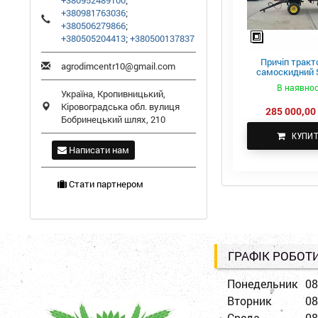
+380952489100
;
+380981763036
;
+380506279866
;
+380505204413
;
+380500137837
Причіп тракт
agrodimcentr10@gmail.com
самоскидний S
ПТС-4
В наявнос
Україна,
Кропивницький
,
Кіровоградська обл.
вулиця
285 000,00 
Бобринецький шлях, 210
КУПИ
Написати нам
Стати партнером
ГРАФІК РОБОТ
Понедельник
08
Вторник
08
Среда
08