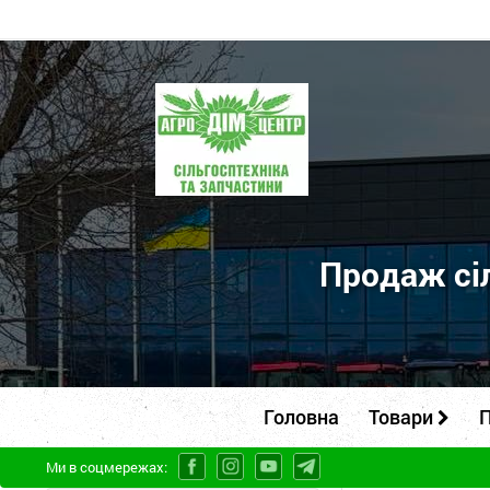
ПП
"Агродім-
центр"
-
продаж
сільськогосподарської
Продаж сіл
техніки
та
запчастин
Головна
Товари
П
Ми в соцмережах: