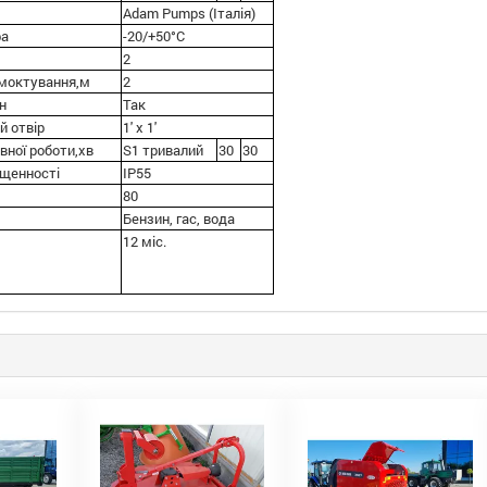
Adam Pumps (Італія)
ра
-20/+50°С
2
смоктування,м
2
н
Так
й отвір
1' x 1'
вної роботи,хв
S1 тривалий
30
30
ищенності
IP55
80
Бензин, гас, вода
12 міс.