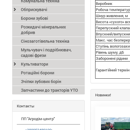
Комунальна техніка
Виробник
Обприскувачі
Робоча температу
Шнур живлення, м
Борони зубові
Висота «сухого» в
Розкидачі мінеральних
Перепускний клапа
добрив
Впускний/випускни
Макс. час безперер
Сінозаготівельна техніка
Ступінь вологозах
Мульчувач і подрібнювач,
Рівень шуму, дБ
садові фрези
Заборонені рідини
Культиватори
Гарантійний термін
Ротаційні борони
Зчіпки зубових борін
Запчастини до тракторів YTO
Новинки!
Контакты
ПП "Агродім-центр"