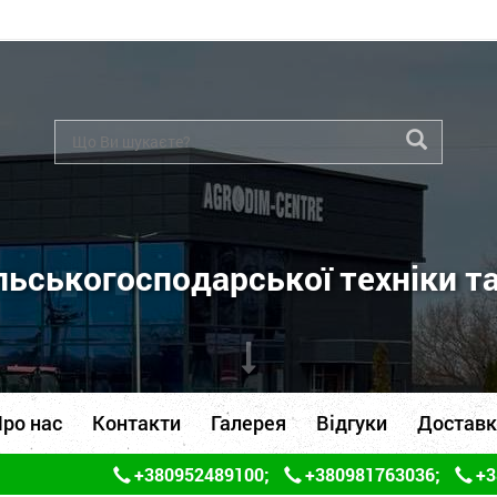
ьськогосподарської техніки т
ро нас
Контакти
Галерея
Відгуки
Доставк
+380952489100
;
+380981763036
;
+3