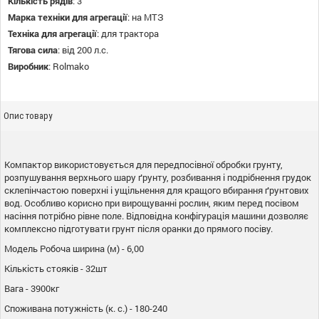
Кількість рядів
:
3
Марка техніки для агрегації
:
на МТЗ
Техніка для агрегації
:
для трактора
Тягова сила
:
від 200 л.с.
Виробник
:
Rolmako
Опис товару
Компактор використовується для передпосівної обробки грунту,
розпушування верхнього шару ґрунту, розбивання і подрібнення грудок
склепінчастою поверхні і ущільнення для кращого вбирання ґрунтових
вод. Особливо корисно при вирощуванні рослин, яким перед посівом
насіння потрібно рівне поле. Відповідна конфігурація машини дозволяє
комплексно підготувати грунт після оранки до прямого посіву.
Модель Робоча ширина (м) - 6,00
Кількість стояків - 32шт
Вага - 3900кг
Споживана потужність (к. с.) - 180-240