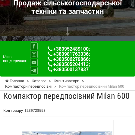
Продаж сільськогосподарської
техніки та запчастин
+380952489100
;
+380981763036
;
Ми в
+380506279866
;
соцмережах:
+380505204413
;
+380500137837
Головна
>
Каталог
>
Культиватори
>
Компактори передпосівні
>
Компактор передпосівний Milan 600
Компактор передпосівний Milan 600
Код товару:
1239728558