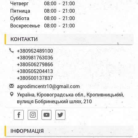
Четверг
08:00 - 21:00
Пятница
08:00 - 21:00
Суббота
08:00 - 21:00
Воскресенье
08:00 - 21:00
КОНТАКТИ
+380952489100
+380981763036
+380506279866
+380505204413
+380500137837
a
gro
dim
cen
tr1
0@g
mai
l.c
om
Україна, Кіровоградська обл., Кропивницький,
вулиця Бобринецький шлях, 210
ІНФОРМАЦІЯ