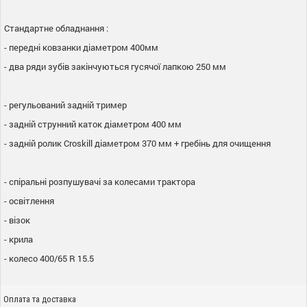
Стандартне обладнання :
- передні ковзанки діаметром 400мм
- два ряди зубів закінчуються гусячої лапкою 250 мм
- регульований задній тример
- задній струнний каток діаметром 400 мм
- задній ролик Croskill діаметром 370 мм + гребінь для очищення
- спіральні розпушувачі за колесами трактора
- освітлення
- візок
- крила
- колесо 400/65 R 15.5
Оплата та доставка