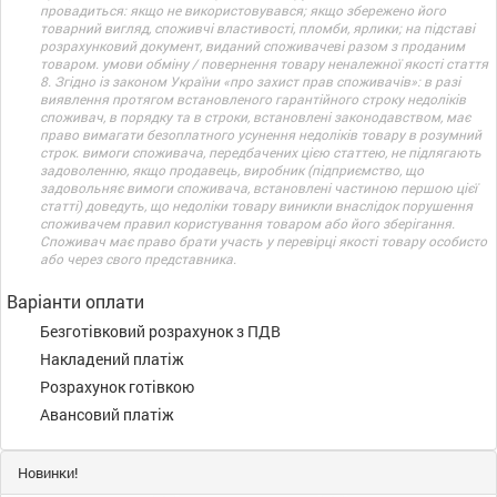
провадиться: якщо не використовувався; якщо збережено його
товарний вигляд, споживчі властивості, пломби, ярлики; на підставі
розрахунковий документ, виданий споживачеві разом з проданим
товаром. умови обміну / повернення товару неналежної якості стаття
8. Згідно із законом України «про захист прав споживачів»: в разі
виявлення протягом встановленого гарантійного строку недоліків
споживач, в порядку та в строки, встановлені законодавством, має
право вимагати безоплатного усунення недоліків товару в розумний
строк. вимоги споживача, передбачених цією статтею, не підлягають
задоволенню, якщо продавець, виробник (підприємство, що
задовольняє вимоги споживача, встановлені частиною першою цієї
статті) доведуть, що недоліки товару виникли внаслідок порушення
споживачем правил користування товаром або його зберігання.
Споживач має право брати участь у перевірці якості товару особисто
або через свого представника.
Варіанти оплати
Безготівковий розрахунок з ПДВ
Накладений платіж
Розрахунок готівкою
Авансовий платіж
Новинки!