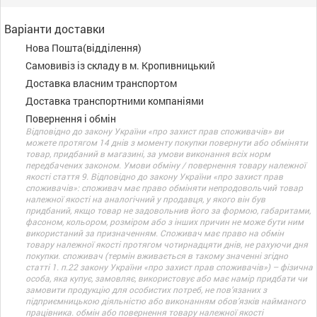
Варіанти доставки
Нова Пошта(відділення)
Самовивіз із складу в м. Кропивницький
Доставка власним транспортом
Доставка транспортними компаніями
Повернення і обмін
Відповідно до закону України «про захист прав споживачів» ви
можете протягом 14 днів з моменту покупки повернути або обміняти
товар, придбаний в магазині, за умови виконання всіх норм
передбачених законом. Умови обміну / повернення товару належної
якості стаття 9. Відповідно до закону України «про захист прав
споживачів»: споживач має право обміняти непродовольчий товар
належної якості на аналогічний у продавця, у якого він був
придбаний, якщо товар не задовольнив його за формою, габаритами,
фасоном, кольором, розміром або з інших причин не може бути ним
використаний за призначенням. Споживач має право на обмін
товару належної якості протягом чотирнадцяти днів, не рахуючи дня
покупки. споживач (термін вживається в такому значенні згідно
статті 1. п.22 закону України «про захист прав споживачів») – фізична
особа, яка купує, замовляє, використовує або має намір придбати чи
замовити продукцію для особистих потреб, не пов’язаних з
підприємницькою діяльністю або виконанням обов’язків найманого
працівника. обмін або повернення товару належної якості