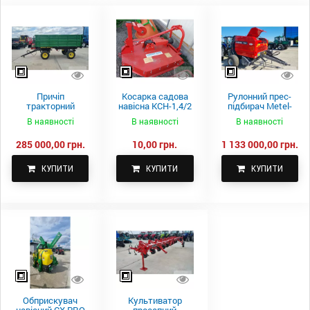
Причіп
Косарка садова
Рулонний прес-
тракторний
навісна КСН-1,4/2
підбирач Metel-
самоскидний
м.
Fach Z 587
В наявності
В наявності
В наявності
Spike 2 ПТС-4
285 000,00 грн.
10,00 грн.
1 133 000,00 грн.
КУПИТИ
КУПИТИ
КУПИТИ
Обприскувач
Культиватор
навісний CX PRO
просапний