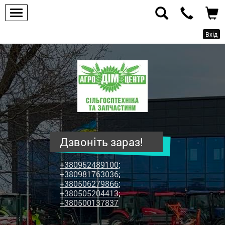
Вхід
ПП
"Агродім-
центр"
-
продаж
сільськогосподарської
техніки
Дзвоніть зараз!
та
запчастин
+380952489100
;
+380981763036
;
+380506279866
;
+380505204413
;
+380500137837