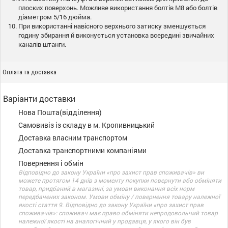
плоских поверхонь. Можливе використання болтів M8 або болтів
діаметром 5/16 дюйма.
При використанні навісного верхнього затиску зменшується
годину збирання й виконується установка всередині звичайних
каналів штанги.
Оплата та доставка
Варіанти доставки
Нова Пошта(відділення)
Самовивіз із складу в м. Кропивницький
Доставка власним транспортом
Доставка транспортними компаніями
Повернення і обмін
Відповідно до закону України «про захист прав споживачів» ви
можете протягом 14 днів з моменту покупки повернути або обміняти
товар, придбаний в магазині, за умови виконання всіх норм
передбачених законом. Умови обміну / повернення товару належної
якості стаття 9. Відповідно до закону України «про захист прав
споживачів»: споживач має право обміняти непродовольчий товар
належної якості на аналогічний у продавця, у якого він був