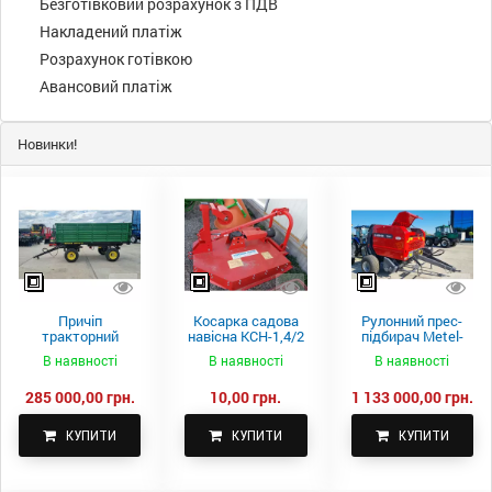
Безготівковий розрахунок з ПДВ
Накладений платіж
Розрахунок готівкою
Авансовий платіж
Новинки!
Причіп
Косарка садова
Рулонний прес-
тракторний
навісна КСН-1,4/2
підбирач Metel-
самоскидний
м.
Fach Z 587
В наявності
В наявності
В наявності
Spike 2 ПТС-4
285 000,00 грн.
10,00 грн.
1 133 000,00 грн.
КУПИТИ
КУПИТИ
КУПИТИ