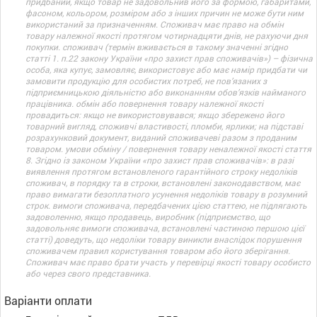
придбаний, якщо товар не задовольнив його за формою, габаритами,
фасоном, кольором, розміром або з інших причин не може бути ним
використаний за призначенням. Споживач має право на обмін
товару належної якості протягом чотирнадцяти днів, не рахуючи дня
покупки. споживач (термін вживається в такому значенні згідно
статті 1. п.22 закону України «про захист прав споживачів») – фізична
особа, яка купує, замовляє, використовує або має намір придбати чи
замовити продукцію для особистих потреб, не пов’язаних з
підприємницькою діяльністю або виконанням обов’язків найманого
працівника. обмін або повернення товару належної якості
провадиться: якщо не використовувався; якщо збережено його
товарний вигляд, споживчі властивості, пломби, ярлики; на підставі
розрахунковий документ, виданий споживачеві разом з проданим
товаром. умови обміну / повернення товару неналежної якості стаття
8. Згідно із законом України «про захист прав споживачів»: в разі
виявлення протягом встановленого гарантійного строку недоліків
споживач, в порядку та в строки, встановлені законодавством, має
право вимагати безоплатного усунення недоліків товару в розумний
строк. вимоги споживача, передбачених цією статтею, не підлягають
задоволенню, якщо продавець, виробник (підприємство, що
задовольняє вимоги споживача, встановлені частиною першою цієї
статті) доведуть, що недоліки товару виникли внаслідок порушення
споживачем правил користування товаром або його зберігання.
Споживач має право брати участь у перевірці якості товару особисто
або через свого представника.
Варіанти оплати