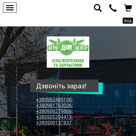
Вхід
ПП
"Агродім-
центр"
-
продаж
сільськогосподарської
техніки
Дзвоніть зараз!
та
запчастин
+380952489100
;
+380981763036
;
+380506279866
;
+380505204413
;
+380500137837