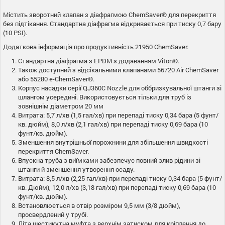
Містить зворотний клапан з діафрагмою ChemSaver® для перекриття
без підтікання. Стандартна діафрагма відкривається при тиску 0,7 бару
(10 PSI).
Додаткова інформація про продуктивність 21950 ChemSaver:
Стандартна діафрагма з EPDM з додаванням Viton®.
Також доступний з відсікальними клапанами 56720 Air ChemSaver
або 55280 e-ChemSaver®.
Корпус насадки серії QJ360C Nozzle для оббризкувальної штанги зі
шлангом усередині. Використовується тільки для труб із
зовнішнім діаметром 20 мм
Витрата: 5,7 л/хв (1,5 гал/хв) при перепаді тиску 0,34 бара (5 фунт/
кв. дюйм), 8,0 л/хв (2,1 гал/хв) при перепаді тиску 0,69 бара (10
фунт/кв. дюйм).
Зменшення внутрішньої порожнини для збільшення швидкості
перекриття ChemSaver.
Впускна труба з виїмками забезпечує повний злив рідини зі
штанги й зменшення утворення осаду.
Витрата: 8,5 л/хв (2,25 гал/хв) при перепаді тиску 0,34 бара (5 фунт/
кв. Дюйм), 12,0 л/хв (3,18 гал/хв) при перепаді тиску 0,69 бара (10
фунт/кв. дюйм).
Встановлюється в отвір розміром 9,5 мм (3/8 дюйм),
просвердлений у трубі.
Літа шестикутна муфта з верхнім затиском для кріплення до