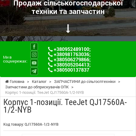
Продаж сільськогосподарської
техніки та запчастин
+380952489100
;
+380981763036
;
Ми в
+380506279866
;
соцмережах:
+380505204413
;
+380500137837
Головна
>
Каталог
>
ЗАПЧАСТИНИ до сільгосптехніки
>
Запчастини до обприскувачів ОПК
>
Корпус 1-позиції. TeeJet QJ17560A-1/2-NYB
Корпус 1-позиції. TeeJet QJ17560A-
1/2-NYB
Код товару:
QJ17560A-1/2-NYB