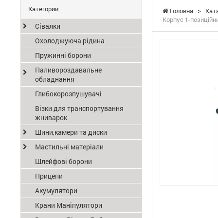
Категории
Головна
>
Кат
Корпус 1-позиційн
Сівалки
Охолоджуюча рідина
Пружинні борони
Паливороздавальне
обладнання
Глибокорозпушувачі
Візки для транспортування
жниварок
Шини,камери та диски
Мастильні матеріали
Шлейфові борони
Прицепи
Акумулятори
Крани Маніпулятори