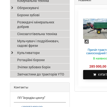
Новинки!
Комунальна техніка
Обприскувачі
Борони зубові
Розкидачі мінеральних
добрив
Сінозаготівельна техніка
Мульчувач і подрібнювач,
садові фрези
Причіп тракт
Культиватори
самоскидний S
ПТС-4
В наявнос
Ротаційні борони
285 000,00 
Зчіпки зубових борін
Запчастини до тракторів YTO
КУПИ
Контакты
ПП "Агродім-центр"