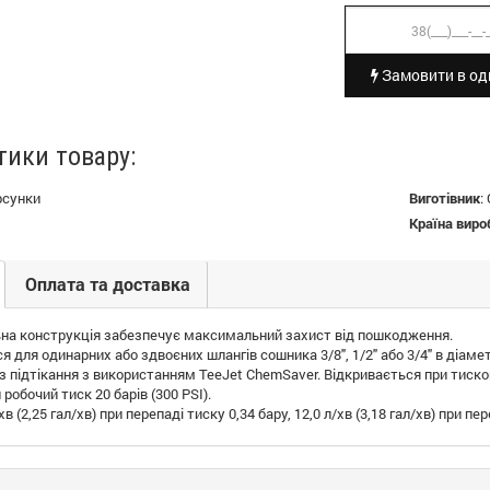
Замовити в оди
тики товару:
рсунки
Виготівник
:
Країна виро
Оплата та доставка
на конструкція забезпечує максимальний захист від пошкодження.
 для одинарних або здвоєних шлангів сошника 3/8", 1/2" або 3/4" в діамет
 підтікання з використанням TeeJet ChemSaver. Відкривається при тискові 
обочий тиск 20 барів (300 PSI).
хв (2,25 гал/хв) при перепаді тиску 0,34 бару, 12,0 л/хв (3,18 гал/хв) при пе