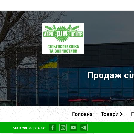
ПП
"Агродім-
центр"
-
продаж
сільськогосподарської
Продаж сіл
техніки
та
запчастин
Головна
Товари
П
Ми в соцмережах: