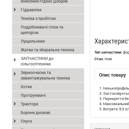
Внесення Рідких Добрив
Гідравліка
Техніка з пробігом
Подрібнювачі гілок та
щепорізи
Характерис
Лущильники
Жатки та збиральна техніка
Тип запчастини
:
фо
ЗАПЧАСТИНИ до
Стан
:
Нові
сільгосптехніки
Зерноочисна та
Опис товару
завантажувальна техніка
Котки
Низькопрофіль
Застосовується
Протруювачі
Перекриття без
Трактори
Максимальний р
Витрата: 8,5 л/
Борони дискові
Плуги