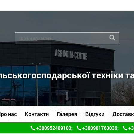
ьськогосподарської техніки т
ро нас
Контакти
Галерея
Відгуки
Доставк
+380952489100
;
+380981763036
;
+3