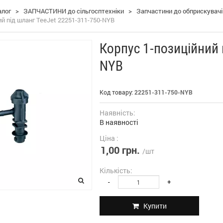
алог
>
ЗАПЧАСТИНИ до сільгосптехніки
>
Запчастини до обприскувач
ий під шланг TeeJet 22251-311-750-NYB
Корпус 1-позиційний 
NYB
Код товару:
22251-311-750-NYB
Наявність:
В наявності
Ціна :
1,00 грн.
/шт
Кількість:
-
+
Купити