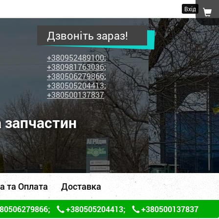
Вхід
Дзвоніть зараз!
+380952489100
;
+380981763036
;
+380506279866
;
+380505204413
;
+380500137837
а запчастин
а та Оплата
Доставка
80506279866
;
+380505204413
;
+380500137837