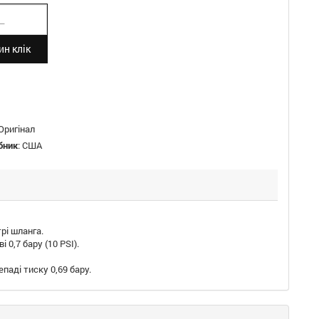
н клік
Оригінал
бник
:
США
рі шланга.
0,7 бару (10 PSI).
репаді тиску 0,69 бару.