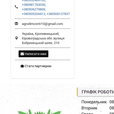
+380952489100
;
+380981763036
;
+380506279866
;
+380505204413
;
+380500137837
agrodimcentr10@gmail.com
Україна,
Кропивницький
,
Кіровоградська обл.
вулиця
Бобринецький шлях, 210
Написати нам
Стати партнером
ГРАФІК РОБОТ
Понедельник
08
Вторник
08
Среда
08