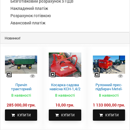
Безготівковий розрахунок з ПДВ
Накладений платіж
Розрахунок готівкою
Авансовий платіж
Новинки!
Причіп
Косарка садова
Рулонний прес-
тракторний
навісна КСН-1,4/2
підбирач Metel-
самоскидний
м.
Fach Z 587
В наявності
В наявності
В наявності
Spike 2 ПТС-4
285 000,00 грн.
10,00 грн.
1 133 000,00 грн.
КУПИТИ
КУПИТИ
КУПИТИ