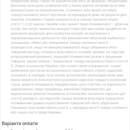
придбаний, якщо товар не задовольнив його за формою, габаритами,
фасоном, кольором, розміром або з інших причин не може бути ним
використаний за призначенням. Споживач має право на обмін
товару належної якості протягом чотирнадцяти днів, не рахуючи дня
покупки. споживач (термін вживається в такому значенні згідно
статті 1. п.22 закону України «про захист прав споживачів») – фізична
особа, яка купує, замовляє, використовує або має намір придбати чи
замовити продукцію для особистих потреб, не пов’язаних з
підприємницькою діяльністю або виконанням обов’язків найманого
працівника. обмін або повернення товару належної якості
провадиться: якщо не використовувався; якщо збережено його
товарний вигляд, споживчі властивості, пломби, ярлики; на підставі
розрахунковий документ, виданий споживачеві разом з проданим
товаром. умови обміну / повернення товару неналежної якості стаття
8. Згідно із законом України «про захист прав споживачів»: в разі
виявлення протягом встановленого гарантійного строку недоліків
споживач, в порядку та в строки, встановлені законодавством, має
право вимагати безоплатного усунення недоліків товару в розумний
строк. вимоги споживача, передбачених цією статтею, не підлягають
задоволенню, якщо продавець, виробник (підприємство, що
задовольняє вимоги споживача, встановлені частиною першою цієї
статті) доведуть, що недоліки товару виникли внаслідок порушення
споживачем правил користування товаром або його зберігання.
Споживач має право брати участь у перевірці якості товару особисто
або через свого представника.
Варіанти оплати