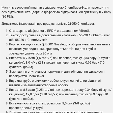
Містить зворотний клапан з діафрагмою ChemSaver® для перекриття
без підтікання. Стандартна діафрагма відкривається при тиску 0,7 бару
(10 PSI).
Додаткова інформація про продуктивність 21950 ChemSaver:
Стандартна діафрагма з EPDM з додаванням Viton®.
Також доступний з відсікальними клапанами 56720 Air ChemSaver
або 55280 e-ChemSaver®.
Корпус насадки серії QJ360C Nozzle для оббризкувальної штанги зі
шлангом усередині. Використовується тільки для труб із
зовнішнім діаметром 20 мм
Витрата: 5,7 л/хв (1,5 гал/хв) при перепаді тиску 0,34 бару (5 фунт/
кв. дюйм), 8,0 л/хв (2,1 гал/хв) при перепаді тиску 0,69 бару (10
фунт/кв. дюйм).
Зменшення внутрішньої порожнини для збільшення швидкості
перекриття ChemSaver.
Впускна труба з виїмками забезпечує повний злив рідини зі
штанги й зменшення утворення облогу.
Витрата: 8,5 л/хв (2,25 гал/хв) при перепаді тиску 0,34 бару (5 фунт/
кв. дюйм), 12,0 л/хв (3,18 гал/хв) при перепаді тиску 0,69 бару (10
фунт/кв. дюйм).
Встановлюється в отвір розміром 9,5 мм (3/8 дюйм),
просвердлений у трубі.
Літа шестикутна муфта з верхнім затиском для кріплення до