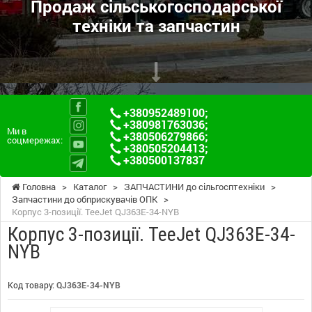
Продаж сільськогосподарської
техніки та запчастин
+380952489100
;
+380981763036
;
Ми в
+380506279866
;
соцмережах:
+380505204413
;
+380500137837
Головна
>
Каталог
>
ЗАПЧАСТИНИ до сільгосптехніки
>
Запчастини до обприскувачів ОПК
>
Корпус 3-позиції. TeeJet QJ363E-34-NYB
Корпус 3-позиції. TeeJet QJ363E-34-
NYB
Код товару:
QJ363E-34-NYB