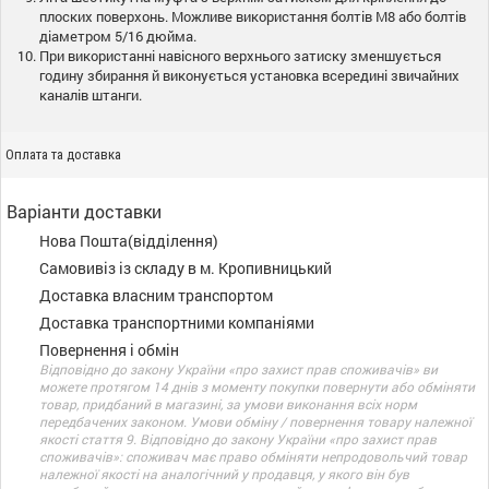
плоских поверхонь. Можливе використання болтів M8 або болтів
діаметром 5/16 дюйма.
При використанні навісного верхнього затиску зменшується
годину збирання й виконується установка всередині звичайних
каналів штанги.
Оплата та доставка
Варіанти доставки
Нова Пошта(відділення)
Самовивіз із складу в м. Кропивницький
Доставка власним транспортом
Доставка транспортними компаніями
Повернення і обмін
Відповідно до закону України «про захист прав споживачів» ви
можете протягом 14 днів з моменту покупки повернути або обміняти
товар, придбаний в магазині, за умови виконання всіх норм
передбачених законом. Умови обміну / повернення товару належної
якості стаття 9. Відповідно до закону України «про захист прав
споживачів»: споживач має право обміняти непродовольчий товар
належної якості на аналогічний у продавця, у якого він був