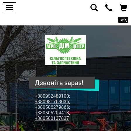
Вхід
ПП
"Агродім-
центр"
-
продаж
сільськогосподарської
техніки
Дзвоніть зараз!
та
запчастин
+380952489100
;
+380981763036
;
+380506279866
;
+380505204413
;
+380500137837