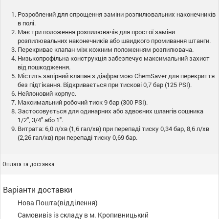
Розроблений для спрощення заміни розпилювальних наконечників
в полі.
Має три положення розпилювачів для простої заміни
розпилювальних наконечників або швидкого промивання штанги.
Перекриває клапан між кожним положенням розпилювача.
Низькопрофільна конструкція забезпечує максимальний захист
від пошкодження.
Містить запірний клапан з діафрагмою ChemSaver для перекриття
без підтікання. Відкривається при тискові 0,7 бар (125 PSI).
Нейлоновий корпус.
Максимальний робочий тиск 9 бар (300 PSI).
Застосовується для одинарних або здвоєних шлангів сошника
1/2", 3/4" або 1".
Витрата: 6,0 л/хв (1,6 гал/хв) при перепаді тиску 0,34 бар, 8,6 л/хв
(2,26 гал/хв) при перепаді тиску 0,69 бар.
Оплата та доставка
Варіанти доставки
Нова Пошта(відділення)
Самовивіз із складу в м. Кропивницький