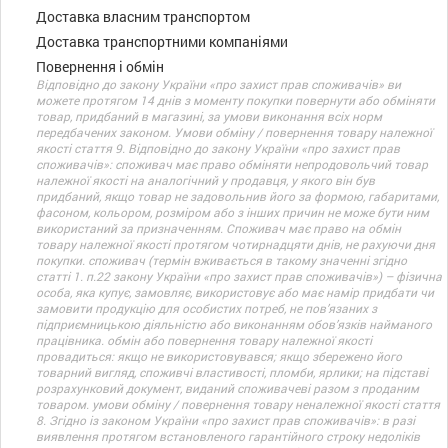
Доставка власним транспортом
Доставка транспортними компаніями
Повернення і обмін
Відповідно до закону України «про захист прав споживачів» ви
можете протягом 14 днів з моменту покупки повернути або обміняти
товар, придбаний в магазині, за умови виконання всіх норм
передбачених законом. Умови обміну / повернення товару належної
якості стаття 9. Відповідно до закону України «про захист прав
споживачів»: споживач має право обміняти непродовольчий товар
належної якості на аналогічний у продавця, у якого він був
придбаний, якщо товар не задовольнив його за формою, габаритами,
фасоном, кольором, розміром або з інших причин не може бути ним
використаний за призначенням. Споживач має право на обмін
товару належної якості протягом чотирнадцяти днів, не рахуючи дня
покупки. споживач (термін вживається в такому значенні згідно
статті 1. п.22 закону України «про захист прав споживачів») – фізична
особа, яка купує, замовляє, використовує або має намір придбати чи
замовити продукцію для особистих потреб, не пов’язаних з
підприємницькою діяльністю або виконанням обов’язків найманого
працівника. обмін або повернення товару належної якості
провадиться: якщо не використовувався; якщо збережено його
товарний вигляд, споживчі властивості, пломби, ярлики; на підставі
розрахунковий документ, виданий споживачеві разом з проданим
товаром. умови обміну / повернення товару неналежної якості стаття
8. Згідно із законом України «про захист прав споживачів»: в разі
виявлення протягом встановленого гарантійного строку недоліків