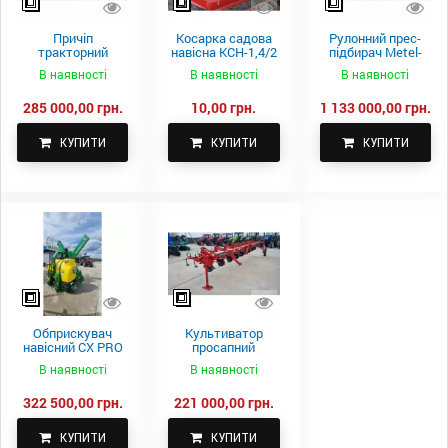
Причіп
Косарка садова
Рулонний прес-
тракторний
навісна КСН-1,4/2
підбирач Metel-
самоскидний
м.
Fach Z 587
В наявності
В наявності
В наявності
Spike 2 ПТС-4
285 000,00 грн.
10,00 грн.
1 133 000,00 грн.
КУПИТИ
КУПИТИ
КУПИТИ
Обприскувач
Культиватор
навісний CX PRO
просапний
1000-15
КПН-5,6-05
В наявності
В наявності
322 500,00 грн.
221 000,00 грн.
КУПИТИ
КУПИТИ