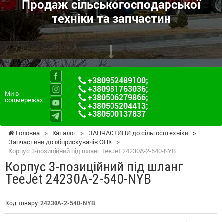
Продаж сільськогосподарської
техніки та запчастин
+380952489100
;
+380981763036
;
Ми в
+380506279866
;
соцмережах:
+380505204413
;
+380500137837
Головна
>
Каталог
>
ЗАПЧАСТИНИ до сільгосптехніки
>
Запчастини до обприскувачів ОПК
>
Корпус 3-позиційний під шланг TeeJet 24230A-2-540-NYB
Корпус 3-позиційний під шланг
TeeJet 24230A-2-540-NYB
Код товару:
24230A-2-540-NYB