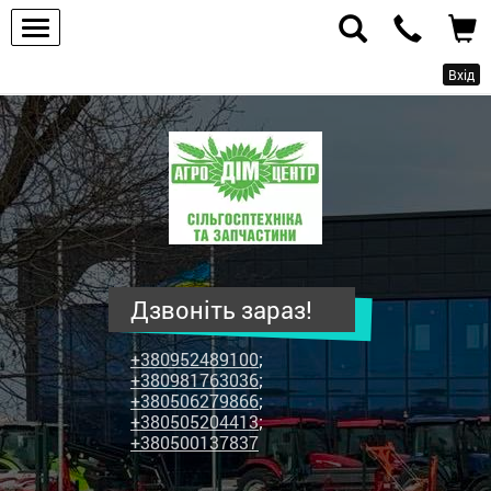
Вхід
ПП
"Агродім-
центр"
-
продаж
сільськогосподарської
техніки
Дзвоніть зараз!
та
запчастин
+380952489100
;
+380981763036
;
+380506279866
;
+380505204413
;
+380500137837