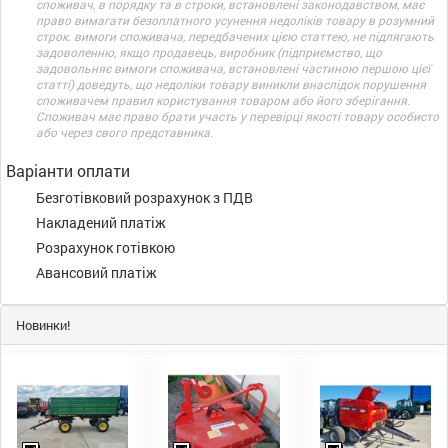
споживач, в порядку та в строки, встановлені законодавством, має
право вимагати безоплатного усунення недоліків товару в розумний
строк. вимоги споживача, передбачених цією статтею, не підлягають
задоволенню, якщо продавець, виробник (підприємство, що
задовольняє вимоги споживача, встановлені частиною першою цієї
статті) доведуть, що недоліки товару виникли внаслідок порушення
споживачем правил користування товаром або його зберігання.
Споживач має право брати участь у перевірці якості товару особисто
або через свого представника.
Варіанти оплати
Безготівковий розрахунок з ПДВ
Накладений платіж
Розрахунок готівкою
Авансовий платіж
Новинки!