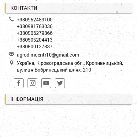
КОНТАКТИ
+380952489100
+380981763036
+380506279866
+380505204413
+380500137837
a
gro
dim
cen
tr1
0@g
mai
l.c
om
Україна, Кіровоградська обл., Кропивницький,
вулиця Бобринецький шлях, 210
ІНФОРМАЦІЯ