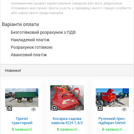
споживачем правил користування товаром або його зберігання.
Споживач має право брати участь у перевірці якості товару особисто
або через свого представника.
Варіанти оплати
Безготівковий розрахунок з ПДВ
Накладений платіж
Розрахунок готівкою
Авансовий платіж
Новинки!
Причіп
Косарка садова
Рулонний прес-
тракторний
навісна КСН-1,4/2
підбирач Metel-
самоскидний
м.
Fach Z 587
В наявності
В наявності
В наявності
Spike 2 ПТС-4