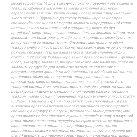
можете протягом 14 днів з моменту покупки повернути або обміняти
товар, придбаний в магазині, за умови виконання всіх норм
передбачених законом. Умови обміну / повернення товару належної
якості стаття 9. Відповідно до закону України «про захист прав
споживачів»: споживач має право обміняти непродовольчий товар
належної якості на аналогічний у продавця, у якого він був
придбаний, якщо товар не задовольнив його за формою, габаритами,
фасоном, кольором, розміром або з інших причин не може бути ним
використаний за призначенням. Споживач має право на обмін
товару належної якості протягом чотирнадцяти днів, не рахуючи дня
покупки. споживач (термін вживається в такому значенні згідно
статті 1. п.22 закону України «про захист прав споживачів») – фізична
особа, яка купує, замовляє, використовує або має намір придбати чи
замовити продукцію для особистих потреб, не пов’язаних з
підприємницькою діяльністю або виконанням обов’язків найманого
працівника. обмін або повернення товару належної якості
провадиться: якщо не використовувався; якщо збережено його
товарний вигляд, споживчі властивості, пломби, ярлики; на підставі
розрахунковий документ, виданий споживачеві разом з проданим
товаром. умови обміну / повернення товару неналежної якості стаття
8. Згідно із законом України «про захист прав споживачів»: в разі
виявлення протягом встановленого гарантійного строку недоліків
споживач, в порядку та в строки, встановлені законодавством, має
право вимагати безоплатного усунення недоліків товару в розумний
строк. вимоги споживача, передбачених цією статтею, не підлягають
задоволенню, якщо продавець, виробник (підприємство, що
задовольняє вимоги споживача, встановлені частиною першою цієї
статті) доведуть, що недоліки товару виникли внаслідок порушення