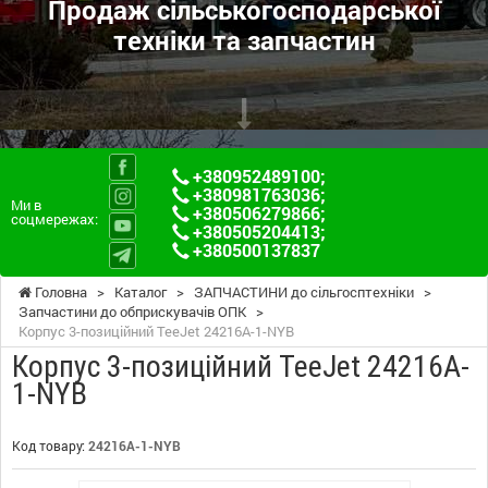
Продаж сільськогосподарської
техніки та запчастин
+380952489100
;
+380981763036
;
Ми в
+380506279866
;
соцмережах:
+380505204413
;
+380500137837
Головна
>
Каталог
>
ЗАПЧАСТИНИ до сільгосптехніки
>
Запчастини до обприскувачів ОПК
>
Корпус 3-позиційний TeeJet 24216A-1-NYB
Корпус 3-позиційний TeeJet 24216A-
1-NYB
Код товару:
24216A-1-NYB