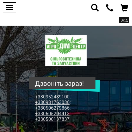
Вхід
ПП
"Агродім-
центр"
-
продаж
сільськогосподарської
техніки
Дзвоніть зараз!
та
запчастин
+380952489100
;
+380981763036
;
+380506279866
;
+380505204413
;
+380500137837