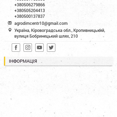
+380506279866
+380505204413
+380500137837
a
gro
dim
cen
tr1
0@g
mai
l.c
om
Україна, Кіровоградська обл., Кропивницький,
вулиця Бобринецький шлях, 210
ІНФОРМАЦІЯ