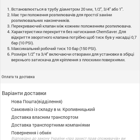
Встановлюється в трубу діаметром 20 мм, 1/2", 3/4" або 1".
Має три положення розпилювачів для простої заміни
розпилювальних наконечників.
Перекриваючий клапан між кожним положенням розпилювача.
Характеристики перекриття без натискання ChemSaver. Для
відкриття зворотного клапана потрібно щоб тиск був у насадці 0,7
бар (10 PSI).
Максимальний робочий тиск 10 бар (150 PSI).
Розміри 1/2" та 3/4" включаючи отворами для установки в збірці
верхнього затискача для кріплення з плоскими поверхнями.
Оплата та доставка
Варіанти доставки
Нова Пошта(відділення)
Самовивіз із складу в м. Кропивницький
Доставка власним транспортом
Доставка транспортними компаніями
Повернення і обмін
Відповідно до закону України «про захист прав споживачів» ви