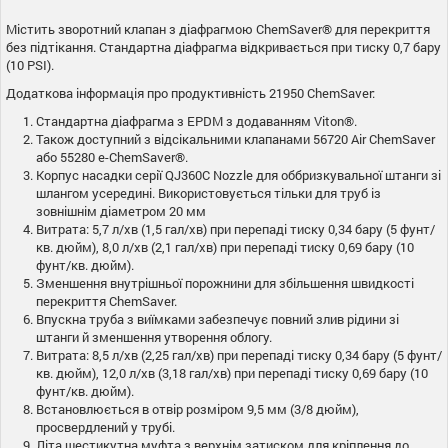
Містить зворотний клапан з діафрагмою ChemSaver® для перекриття
без підтікання. Стандартна діафрагма відкривається при тиску 0,7 бару
(10 PSI).
Додаткова інформація про продуктивність 21950 ChemSaver:
Стандартна діафрагма з EPDM з додаванням Viton®.
Також доступний з відсікальними клапанами 56720 Air ChemSaver
або 55280 e-ChemSaver®.
Корпус насадки серії QJ360C Nozzle для оббризкувальної штанги зі
шлангом усередині. Використовується тільки для труб із
зовнішнім діаметром 20 мм
Витрата: 5,7 л/хв (1,5 гал/хв) при перепаді тиску 0,34 бару (5 фунт/
кв. дюйм), 8,0 л/хв (2,1 гал/хв) при перепаді тиску 0,69 бару (10
фунт/кв. дюйм).
Зменшення внутрішньої порожнини для збільшення швидкості
перекриття ChemSaver.
Впускна труба з виїмками забезпечує повний злив рідини зі
штанги й зменшення утворення облогу.
Витрата: 8,5 л/хв (2,25 гал/хв) при перепаді тиску 0,34 бару (5 фунт/
кв. дюйм), 12,0 л/хв (3,18 гал/хв) при перепаді тиску 0,69 бару (10
фунт/кв. дюйм).
Встановлюється в отвір розміром 9,5 мм (3/8 дюйм),
просвердлений у трубі.
Літа шестикутна муфта з верхнім затиском для кріплення до