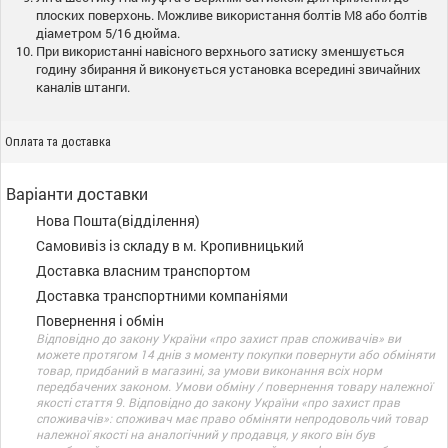
плоских поверхонь. Можливе використання болтів M8 або болтів
діаметром 5/16 дюйма.
При використанні навісного верхнього затиску зменшується
годину збирання й виконується установка всередині звичайних
каналів штанги.
Оплата та доставка
Варіанти доставки
Нова Пошта(відділення)
Самовивіз із складу в м. Кропивницький
Доставка власним транспортом
Доставка транспортними компаніями
Повернення і обмін
Відповідно до закону України «про захист прав споживачів» ви
можете протягом 14 днів з моменту покупки повернути або обміняти
товар, придбаний в магазині, за умови виконання всіх норм
передбачених законом. Умови обміну / повернення товару належної
якості стаття 9. Відповідно до закону України «про захист прав
споживачів»: споживач має право обміняти непродовольчий товар
належної якості на аналогічний у продавця, у якого він був