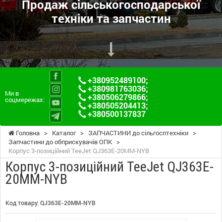
Продаж сільськогосподарської
техніки та запчастин
+380952489100
;
+380981763036
;
Ми в
+380506279866
;
соцмережах:
+380505204413
;
+380500137837
Головна
>
Каталог
>
ЗАПЧАСТИНИ до сільгосптехніки
>
Запчастини до обприскувачів ОПК
>
Корпус 3-позиційний TeeJet QJ363E-20MM-NYB
Корпус 3-позиційний TeeJet QJ363E-
20MM-NYB
Код товару:
QJ363E-20MM-NYB