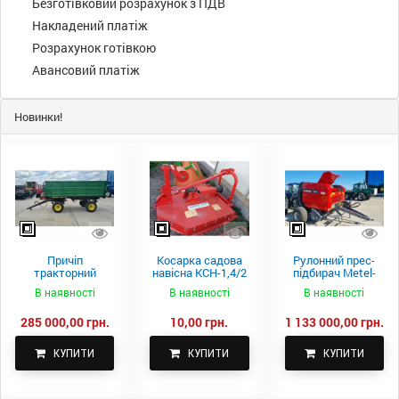
Безготівковий розрахунок з ПДВ
Накладений платіж
Розрахунок готівкою
Авансовий платіж
Новинки!
Причіп
Косарка садова
Рулонний прес-
тракторний
навісна КСН-1,4/2
підбирач Metel-
самоскидний
м.
Fach Z 587
В наявності
В наявності
В наявності
Spike 2 ПТС-4
285 000,00 грн.
10,00 грн.
1 133 000,00 грн.
КУПИТИ
КУПИТИ
КУПИТИ