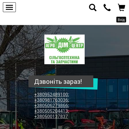
Вхід
ПП
"Агродім-
центр"
-
продаж
сільськогосподарської
техніки
Дзвоніть зараз!
та
запчастин
+380952489100
;
+380981763036
;
+380506279866
;
+380505204413
;
+380500137837