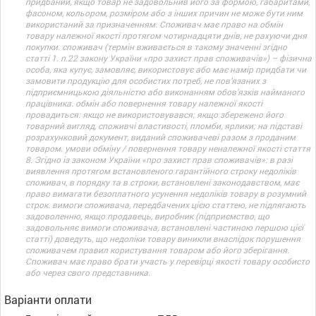
придбаний, якщо товар не задовольнив його за формою, габаритами,
фасоном, кольором, розміром або з інших причин не може бути ним
використаний за призначенням. Споживач має право на обмін
товару належної якості протягом чотирнадцяти днів, не рахуючи дня
покупки. споживач (термін вживається в такому значенні згідно
статті 1. п.22 закону України «про захист прав споживачів») – фізична
особа, яка купує, замовляє, використовує або має намір придбати чи
замовити продукцію для особистих потреб, не пов’язаних з
підприємницькою діяльністю або виконанням обов’язків найманого
працівника. обмін або повернення товару належної якості
провадиться: якщо не використовувався; якщо збережено його
товарний вигляд, споживчі властивості, пломби, ярлики; на підставі
розрахунковий документ, виданий споживачеві разом з проданим
товаром. умови обміну / повернення товару неналежної якості стаття
8. Згідно із законом України «про захист прав споживачів»: в разі
виявлення протягом встановленого гарантійного строку недоліків
споживач, в порядку та в строки, встановлені законодавством, має
право вимагати безоплатного усунення недоліків товару в розумний
строк. вимоги споживача, передбачених цією статтею, не підлягають
задоволенню, якщо продавець, виробник (підприємство, що
задовольняє вимоги споживача, встановлені частиною першою цієї
статті) доведуть, що недоліки товару виникли внаслідок порушення
споживачем правил користування товаром або його зберігання.
Споживач має право брати участь у перевірці якості товару особисто
або через свого представника.
Варіанти оплати