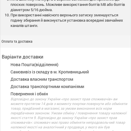
плоских поверхонь. Можливе використання болтів M8 або болтів
діаметром 5/16 дюйма.
При використанні навісного верхнього затиску зменшується
годину збирання й виконується установка всередині звичайних
каналів штанги.
Оплата та доставка
Варіанти доставки
Нова Пошта(відділення)
Самовивіз із складу в м. Кропивницький
Доставка власним транспортом
Доставка транспортними компаніями
Повернення і обмін
Відповідно до закону України «про захист прав споживачів» ви
можете протягом 14 днів з моменту покупки повернути або обміняти
товар, придбаний в магазині, за умови виконання всіх норм
передбачених законом. Умови обміну / повернення товару належної
якості стаття 9. Відповідно до закону України «про захист прав
споживачів»: споживач має право обміняти непродовольчий товар
належної якості на аналогічний у продавця, у якого він був