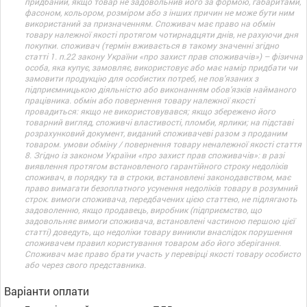
придбаний, якщо товар не задовольнив його за формою, габаритами,
фасоном, кольором, розміром або з інших причин не може бути ним
використаний за призначенням. Споживач має право на обмін
товару належної якості протягом чотирнадцяти днів, не рахуючи дня
покупки. споживач (термін вживається в такому значенні згідно
статті 1. п.22 закону України «про захист прав споживачів») – фізична
особа, яка купує, замовляє, використовує або має намір придбати чи
замовити продукцію для особистих потреб, не пов’язаних з
підприємницькою діяльністю або виконанням обов’язків найманого
працівника. обмін або повернення товару належної якості
провадиться: якщо не використовувався; якщо збережено його
товарний вигляд, споживчі властивості, пломби, ярлики; на підставі
розрахунковий документ, виданий споживачеві разом з проданим
товаром. умови обміну / повернення товару неналежної якості стаття
8. Згідно із законом України «про захист прав споживачів»: в разі
виявлення протягом встановленого гарантійного строку недоліків
споживач, в порядку та в строки, встановлені законодавством, має
право вимагати безоплатного усунення недоліків товару в розумний
строк. вимоги споживача, передбачених цією статтею, не підлягають
задоволенню, якщо продавець, виробник (підприємство, що
задовольняє вимоги споживача, встановлені частиною першою цієї
статті) доведуть, що недоліки товару виникли внаслідок порушення
споживачем правил користування товаром або його зберігання.
Споживач має право брати участь у перевірці якості товару особисто
або через свого представника.
Варіанти оплати