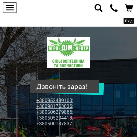
Вхід
ПП
"Агродім-
центр"
-
продаж
сільськогосподарської
техніки
Дзвоніть зараз!
та
запчастин
+380952489100
;
+380981763036
;
+380506279866
;
+380505204413
;
+380500137837