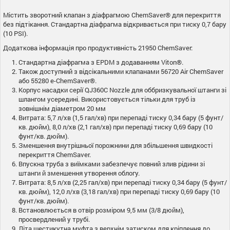
Містить зворотний клапан з діафрагмою ChemSaver® для перекриття
без підтікання. Стандартна діафрагма відкривається при тиску 0,7 бару
(10 PSI).
Додаткова інформація про продуктивність 21950 ChemSaver:
Стандартна діафрагма з EPDM з додаванням Viton®.
Також доступний з відсікальними клапанами 56720 Air ChemSaver
або 55280 e-ChemSaver®.
Корпус насадки серії QJ360C Nozzle для оббризкувальної штанги зі
шлангом усередині. Використовується тільки для труб із
зовнішнім діаметром 20 мм
Витрата: 5,7 л/хв (1,5 гал/хв) при перепаді тиску 0,34 бару (5 фунт/
кв. дюйм), 8,0 л/хв (2,1 гал/хв) при перепаді тиску 0,69 бару (10
фунт/кв. дюйм).
Зменшення внутрішньої порожнини для збільшення швидкості
перекриття ChemSaver.
Впускна труба з виїмками забезпечує повний злив рідини зі
штанги й зменшення утворення облогу.
Витрата: 8,5 л/хв (2,25 гал/хв) при перепаді тиску 0,34 бару (5 фунт/
кв. дюйм), 12,0 л/хв (3,18 гал/хв) при перепаді тиску 0,69 бару (10
фунт/кв. дюйм).
Встановлюється в отвір розміром 9,5 мм (3/8 дюйм),
просвердлений у трубі.
Літа шестикутна муфта з верхнім затиском для кріплення до