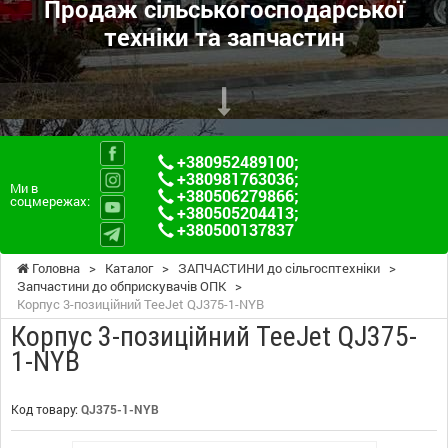
Продаж сільськогосподарської
техніки та запчастин
+380952489100
;
+380981763036
;
Ми в
+380506279866
;
соцмережах:
+380505204413
;
+380500137837
Головна
>
Каталог
>
ЗАПЧАСТИНИ до сільгосптехніки
>
Запчастини до обприскувачів ОПК
>
Корпус 3-позиційний TeeJet QJ375-1-NYB
Корпус 3-позиційний TeeJet QJ375-
1-NYB
Код товару:
QJ375-1-NYB