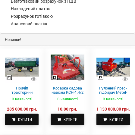
Безготівковий розрахунок з ПДВ
Накладений платіж
Розрахунок готівкою
Авансовий платіж
Новинки!
Причіп
Косарка садова
Рулонний прес-
тракторний
навісна КСН-1,4/2
підбирач Metel-
самоскидний
м.
Fach Z 587
В наявності
В наявності
В наявності
Spike 2 ПТС-4
285 000,00 грн.
10,00 грн.
1 133 000,00 грн.
КУПИТИ
КУПИТИ
КУПИТИ