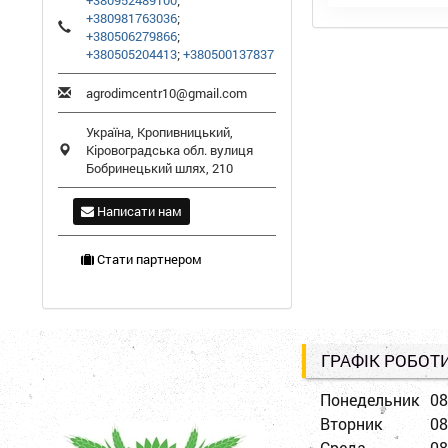
+380952489100
;
+380981763036
;
+380506279866
;
+380505204413
;
+380500137837
agrodimcentr10@gmail.com
Україна,
Кропивницький
,
Кіровоградська обл.
вулиця
Бобринецький шлях, 210
Написати нам
Стати партнером
ГРАФІК РОБОТ
Понедельник
08
Вторник
08
Среда
08