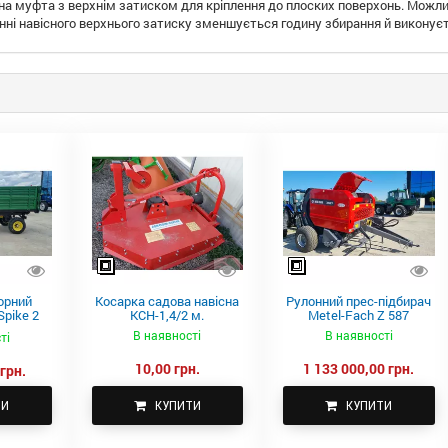
на муфта з верхнім затиском для кріплення до плоских поверхонь. Можли
нні навісного верхнього затиску зменшується годину збирання й виконуєт
орний
Косарка садова навісна
Рулонний прес-підбирач
pike 2
КСН-1,4/2 м.
Metel-Fach Z 587
В наявності
В наявності
ті
10,00 грн.
1 133 000,00 грн.
грн.
ТИ
КУПИТИ
КУПИТИ