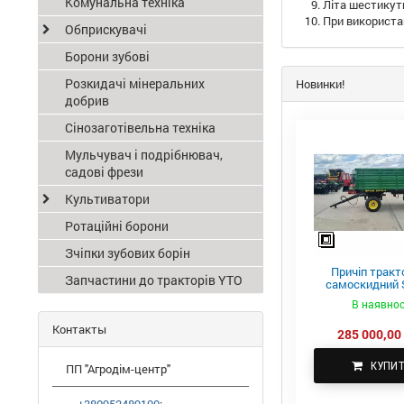
Комунальна техніка
Літа шестикут
При використа
Обприскувачі
Борони зубові
Розкидачі мінеральних
Новинки!
добрив
Сінозаготівельна техніка
Мульчувач і подрібнювач,
садові фрези
Культиватори
Ротаційні борони
Зчіпки зубових борін
Причіп тракт
Запчастини до тракторів YTO
самоскидний S
ПТС-4
В наявнос
Контакты
285 000,00 
КУПИ
ПП "Агродім-центр"