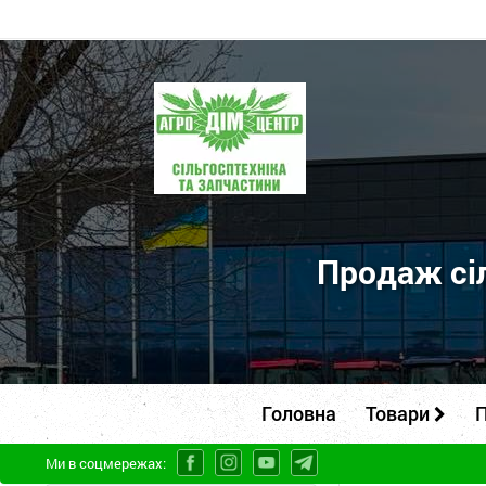
ПП
"Агродім-
центр"
-
продаж
сільськогосподарської
Продаж сіл
техніки
та
запчастин
Головна
Товари
П
Ми в соцмережах: