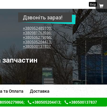
Вхід
Дзвоніть зараз!
+380952489100
;
+380981763036
;
+380506279866
;
+380505204413
;
+380500137837
а запчастин
а та Оплата
Доставка
80506279866
;
+380505204413
;
+380500137837