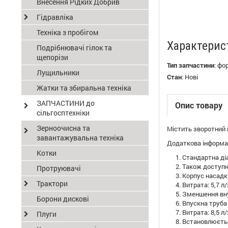
Внесення Рідких Добрив
Гідравліка
Техніка з пробігом
Характерис
Подрібнювачі гілок та
щепорізи
Тип запчастини
:
фо
Лущильники
Стан
:
Нові
Жатки та збиральна техніка
ЗАПЧАСТИНИ до
Опис товару
сільгосптехніки
Зерноочисна та
Містить зворотний 
завантажувальна техніка
Додаткова інформац
Котки
Стандартна ді
Також доступн
Протруювачі
Корпус насадки
Трактори
Витрата: 5,7 л/
Зменшення вну
Борони дискові
Впускна труба 
Витрата: 8,5 л/
Плуги
Встановлюється