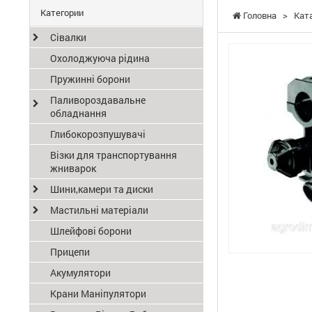
Категории
Головна
>
Кат
Сівалки
Охолоджуюча рідина
Пружинні борони
Паливороздавальне
обладнання
Глибокорозпушувачі
Візки для транспортування
жниварок
Шини,камери та диски
Мастильні матеріали
Шлейфові борони
Прицепи
Акумулятори
Крани Маніпулятори