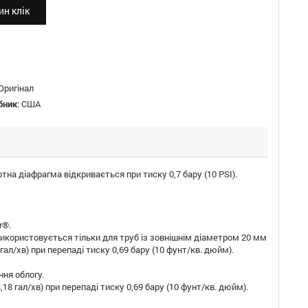
н клік
Оригінал
бник
:
США
на діафрагма відкривається при тиску 0,7 бару (10 PSI).
r®.
Використовується тільки для труб із зовнішнім діаметром 20 мм
1 гал/хв) при перепаді тиску 0,69 бару (10 фунт/кв. дюйм).
ня облогу.
(3,18 гал/хв) при перепаді тиску 0,69 бару (10 фунт/кв. дюйм).