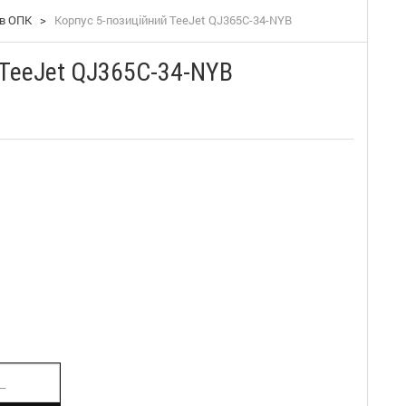
ів ОПК
>
Корпус 5-позиційний TeeJet QJ365С-34-NYB
 TeeJet QJ365С-34-NYB