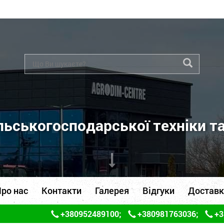
ьськогосподарської техніки т
ро нас
Контакти
Галерея
Відгуки
Доставк
+380952489100
;
+380981763036
;
+3