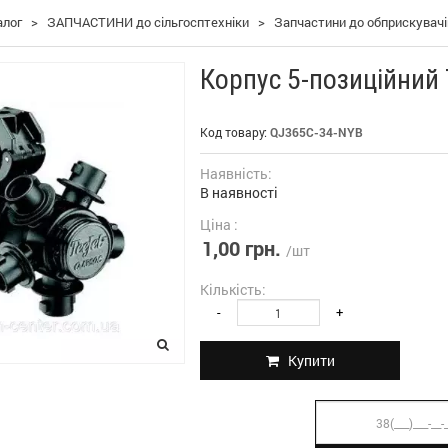
алог
>
ЗАПЧАСТИНИ до сільгосптехніки
>
Запчастини до обприскувач
Корпус 5-позиційний
Код товару:
QJ365С-34-NYB
Наявність:
В наявності
Ціна :
1,00 грн.
/шт
Кількість:
-
+
Купити