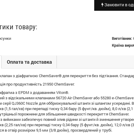
Замовити в оди
тики товару:
рсунки
Виготівник
:
Країна виро
Оплата та доставка
клапан з діафрагмою ChemSaver® для перекриття без підтікання. Стандарт
ія про продуктивність 21950 ChemSaver:
афрагма з EPDM з додаванням Viton®.
ий з відсікальними клапанами 56720 Air ChemSaver або 55280 e-ChemSave
 серії QJ360C Nozzle для оббризкувальної штанги зі шлангом усередині. 
хв (1,5 гал/хв) при перепаді тиску 0,34 бару (5 фунт/кв. дюйм), 8,0 л/хв (2,
трішньої порожнини для збільшення швидкості перекриття ChemSaver.
з виїмками забезпечує повний злив рідини зі штанги й зменшення утворен
хв (2,25 гал/хв) при перепаді тиску 0,34 бару (5 фунт/кв. дюйм), 12,0 л/хв 
 в отвір розміром 9,5 мм (3/8 дюйм), просвердлений у трубі.