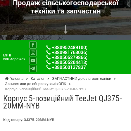
Продаж сільськогосподарської
техніки та запчастин
+380952489100
;
+380981763036
;
Ми в
+380506279866
;
соцмережах:
+380505204413
;
+380500137837
Головна
>
Каталог
>
ЗАПЧАСТИНИ до сільгосптехніки
>
Запчастини до обприскувачів ОПК
>
Корпус 5-позиційний TeeJet QJ375-20MM-NYB
Корпус 5-позиційний TeeJet QJ375-
20MM-NYB
Код товару:
QJ375-20MM-NYB