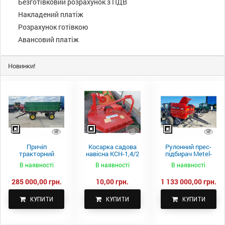
Безготівковий розрахунок з ПДВ
Накладений платіж
Розрахунок готівкою
Авансовий платіж
Новинки!
Причіп
Косарка садова
Рулонний прес-
тракторний
навісна КСН-1,4/2
підбирач Metel-
самоскидний
м.
Fach Z 587
В наявності
В наявності
В наявності
Spike 2 ПТС-4
285 000,00 грн.
10,00 грн.
1 133 000,00 грн.
КУПИТИ
КУПИТИ
КУПИТИ