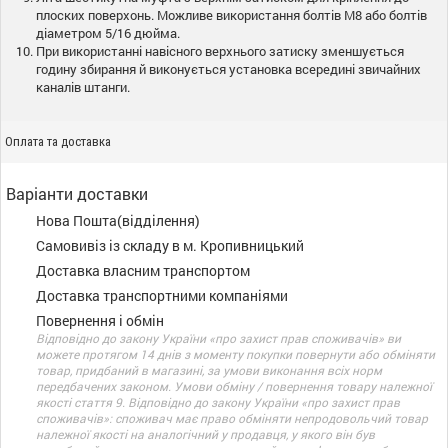
плоских поверхонь. Можливе використання болтів M8 або болтів
діаметром 5/16 дюйма.
При використанні навісного верхнього затиску зменшується
годину збирання й виконується установка всередині звичайних
каналів штанги.
Оплата та доставка
Варіанти доставки
Нова Пошта(відділення)
Самовивіз із складу в м. Кропивницький
Доставка власним транспортом
Доставка транспортними компаніями
Повернення і обмін
Відповідно до закону України «про захист прав споживачів» ви
можете протягом 14 днів з моменту покупки повернути або обміняти
товар, придбаний в магазині, за умови виконання всіх норм
передбачених законом. Умови обміну / повернення товару належної
якості стаття 9. Відповідно до закону України «про захист прав
споживачів»: споживач має право обміняти непродовольчий товар
належної якості на аналогічний у продавця, у якого він був