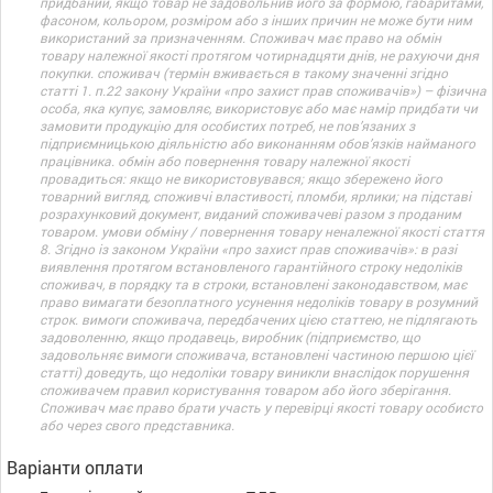
придбаний, якщо товар не задовольнив його за формою, габаритами,
фасоном, кольором, розміром або з інших причин не може бути ним
використаний за призначенням. Споживач має право на обмін
товару належної якості протягом чотирнадцяти днів, не рахуючи дня
покупки. споживач (термін вживається в такому значенні згідно
статті 1. п.22 закону України «про захист прав споживачів») – фізична
особа, яка купує, замовляє, використовує або має намір придбати чи
замовити продукцію для особистих потреб, не пов’язаних з
підприємницькою діяльністю або виконанням обов’язків найманого
працівника. обмін або повернення товару належної якості
провадиться: якщо не використовувався; якщо збережено його
товарний вигляд, споживчі властивості, пломби, ярлики; на підставі
розрахунковий документ, виданий споживачеві разом з проданим
товаром. умови обміну / повернення товару неналежної якості стаття
8. Згідно із законом України «про захист прав споживачів»: в разі
виявлення протягом встановленого гарантійного строку недоліків
споживач, в порядку та в строки, встановлені законодавством, має
право вимагати безоплатного усунення недоліків товару в розумний
строк. вимоги споживача, передбачених цією статтею, не підлягають
задоволенню, якщо продавець, виробник (підприємство, що
задовольняє вимоги споживача, встановлені частиною першою цієї
статті) доведуть, що недоліки товару виникли внаслідок порушення
споживачем правил користування товаром або його зберігання.
Споживач має право брати участь у перевірці якості товару особисто
або через свого представника.
Варіанти оплати