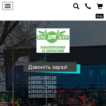
Вхід
ПП
"Агродім-
центр"
-
продаж
сільськогосподарської
техніки
Дзвоніть зараз!
та
запчастин
+380952489100
;
+380981763036
;
+380506279866
;
+380505204413
;
+380500137837