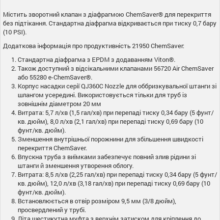
Містить зворотний клапан з діафрагмою ChemSaver® для перекриття
без підтікання. Стандартна діафрагма відкривається при тиску 0,7 бару
(10 PSI).
Додаткова інформація про продуктивність 21950 ChemSaver:
Стандартна діафрагма з EPDM з додаванням Viton®.
Також доступний з відсікальними клапанами 56720 Air ChemSaver
або 55280 e-ChemSaver®.
Корпус насадки серії QJ360C Nozzle для оббризкувальної штанги зі
шлангом усередині. Використовується тільки для труб із
зовнішнім діаметром 20 мм
Витрата: 5,7 л/хв (1,5 гал/хв) при перепаді тиску 0,34 бару (5 фунт/
кв. дюйм), 8,0 л/хв (2,1 гал/хв) при перепаді тиску 0,69 бару (10
фунт/кв. дюйм).
Зменшення внутрішньої порожнини для збільшення швидкості
перекриття ChemSaver.
Впускна труба з виїмками забезпечує повний злив рідини зі
штанги й зменшення утворення облогу.
Витрата: 8,5 л/хв (2,25 гал/хв) при перепаді тиску 0,34 бару (5 фунт/
кв. дюйм), 12,0 л/хв (3,18 гал/хв) при перепаді тиску 0,69 бару (10
фунт/кв. дюйм).
Встановлюється в отвір розміром 9,5 мм (3/8 дюйм),
просвердлений у трубі.
Літа шестикутна муфта з верхнім затиском для кріплення до