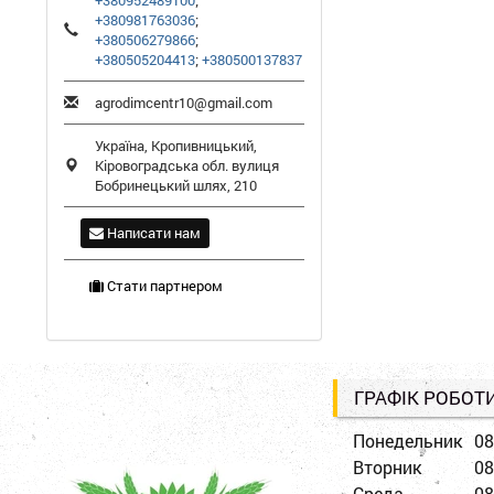
+380952489100
;
+380981763036
;
+380506279866
;
+380505204413
;
+380500137837
agrodimcentr10@gmail.com
Україна,
Кропивницький
,
Кіровоградська обл.
вулиця
Бобринецький шлях, 210
Написати нам
Стати партнером
ГРАФІК РОБОТ
Понедельник
08
Вторник
08
Среда
08