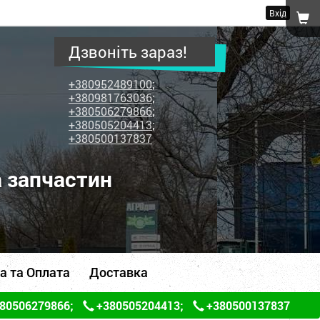
Вхід
Дзвоніть зараз!
+380952489100
;
+380981763036
;
+380506279866
;
+380505204413
;
+380500137837
а запчастин
а та Оплата
Доставка
80506279866
;
+380505204413
;
+380500137837