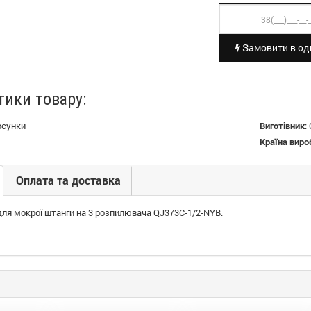
Замовити в оди
тики товару:
рсунки
Виготівник
:
Країна виро
Оплата та доставка
 для мокрої штанги на 3 розпилювача QJ373C-1/2-NYB.