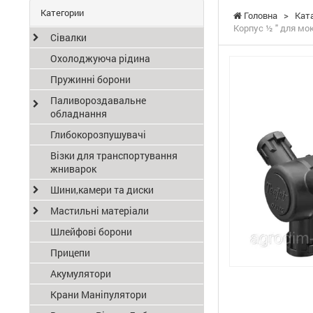
Категории
Головна
>
Кат
Корпус ½ " для мок
Сівалки
Охолоджуюча рідина
Пружинні борони
Паливороздавальне
обладнання
Глибокорозпушувачі
Візки для транспортування
жниварок
Шини,камери та диски
Мастильні матеріали
Шлейфові борони
Прицепи
Акумулятори
Крани Маніпулятори