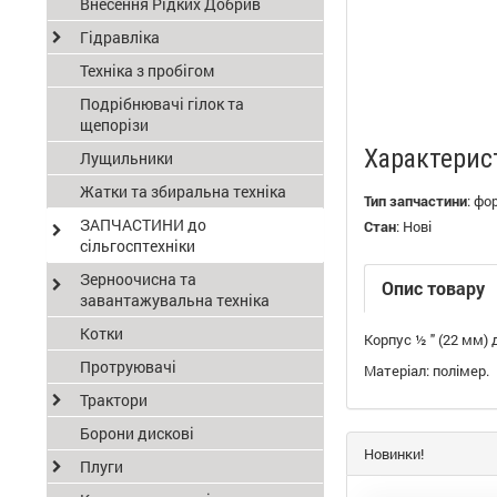
Внесення Рідких Добрив
Гідравліка
Техніка з пробігом
Подрібнювачі гілок та
щепорізи
Характерис
Лущильники
Жатки та збиральна техніка
Тип запчастини
:
фо
ЗАПЧАСТИНИ до
Стан
:
Нові
сільгосптехніки
Зерноочисна та
Опис товару
завантажувальна техніка
Котки
Корпус ½ " (22 мм)
Протруювачі
Матеріал: полімер.
Трактори
Борони дискові
Новинки!
Плуги