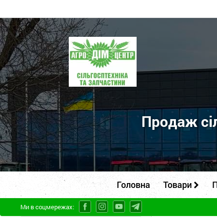
ПП
"Агродім-
центр"
-
продаж
сільськогосподарської
Продаж сіл
техніки
та
запчастин
Головна
Товари
П
Ми в соцмережах: