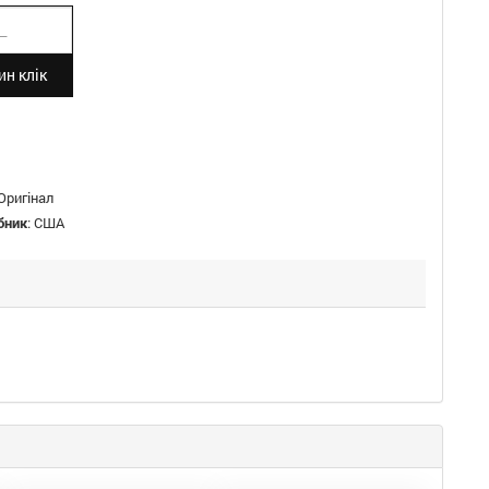
н клік
Оригінал
бник
:
США