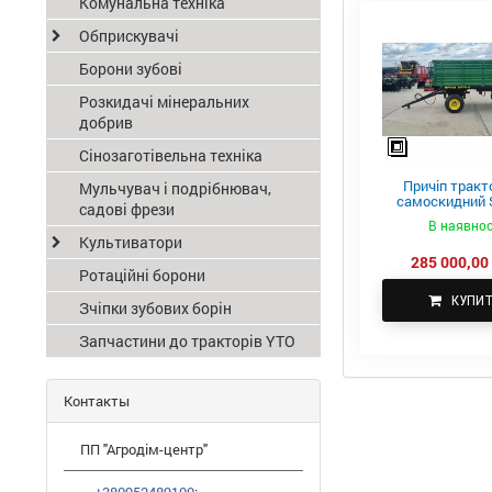
Комунальна техніка
Обприскувачі
Борони зубові
Розкидачі мінеральних
добрив
Сінозаготівельна техніка
Причіп тракт
Мульчувач і подрібнювач,
самоскидний S
садові фрези
ПТС-4
В наявнос
Культиватори
285 000,00 
Ротаційні борони
КУПИ
Зчіпки зубових борін
Запчастини до тракторів YTO
Контакты
ПП "Агродім-центр"