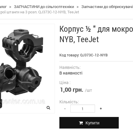
алог
>
ЗАПЧАСТИНИ до сільгосптехніки
>
Запчастини до обприскувач
рої штанги на 3 розп. QJ373C-12-NYB, TeeJet
Корпус ½ " для мокро
NYB, TeeJet
Код товару:
QJ373C-12-NYB
Наявність:
В наявності
Ціна :
1,00 грн.
/шт
Кількість:
-
+
Купити