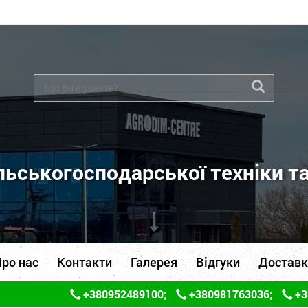
ьськогосподарської техніки т
ро нас
Контакти
Галерея
Відгуки
Доставк
+380952489100
;
+380981763036
;
+3