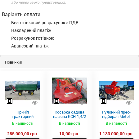
або через свого представника.
Варіанти оплати
Безготівковий розрахунок з ПДВ
Накладений платіж
Розрахунок готівкою
Авансовий платіж
Новинки!
Причіп
Косарка садова
Рулонний прес-
тракторний
навісна КСН-1,4/2
підбирач Metel-
самоскидний
м.
Fach Z 587
В наявності
В наявності
В наявності
Spike 2 ПТС-4
285 000,00 грн.
10,00 грн.
1 133 000,00 грн.