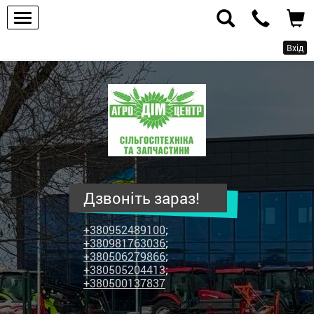
Вхід
ПП
"Агродім-
центр"
-
продаж
сільськогосподарської
техніки
Дзвоніть зараз!
та
запчастин
+380952489100
;
+380981763036
;
+380506279866
;
+380505204413
;
+380500137837