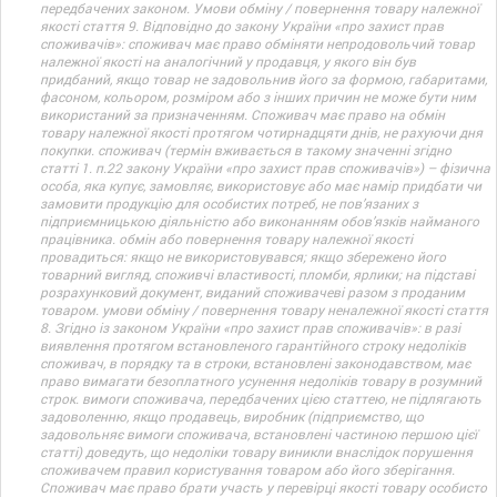
передбачених законом. Умови обміну / повернення товару належної
якості стаття 9. Відповідно до закону України «про захист прав
споживачів»: споживач має право обміняти непродовольчий товар
належної якості на аналогічний у продавця, у якого він був
придбаний, якщо товар не задовольнив його за формою, габаритами,
фасоном, кольором, розміром або з інших причин не може бути ним
використаний за призначенням. Споживач має право на обмін
товару належної якості протягом чотирнадцяти днів, не рахуючи дня
покупки. споживач (термін вживається в такому значенні згідно
статті 1. п.22 закону України «про захист прав споживачів») – фізична
особа, яка купує, замовляє, використовує або має намір придбати чи
замовити продукцію для особистих потреб, не пов’язаних з
підприємницькою діяльністю або виконанням обов’язків найманого
працівника. обмін або повернення товару належної якості
провадиться: якщо не використовувався; якщо збережено його
товарний вигляд, споживчі властивості, пломби, ярлики; на підставі
розрахунковий документ, виданий споживачеві разом з проданим
товаром. умови обміну / повернення товару неналежної якості стаття
8. Згідно із законом України «про захист прав споживачів»: в разі
виявлення протягом встановленого гарантійного строку недоліків
споживач, в порядку та в строки, встановлені законодавством, має
право вимагати безоплатного усунення недоліків товару в розумний
строк. вимоги споживача, передбачених цією статтею, не підлягають
задоволенню, якщо продавець, виробник (підприємство, що
задовольняє вимоги споживача, встановлені частиною першою цієї
статті) доведуть, що недоліки товару виникли внаслідок порушення
споживачем правил користування товаром або його зберігання.
Споживач має право брати участь у перевірці якості товару особисто