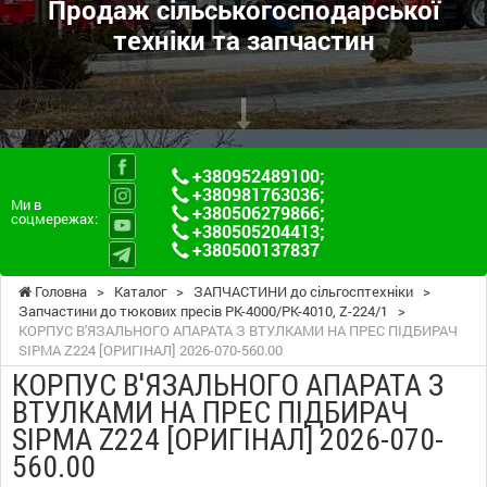
Продаж сільськогосподарської
техніки та запчастин
+380952489100
;
+380981763036
;
Ми в
+380506279866
;
соцмережах:
+380505204413
;
+380500137837
Головна
>
Каталог
>
ЗАПЧАСТИНИ до сільгосптехніки
>
Запчастини до тюкових пресів PK-4000/PK-4010, Z-224/1
>
КОРПУС В'ЯЗАЛЬНОГО АПАРАТА З ВТУЛКАМИ НА ПРЕС ПІДБИРАЧ
SIPMA Z224 [ОРИГІНАЛ] 2026-070-560.00
КОРПУС В'ЯЗАЛЬНОГО АПАРАТА З
ВТУЛКАМИ НА ПРЕС ПІДБИРАЧ
SIPMA Z224 [ОРИГІНАЛ] 2026-070-
560.00