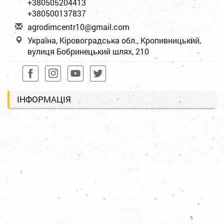
+380505204413
+380500137837
a
gro
dim
cen
tr1
0@g
mai
l.c
om
Україна, Кіровоградська обл., Кропивницький,
вулиця Бобринецький шлях, 210
ІНФОРМАЦІЯ