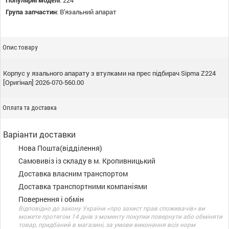
Популярні моделі
:
224
Група запчастин
:
В'язальний апарат
Опис товару
Корпус у язального апарату з втулками на прес підбирач Sipma Z224
[Оригінал] 2026-070-560.00
Оплата та доставка
Варіанти доставки
Нова Пошта(відділення)
Самовивіз із складу в м. Кропивницький
Доставка власним транспортом
Доставка транспортними компаніями
Повернення і обмін
Відповідно до закону України «про захист прав споживачів» ви
можете протягом 14 днів з моменту покупки повернути або обміняти
товар, придбаний в магазині, за умови виконання всіх норм