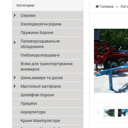
Категории
Головна
>
Кат
Сівалки
Охолоджуюча рідина
Пружинні борони
Паливороздавальне
обладнання
Глибокорозпушувачі
Візки для транспортування
жниварок
Шини,камери та диски
Мастильні матеріали
Шлейфові борони
Прицепи
Акумулятори
Крани Маніпулятори