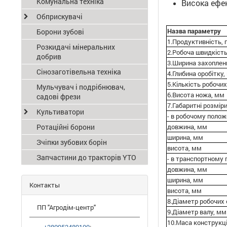
Комунальна техніка
Висока ефек
Обприскувачі
Назва параметру
Борони зубові
1.Продуктивність, г
Розкидачі мінеральних
2.Робоча швидкість
добрив
3.Ширина захоплен
Сінозаготівельна техніка
4.Глибина оробітку
5.Кількість робочих
Мульчувач і подрібнювач,
6.Висота ножа, мм
садові фрези
7.Габаритні розміри
Культиватори
- в робочому полож
Ротаційні борони
довжина, мм
ширина, мм
Зчіпки зубових борін
висота, мм
Запчастини до тракторів YTO
- в транспортному 
довжина, мм
ширина, мм
Контакты
висота, мм
8.Діаметр робочих 
ПП "Агродім-центр"
9.Діаметр валу, мм
10.Маса конструкції