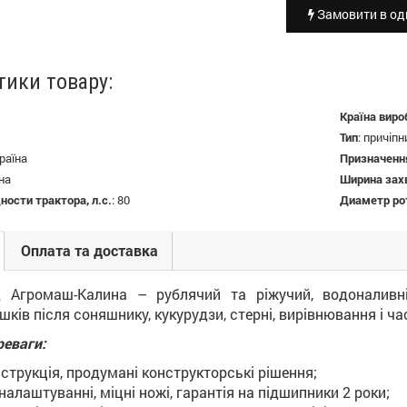
Замовити в оди
тики товару:
Країна виро
Тип
:
причіпн
раїна
Призначенн
на
Ширина зах
ости трактора, л.с.
:
80
Диаметр ро
Оплата та доставка
д Агромаш-Калина – рублячий та ріжучий, водоналивні
ків після соняшнику, кукурудзи, стерні, вирівнювання і ч
реваги:
струкція, продумані конструкторські рішення;
налаштуванні, міцні ножі, гарантія на підшипники 2 роки;