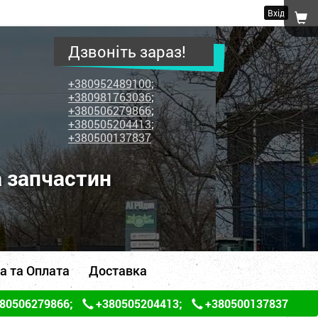
Вхід
Дзвоніть зараз!
+380952489100
;
+380981763036
;
+380506279866
;
+380505204413
;
+380500137837
а запчастин
а та Оплата
Доставка
80506279866
;
+380505204413
;
+380500137837