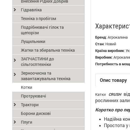
Внесення Рідких Добрив
Гідравліка
Техніка з пробігом
Характерис
Подрібнювачі гілок та
щепорізи
Бренд
:
Агрокалина
Лущильники
Стан
:
Новий
Жатки та збиральна техніка
Країна виробник
:
Ук
Виробник
:
Агрокали
ЗАПЧАСТИНИ до
Потребность в мощн
сільгосптехніки
Зерноочисна та
завантажувальна техніка
Опис товару
Котки
ві
Катки
CRUSH
Протруювачі
рослинних залиш
Трактори
Коротко про пе
Борони дискові
Надійна кон
Плуги
Простота у 