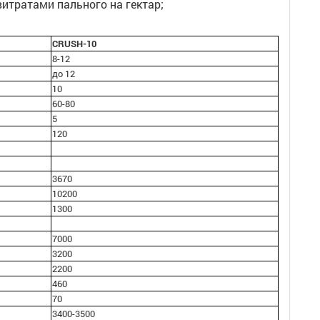
витратами пального на гектар;
CRUSH-10
8-12
до 12
10
60-80
5
120
3670
10200
1300
7000
3200
2200
460
70
3400-3500