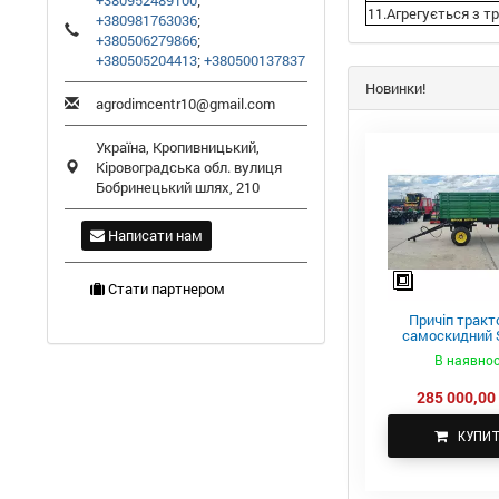
+380952489100
;
11.Агрегується з тр
+380981763036
;
+380506279866
;
+380505204413
;
+380500137837
Новинки!
agrodimcentr10@gmail.com
Україна,
Кропивницький
,
Кіровоградська обл.
вулиця
Бобринецький шлях, 210
Написати нам
Стати партнером
Причіп тракт
самоскидний S
ПТС-4
В наявнос
285 000,00 
КУПИ