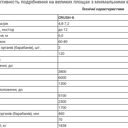
тивність подрібнення на великих площах з мінімальними 
Технічні характеристики
CRUSH-6
а/рік
4,8-7,2
, км/год
до 12
ня, м
6,0
, мм
60-80
 органів (барабанів), шт.
3
120
:
енні, до
3800
6000
1300
положенні, до
5100
2300
1700
органів (барабанів), мм
460
70
, кг
1838