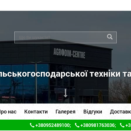
ьськогосподарської техніки т
ро нас
Контакти
Галерея
Відгуки
Доставк
+380952489100
;
+380981763036
;
+3