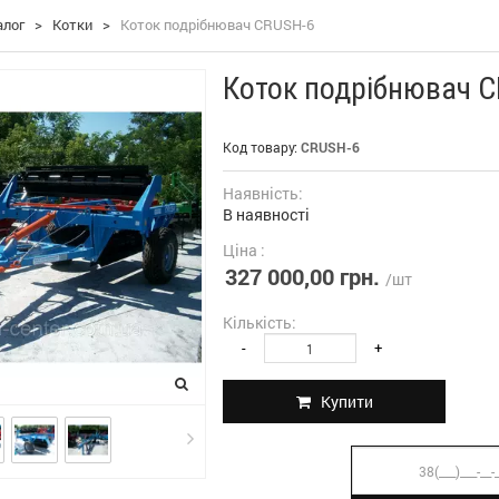
алог
>
Котки
>
Коток подрібнювач CRUSH-6
Коток подрібнювач 
Код товару:
CRUSH-6
Наявність:
В наявності
Ціна :
327 000,00 грн.
/шт
Кількість:
-
+
Купити