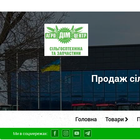
ПП
"Агродім-
центр"
-
продаж
сільськогосподарської
Продаж сіл
техніки
та
запчастин
Головна
Товари
П
Ми в соцмережах: