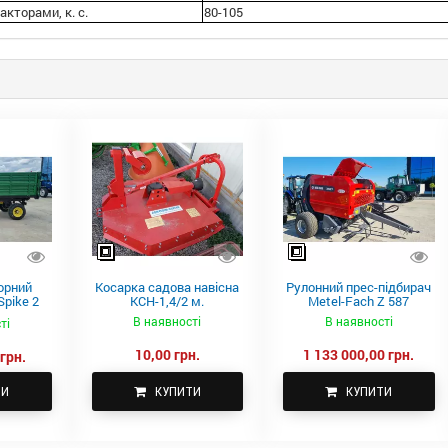
акторами, к. с.
80-105
орний
Косарка садова навісна
Рулонний прес-підбирач
pike 2
КСН-1,4/2 м.
Metel-Fach Z 587
В наявності
В наявності
ті
10,00 грн.
1 133 000,00 грн.
грн.
ТИ
КУПИТИ
КУПИТИ