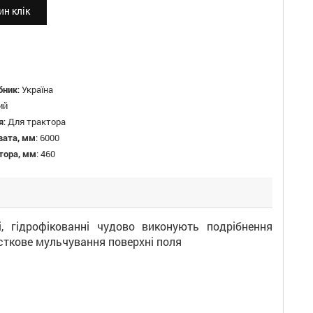
н клік
бник
:
Україна
ий
я
:
Для трактора
вата, мм
:
6000
тора, мм
:
460
, гідрофікованні чудово виконують подрібнення
асткове мульчування поверхні поля