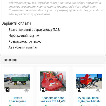
статті) доведуть, що недоліки товару виникли внаслідок порушення
споживачем правил користування товаром або його зберігання.
Споживач має право брати участь у перевірці якості товару особисто
або через свого представника.
Варіанти оплати
Безготівковий розрахунок з ПДВ
Накладений платіж
Розрахунок готівкою
Авансовий платіж
Новинки!
Причіп
Косарка садова
Рулонний прес-
тракторний
навісна КСН-1,4/2
підбирач Metel-
самоскидний
м.
Fach Z 587