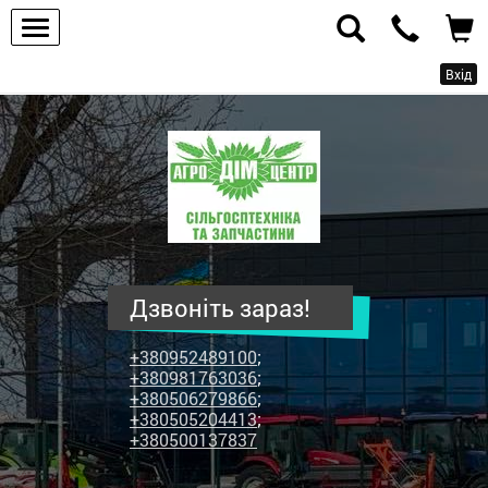
Вхід
ПП
"Агродім-
центр"
-
продаж
сільськогосподарської
техніки
Дзвоніть зараз!
та
запчастин
+380952489100
;
+380981763036
;
+380506279866
;
+380505204413
;
+380500137837