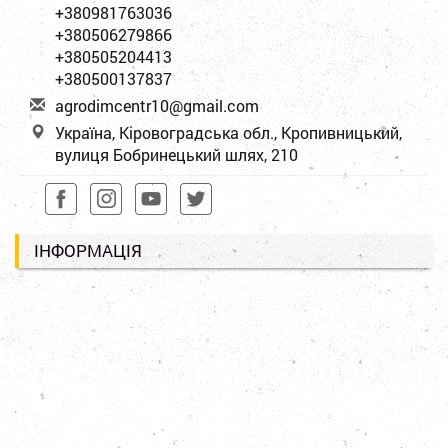
+380981763036
+380506279866
+380505204413
+380500137837
a
gro
dim
cen
tr1
0@g
mai
l.c
om
Україна, Кіровоградська обл., Кропивницький,
вулиця Бобринецький шлях, 210
ІНФОРМАЦІЯ