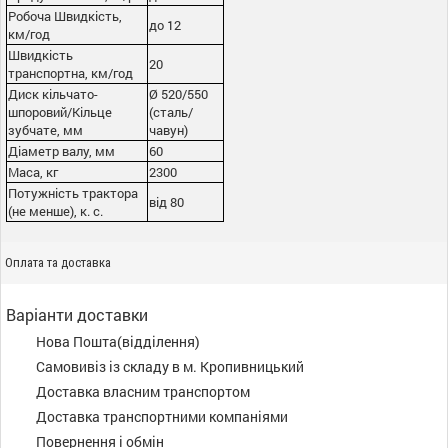
Робоча Швидкість,
до 12
км/год
Швидкість
20
транспортна, км/год
Диск кільчато-
Ø 520/550
шпоровий/Кільце
(сталь/
зубчате, мм
чавун)
Діаметр валу, мм
60
Маса, кг
2300
Потужність трактора
від 80
(не менше), к. с.
Оплата та доставка
Варіанти доставки
Нова Пошта(відділення)
Самовивіз із складу в м. Кропивницький
Доставка власним транспортом
Доставка транспортними компаніями
Повернення і обмін