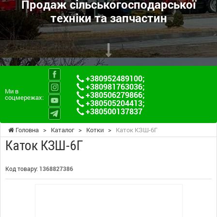
Продаж сільськогосподарської
техніки та запчастин
+380952489100
;
+380981763036
;
Ми в
+380506279866
;
соцмережах:
+380505204413
;
+380500137837
Головна
>
Каталог
>
Котки
>
Каток КЗШ-6Г
Каток КЗШ-6Г
Код товару:
1368827386