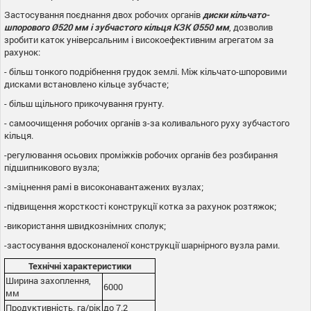
Застосування поєднання двох робочих органів
диски кільчато-
шпорового Ø520 мм і зубчастого кільця КЗК Ø550 мм
, дозволив
зробити каток універсальним і високоефективним агрегатом за
рахунок:
- більш тонкого подрібнення грудок землі. Між кільчато-шпоровими
дисками встановлено кільце зубчасте;
- більш щільного прикочування грунту.
- самоочищення робочих органів з-за коливального руху зубчастого
кільця.
-регулювання осьових проміжків робочих органів без розбирання
підшипникового вузла;
-зміцнення рамі в високонавантажених вузлах;
-підвищення жорсткості конструкції котка за рахунок розтяжок;
-використання швидкознімних сполук;
-застосування вдосконаленої конструкції шарнірного вузла рами.
Технічні характеристики
Ширина захоплення,
6000
мм
Продуктивність, га/рік
до 7.2