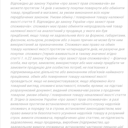
Відповідно до закону України «про захист прав споживачів» ви
можете протягом 14 днів з моменту покупки повернути або обміняти
товар, придбаний в магазині, за умови виконання всіх норм
передбачених законом. Умови обміну / повернення товару належної
якості стаття 9. Відповідно до закону України «про захист прав
споживачів»: споживач має право обміняти непродовольчий товар
належної якості на аналогічний у продавця, у якого він був
придбаний, якщо товар не задовольнив його за формою, габаритами,
фасоном, кольором, розміром або з інших причин не може бути ним
використаний за призначенням. Споживач має право на обмін
товару належної якості протягом чотирнадцяти днів, не рахуючи дня
покупки. споживач (термін вживається в такому значенні згідно
статті 1. п.22 закону України «про захист прав споживачів») – фізична
особа, яка купує, замовляє, використовує або має намір придбати чи
замовити продукцію для особистих потреб, не пов’язаних з
підприємницькою діяльністю або виконанням обов’язків найманого
працівника. обмін або повернення товару належної якості
провадиться: якщо не використовувався; якщо збережено його
товарний вигляд, споживчі властивості, пломби, ярлики; на підставі
розрахунковий документ, виданий споживачеві разом з проданим
товаром. умови обміну / повернення товару неналежної якості стаття
8. Згідно із законом України «про захист прав споживачів»: в разі
виявлення протягом встановленого гарантійного строку недоліків
споживач, в порядку та в строки, встановлені законодавством, має
право вимагати безоплатного усунення недоліків товару в розумний
строк. вимоги споживача, передбачених цією статтею, не підлягають
задоволенню, якщо продавець, виробник (підприємство, що
задовольняє вимоги споживача, встановлені частиною першою цієї