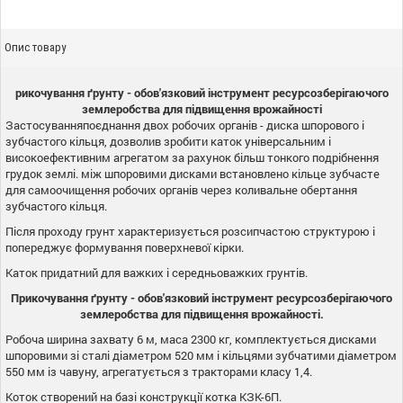
Опис товару
рикочування ґрунту - обов'язковий інструмент ресурсозберігаючого
землеробства для підвищення врожайності
Застосуванняпоєднання двох робочих органів - диска шпорового і
зубчастого кільця, дозволив зробити каток універсальним і
високоефективним агрегатом за рахунок більш тонкого подрібнення
грудок землі. між шпоровими дисками встановлено кільце зубчасте
для самоочищення робочих органів через коливальне обертання
зубчастого кільця.
Після проходу грунт характеризується розсипчастою структурою і
попереджує формування поверхневої кірки.
Каток придатний для важких і середньоважких грунтів.
Прикочування ґрунту - обов'язковий інструмент ресурсозберігаючого
землеробства для підвищення врожайності.
Робоча ширина захвату 6 м, маса 2300 кг, комплектується дисками
шпоровими зі сталі діаметром 520 мм і кільцями зубчатими діаметром
550 мм із чавуну, агрегатується з тракторами класу 1,4.
Коток створений на базі конструкції котка КЗК-6П.