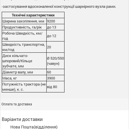
-застосування вдосконаленої конструкції шарнірного вузла рами.
Технічні характеристики
Ширина захоплення, мм
9200
Продуктивність, га/рік
до 13
Робоча Швидкість, км/
до 12
год
Швидкість транспортна,
20
км/год
Диск кільчато-
Ø 520/550
шпоровий/Кільце
(чавун)
зубчате, мм
Діаметр валу, мм
60
Маса, кг
3900
Потужність трактора (не
від 80
менше), к. с.
Оплата та доставка
Варіанти доставки
Нова Пошта(відділення)