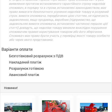
виявлення протягом встановленого гарантійного строку недоліків
споживач, в порядку та в строки, встановлені законодавством, має
право вимагати безоплатного усунення недоліків товару в розумний
строк. вимоги споживача, передбачених цією статтею, не підлягають
задоволенню, якщо продавець, виробник (підприємство, що
задовольняє вимоги споживача, встановлені частиною першою цієї
статті) доведуть, що недоліки товару виникли внаслідок порушення
споживачем правил користування товаром або його зберігання.
Споживач має право брати участь у перевірці якості товару особисто
або через свого представника.
Варіанти оплати
Безготівковий розрахунок з ПДВ
Накладений платіж
Розрахунок готівкою
Авансовий платіж
Новинки!