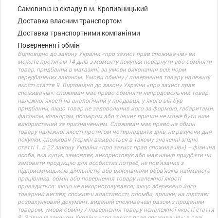
Самовивіз із складу в м. Кропивницький
Доставка власним транспортом
Доставка транспортними компаніями
Повернення і обмін
Відповідно до закону України «про захист прав споживачів» ви
можете протягом 14 днів з моменту покупки повернути або обміняти
товар, придбаний в магазині, за умови виконання всіх норм
передбачених законом. Умови обміну / повернення товару належної
якості стаття 9. Відповідно до закону України «про захист прав
споживачів»: споживач має право обміняти непродовольчий товар
належної якості на аналогічний у продавця, у якого він був
придбаний, якщо товар не задовольнив його за формою, габаритами,
фасоном, кольором, розміром або з інших причин не може бути ним
використаний за призначенням. Споживач має право на обмін
товару належної якості протягом чотирнадцяти днів, не рахуючи дня
покупки. споживач (термін вживається в такому значенні згідно
статті 1. п.22 закону України «про захист прав споживачів») – фізична
особа, яка купує, замовляє, використовує або має намір придбати чи
замовити продукцію для особистих потреб, не пов’язаних з
підприємницькою діяльністю або виконанням обов’язків найманого
працівника. обмін або повернення товару належної якості
провадиться: якщо не використовувався; якщо збережено його
товарний вигляд, споживчі властивості, пломби, ярлики; на підставі
розрахунковий документ, виданий споживачеві разом з проданим
товаром. умови обміну / повернення товару неналежної якості стаття
8. Згідно із законом України «про захист прав споживачів»: в разі