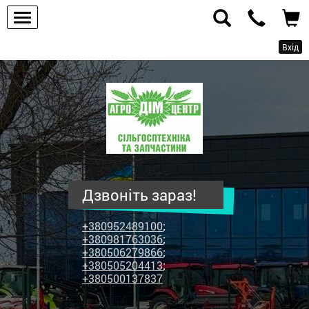
Вхід
ПП
"Агродім-
центр"
-
продаж
сільськогосподарської
техніки
Дзвоніть зараз!
та
запчастин
+380952489100
;
+380981763036
;
+380506279866
;
+380505204413
;
+380500137837