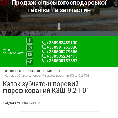
Продаж сільськогосподарської
техніки та запчастин
+380952489100
;
+380981763036
;
Ми в
+380506279866
;
соцмережах:
+380505204413
;
+380500137837
Головна
>
Каталог
>
Котки
>
Каток зубчато-шпоровий гідрофікований КЗШ-9,2 Г-01
Каток зубчато-шпоровий
гідрофікований КЗШ-9,2 Г-01
Код товару:
1368828917