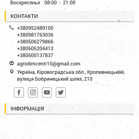
Воскресенье
08:00 - 21:00
КОНТАКТИ
+380952489100
+380981763036
+380506279866
+380505204413
+380500137837
a
gro
dim
cen
tr1
0@g
mai
l.c
om
Україна, Кіровоградська обл., Кропивницький,
вулиця Бобринецький шлях, 210
ІНФОРМАЦІЯ