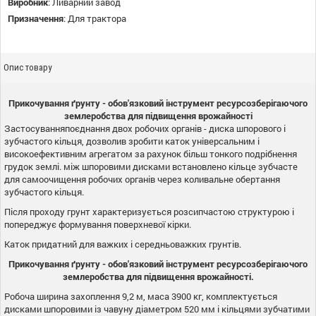
Виробник
:
Ливарний завод
Призначення
:
Для трактора
Опис товару
Прикочування ґрунту - обов'язковий інструмент ресурсозберігаючого
землеробства для підвищення врожайності
Застосуванняпоєднання двох робочих органів - диска шпорового і
зубчастого кільця, дозволив зробити каток універсальним і
високоефективним агрегатом за рахунок більш тонкого подрібнення
грудок землі. між шпоровими дисками встановлено кільце зубчасте
для самоочищення робочих органів через коливальне обертання
зубчастого кільця.
Після проходу грунт характеризується розсипчастою структурою і
попереджує формування поверхневої кірки.
Каток придатний для важких і середньоважких грунтів.
Прикочування ґрунту - обов'язковий інструмент ресурсозберігаючого
землеробства для підвищення врожайності.
Робоча ширина захоплення 9,2 м, маса 3900 кг, комплектується
дисками шпоровими із чавуну діаметром 520 мм і кільцями зубчатими