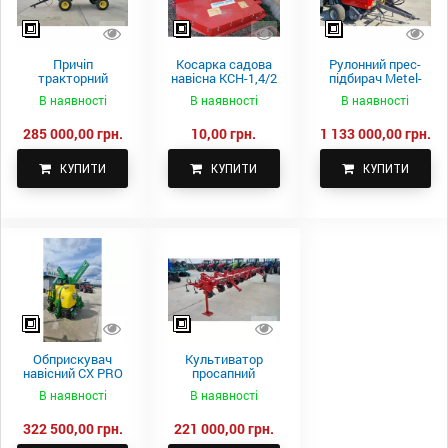
Причіп
Косарка садова
Рулонний прес-
тракторний
навісна КСН-1,4/2
підбирач Metel-
самоскидний
м.
Fach Z 587
В наявності
В наявності
В наявності
Spike 2 ПТС-4
285 000,00 грн.
10,00 грн.
1 133 000,00 грн.
КУПИТИ
КУПИТИ
КУПИТИ
Обприскувач
Культиватор
навісний CX PRO
просапний
1000-15
КПН-5,6-05
В наявності
В наявності
322 500,00 грн.
221 000,00 грн.