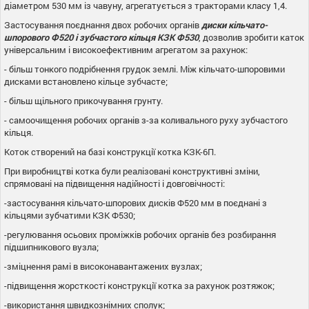
діаметром 530 мм із чавуну, агрегатується з тракторами класу 1,4.
Застосування поєднання двох робочих органів
диски кільчато-
шпорового Ф520 і зубчастого кільця КЗК Ф530
, дозволив зробити каток
універсальним і високоефективним агрегатом за рахунок:
- більш тонкого подрібнення грудок землі. Між кільчато-шпоровими
дисками встановлено кільце зубчасте;
- більш щільного прикочування грунту.
- самоочищення робочих органів з-за коливального руху зубчастого
кільця.
Коток створений на базі конструкції котка КЗК-6П.
При виробництві котка були реалізовані конструктивні зміни,
спрямовані на підвищення надійності і довговічності:
-застосування кільчато-шпорових дисків Ф520 мм в поєднані з
кільцями зубчатими КЗК Ф530;
-регулювання осьових проміжків робочих органів без розбирання
підшипникового вузла;
-зміцнення рамі в високонавантажених вузлах;
-підвищення жорсткості конструкції котка за рахунок розтяжок;
-використання швидкознімних сполук;