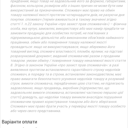
придбаний, якщо товар не задовольнив його за формою, габаритами,
фасоном, кольором, розміром або з інших причин не може бути ним
використаний за призначенням. Споживач має право на обмін
товару належної якості протягом чотирнадцяти днів, не рахуючи дня
покупки. споживач (термін вживається в такому значенні згідно
статті 1. п.22 закону України «про захист прав споживачів») – фізична
особа, яка купує, замовляє, використовує або має намір придбати чи
замовити продукцію для особистих потреб, не пов’язаних з
підприємницькою діяльністю або виконанням обов’язків найманого
працівника. обмін або повернення товару належної якості
провадиться: якщо не використовувався; якщо збережено його
товарний вигляд, споживчі властивості, пломби, ярлики; на підставі
розрахунковий документ, виданий споживачеві разом з проданим
товаром. умови обміну / повернення товару неналежної якості стаття
8. Згідно із законом України «про захист прав споживачів»: в разі
виявлення протягом встановленого гарантійного строку недоліків
споживач, в порядку та в строки, встановлені законодавством, має
право вимагати безоплатного усунення недоліків товару в розумний
строк. вимоги споживача, передбачених цією статтею, не підлягають
задоволенню, якщо продавець, виробник (підприємство, що
задовольняє вимоги споживача, встановлені частиною першою цієї
статті) доведуть, що недоліки товару виникли внаслідок порушення
споживачем правил користування товаром або його зберігання.
Споживач має право брати участь у перевірці якості товару особисто
або через свого представника.
Варіанти оплати