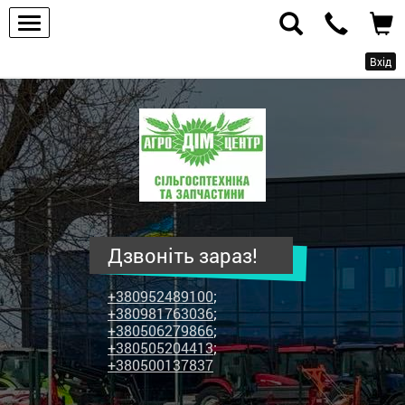
Вхід
ПП
"Агродім-
центр"
-
продаж
сільськогосподарської
техніки
Дзвоніть зараз!
та
запчастин
+380952489100
;
+380981763036
;
+380506279866
;
+380505204413
;
+380500137837