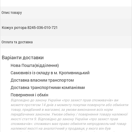
Опис товару
Кожух ротора 8245-036-010-721
Оплата та доставка
Варіанти доставки
Нова Пошта(відділення)
Самовивіз із складу в м. Кропивницький
Доставка власним транспортом
Доставка транспортними компаніями
Повернення і обмін
Відповідно до закону України «про захист прав споживачів» ви
можете протягом 14 днів з моменту покупки повернути або обміняти
товар, придбаний в магазині, за умови виконання всіх норм
передбачених законом. Умови обміну / повернення товару належної
якості стаття 9. Відповідно до закону України «про захист прав
споживачів»: споживач має право обміняти непродовольчий товар
належної якості на аналогічний у продавця, у якого він був