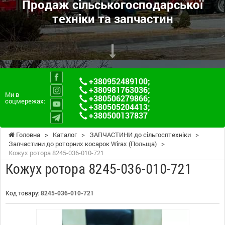
Продаж сільськогосподарської
техніки та запчастин
+380952489100
;
+380981763036
;
Ми в
+380506279866
;
соцмережах:
+380505204413
;
+380500137837
Головна
>
Каталог
>
ЗАПЧАСТИНИ до сільгосптехніки
>
Запчастини до роторних косарок Wirax (Польща)
>
Кожух ротора 8245-036-010-721
Кожух ротора 8245-036-010-721
Код товару:
8245-036-010-721