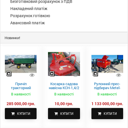
Безготівковий розрахунок з ПДВ
Накладений платіж
Розрахунок готівкою
Авансовий платіж
Новинки!
Причіп
Косарка садова
Рулонний прес-
тракторний
навісна КСН-1,4/2
підбирач Metel-
самоскидний
м.
Fach Z 587
В наявності
В наявності
В наявності
Spike 2 ПТС-4
285 000,00 грн.
10,00 грн.
1 133 000,00 грн.
КУПИТИ
КУПИТИ
КУПИТИ