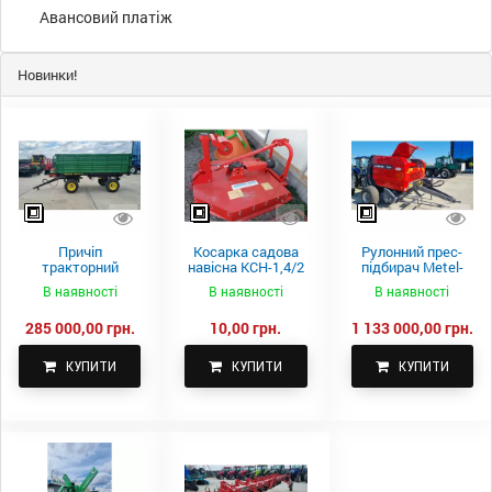
Авансовий платіж
Новинки!
Причіп
Косарка садова
Рулонний прес-
тракторний
навісна КСН-1,4/2
підбирач Metel-
самоскидний
м.
Fach Z 587
В наявності
В наявності
В наявності
Spike 2 ПТС-4
285 000,00 грн.
10,00 грн.
1 133 000,00 грн.
КУПИТИ
КУПИТИ
КУПИТИ