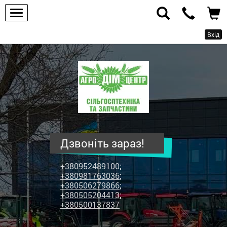
Вхід
ПП
"Агродім-
центр"
-
продаж
сільськогосподарської
техніки
Дзвоніть зараз!
та
запчастин
+380952489100
;
+380981763036
;
+380506279866
;
+380505204413
;
+380500137837