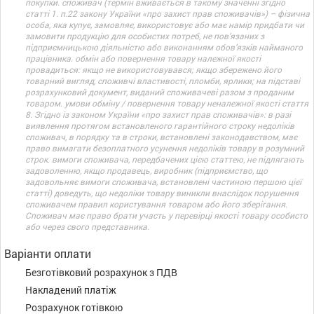
покупки. споживач (термін вживається в такому значенні згідно
статті 1. п.22 закону України «про захист прав споживачів») – фізична
особа, яка купує, замовляє, використовує або має намір придбати чи
замовити продукцію для особистих потреб, не пов’язаних з
підприємницькою діяльністю або виконанням обов’язків найманого
працівника. обмін або повернення товару належної якості
провадиться: якщо не використовувався; якщо збережено його
товарний вигляд, споживчі властивості, пломби, ярлики; на підставі
розрахунковий документ, виданий споживачеві разом з проданим
товаром. умови обміну / повернення товару неналежної якості стаття
8. Згідно із законом України «про захист прав споживачів»: в разі
виявлення протягом встановленого гарантійного строку недоліків
споживач, в порядку та в строки, встановлені законодавством, має
право вимагати безоплатного усунення недоліків товару в розумний
строк. вимоги споживача, передбачених цією статтею, не підлягають
задоволенню, якщо продавець, виробник (підприємство, що
задовольняє вимоги споживача, встановлені частиною першою цієї
статті) доведуть, що недоліки товару виникли внаслідок порушення
споживачем правил користування товаром або його зберігання.
Споживач має право брати участь у перевірці якості товару особисто
або через свого представника.
Варіанти оплати
Безготівковий розрахунок з ПДВ
Накладений платіж
Розрахунок готівкою