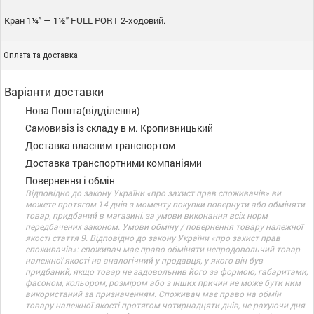
Кран 1¼" — 1½" FULL PORT 2-ходовий.
Оплата та доставка
Варіанти доставки
Нова Пошта(відділення)
Самовивіз із складу в м. Кропивницький
Доставка власним транспортом
Доставка транспортними компаніями
Повернення і обмін
Відповідно до закону України «про захист прав споживачів» ви
можете протягом 14 днів з моменту покупки повернути або обміняти
товар, придбаний в магазині, за умови виконання всіх норм
передбачених законом. Умови обміну / повернення товару належної
якості стаття 9. Відповідно до закону України «про захист прав
споживачів»: споживач має право обміняти непродовольчий товар
належної якості на аналогічний у продавця, у якого він був
придбаний, якщо товар не задовольнив його за формою, габаритами,
фасоном, кольором, розміром або з інших причин не може бути ним
використаний за призначенням. Споживач має право на обмін
товару належної якості протягом чотирнадцяти днів, не рахуючи дня