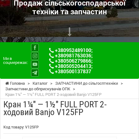
Продаж сільськогосподарської
техніки та запчастин
+380952489100
;
+380981763036
;
Ми в
+380506279866
;
соцмережах:
+380505204413
;
+380500137837
Головна
>
Каталог
>
ЗАПЧАСТИНИ до сільгосптехніки
>
Запчастини до обприскувачів ОПК
>
Кран 1¼" — 1½" FULL PORT 2-ходовий Banjo V125FP
Кран 1¼" — 1½" FULL PORT 2-
ходовий Banjo V125FP
Код товару:
V125FP