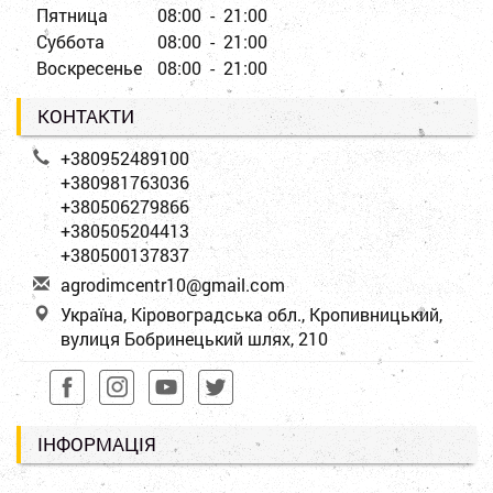
Пятница
08:00 - 21:00
Суббота
08:00 - 21:00
Воскресенье
08:00 - 21:00
КОНТАКТИ
+380952489100
+380981763036
+380506279866
+380505204413
+380500137837
a
gro
dim
cen
tr1
0@g
mai
l.c
om
Україна, Кіровоградська обл., Кропивницький,
вулиця Бобринецький шлях, 210
ІНФОРМАЦІЯ