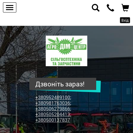
Вхід
ПП
"Агродім-
центр"
-
продаж
сільськогосподарської
техніки
Дзвоніть зараз!
та
запчастин
+380952489100
;
+380981763036
;
+380506279866
;
+380505204413
;
+380500137837