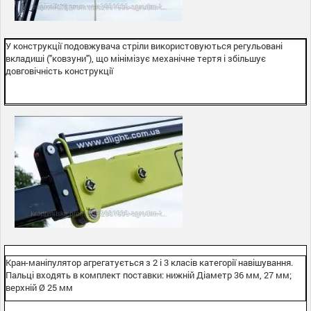
У конструкції подовжувача стріли використовуються регульовані
вкладиші ("ковзуни"), що мінімізує механічне тертя і збільшує
довговічність конструкції
Кран-маніпулятор агрегатується з 2 і 3 класів категорії навішування.
Пальці входять в комплект поставки: нижній Діаметр 36 мм, 27 мм;
верхній Ø 25 мм