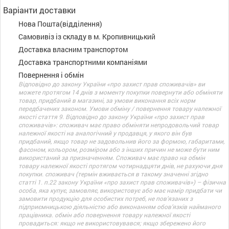
Варіанти доставки
Нова Пошта(відділення)
Самовивіз із складу в м. Кропивницький
Доставка власним транспортом
Доставка транспортними компаніями
Повернення і обмін
Відповідно до закону України «про захист прав споживачів» ви
можете протягом 14 днів з моменту покупки повернути або обміняти
товар, придбаний в магазині, за умови виконання всіх норм
передбачених законом. Умови обміну / повернення товару належної
якості стаття 9. Відповідно до закону України «про захист прав
споживачів»: споживач має право обміняти непродовольчий товар
належної якості на аналогічний у продавця, у якого він був
придбаний, якщо товар не задовольнив його за формою, габаритами,
фасоном, кольором, розміром або з інших причин не може бути ним
використаний за призначенням. Споживач має право на обмін
товару належної якості протягом чотирнадцяти днів, не рахуючи дня
покупки. споживач (термін вживається в такому значенні згідно
статті 1. п.22 закону України «про захист прав споживачів») – фізична
особа, яка купує, замовляє, використовує або має намір придбати чи
замовити продукцію для особистих потреб, не пов’язаних з
підприємницькою діяльністю або виконанням обов’язків найманого
працівника. обмін або повернення товару належної якості
провадиться: якщо не використовувався; якщо збережено його