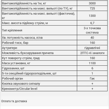
Вантажопідйомність на 1м, кг
3000
Вантажопідйомність на макс. вильоті (по ТУ), кг
725
Вантажопідйомність на макс. вильоті (фактична),
1300
кг
Макс. висота підйому стріли, м
6,7
3-х точкова
Тип кріплення
система
Хв. потужність насоса, л/хв
40
Робочий тиск, бар
160
Аутригери
гідравлічні
Можливість буксирування причепа
2ПТС-4 і аналоги
Кут повороту стріли, град
160
Маса установки, кг
1100
Гідрозамки, шт
6
5-ти секційний гідророзподільник, шт
1
Робочий орган
Гак
Кнопка звукового сигналу
+
Кренометр/Circular level
+
Оплата та доставка