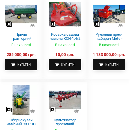
Причіп
Косарка садова
Рулонний прес-
тракторний
навісна КСН-1,4/2
підбирач Metel-
самоскидний
м.
Fach Z 587
В наявності
В наявності
В наявності
Spike 2 ПТС-4
285 000,00 грн.
10,00 грн.
1 133 000,00 грн.
КУПИТИ
КУПИТИ
КУПИТИ
Обприскувач
Культиватор
навісний CX PRO
просапний
1000-15
КПН-5,6-05