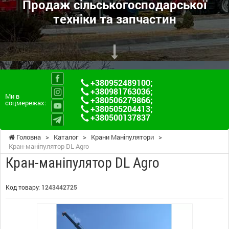
Продаж сільськогосподарської
техніки та запчастин
+380952489100
;
+380981763036
;
Ми в
+380506279866
;
соцмережах:
+380505204413
;
+380500137837
Головна
>
Каталог
>
Крани Маніпулятори
>
Кран-маніпулятор DL Agro
Кран-маніпулятор DL Agro
Код товару:
1243442725