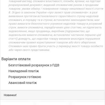
товарний вигляд, споживчі властивості, пломби, ярлики; на підставі
розрахунковий документ, виданий споживачеві разом з проданим
товаром. умови обміну / повернення товару неналежної якості стаття
8. Згідно із законом України «про захист прав споживачів»: в разі
виявлення протягом встановленого гарантійного строку недоліків
споживач, в порядку та в строки, встановлені законодавством, має
право вимагати безоплатного усунення недоліків товару в розумний
строк. вимоги споживача, передбачених цією статтею, не підлягають
задоволенню, якщо продавець, виробник (підприємство, що
задовольняє вимоги споживача, встановлені частиною першою цієї
статті) доведуть, що недоліки товару виникли внаслідок порушення
споживачем правил користування товаром або його зберігання.
Споживач має право брати участь у перевірці якості товару особисто
або через свого представника.
Варіанти оплати
Безготівковий розрахунок з ПДВ
Накладений платіж
Розрахунок готівкою
Авансовий платіж
Новинки!