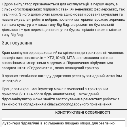
Гідроманіпулятор призначається для експлуатації, в першу чергу, в
сільськогосподарських підприємствах: як невеликих фермерських, так
і великих. З його допомогою можна здійснювати розвантажувальні та
навантажувальні роботи добрив, посівних матеріалів, врожаю зернових
та інших культур в мішках типу Big Bag, а в ремонтно-будівельній
діяльності – для переміщення сипучих будматеріалів також в мішках
типу Big Bag.
Застосування
Кран-маніпулятор розрахований на кріплення до тракторів вітчизняних
заводів-виготовлювачів – ХТЗ, ЮМЗ, МТЗ, але можлива зчіпка з
аналогічними імпортними моделями. Підключення відбувається
завдяки штатної гідросистемі, якою оснащений трактор.
В органах технічного нагляду додатково реєструвати даний механізм
не потрібно.
Працювати кран-маніпулятор може в зчепленні з тракторним
причепом (2ПТС-4 або ж будь аналогічним). Також даний
гідроманіпулятор може знайти застосування в ремонтних роботах з
технікою та обладнанням сільськогосподарського призначення.
КОНСТРУКТИВНІ ОСОБЛИВОСТІ
Аутригери гідравлічні із збільшеною площею опори, для безпечної