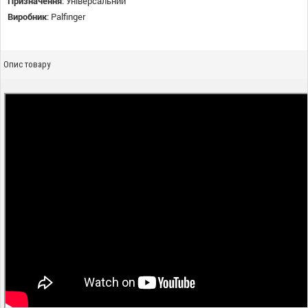
Призначення
:
Універсальний
Виробник
:
Palfinger
Опис товару