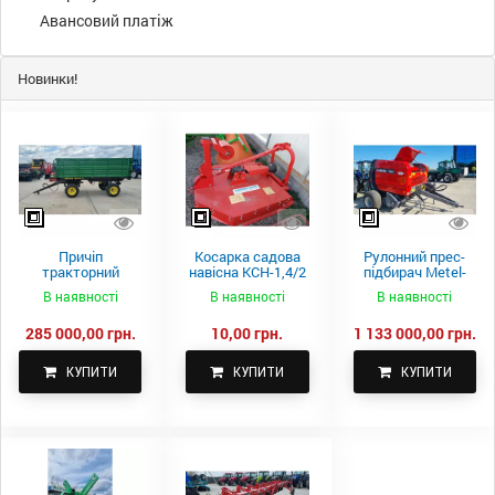
Авансовий платіж
Новинки!
Причіп
Косарка садова
Рулонний прес-
тракторний
навісна КСН-1,4/2
підбирач Metel-
самоскидний
м.
Fach Z 587
В наявності
В наявності
В наявності
Spike 2 ПТС-4
285 000,00 грн.
10,00 грн.
1 133 000,00 грн.
КУПИТИ
КУПИТИ
КУПИТИ