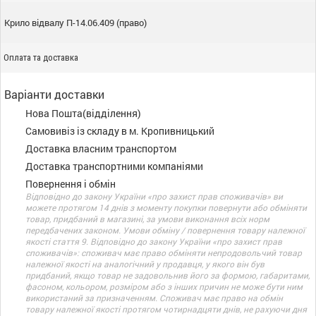
Крило відвалу П-14.06.409 (право)
Оплата та доставка
Варіанти доставки
Нова Пошта(відділення)
Самовивіз із складу в м. Кропивницький
Доставка власним транспортом
Доставка транспортними компаніями
Повернення і обмін
Відповідно до закону України «про захист прав споживачів» ви
можете протягом 14 днів з моменту покупки повернути або обміняти
товар, придбаний в магазині, за умови виконання всіх норм
передбачених законом. Умови обміну / повернення товару належної
якості стаття 9. Відповідно до закону України «про захист прав
споживачів»: споживач має право обміняти непродовольчий товар
належної якості на аналогічний у продавця, у якого він був
придбаний, якщо товар не задовольнив його за формою, габаритами,
фасоном, кольором, розміром або з інших причин не може бути ним
використаний за призначенням. Споживач має право на обмін
товару належної якості протягом чотирнадцяти днів, не рахуючи дня