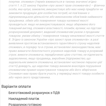
покупки. споживач (термін вживається в такому значенні згідно
статті 1. п.22 закону України «про захист прав споживачів») – фізична
особа, яка купує, замовляє, використовує або має намір придбати чи
замовити продукцію для особистих потреб, не пов’язаних з
підприємницькою діяльністю або виконанням обов’язків найманого
працівника. обмін або повернення товару належної якості
провадиться: якщо не використовувався; якщо збережено його
товарний вигляд, споживчі властивості, пломби, ярлики; на підставі
розрахунковий документ, виданий споживачеві разом з проданим
товаром. умови обміну / повернення товару неналежної якості стаття
8. Згідно із законом України «про захист прав споживачів»: в разі
виявлення протягом встановленого гарантійного строку недоліків
споживач, в порядку та в строки, встановлені законодавством, має
право вимагати безоплатного усунення недоліків товару в розумний
строк. вимоги споживача, передбачених цією статтею, не підлягають
задоволенню, якщо продавець, виробник (підприємство, що
задовольняє вимоги споживача, встановлені частиною першою цієї
статті) доведуть, що недоліки товару виникли внаслідок порушення
споживачем правил користування товаром або його зберігання.
Споживач має право брати участь у перевірці якості товару особисто
або через свого представника.
Варіанти оплати
Безготівковий розрахунок з ПДВ
Накладений платіж
Розрахунок готівкою