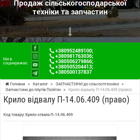
Продаж сільськогосподарської
техніки та запчастин
+380952489100
;
+380981763036
;
Ми в
+380506279866
;
соцмережах:
+380505204413
;
+380500137837
Головна
>
Каталог
>
ЗАПЧАСТИНИ до сільгосптехніки
>
Запчастини до плугів Полігон
>
Крило відвалу П-14.06.409 (право)
Крило відвалу П-14.06.409 (право)
Код товару:
Крило отвала П-14.06.409