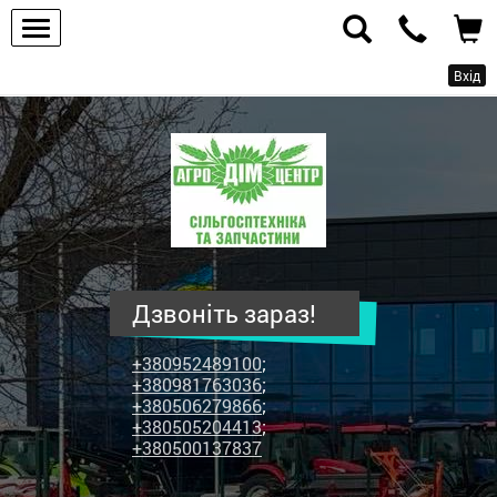
Вхід
ПП
"Агродім-
центр"
-
продаж
сільськогосподарської
техніки
Дзвоніть зараз!
та
запчастин
+380952489100
;
+380981763036
;
+380506279866
;
+380505204413
;
+380500137837