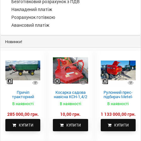
Безготівковий розрахунок з ПДВ
Накладений платіж
Розрахунок готівкою
Авансовий платіж
Новинки!
Причіп
Косарка садова
Рулонний прес-
тракторний
навісна КСН-1,4/2
підбирач Metel-
самоскидний
м.
Fach Z 587
В наявності
В наявності
В наявності
Spike 2 ПТС-4
285 000,00 грн.
10,00 грн.
1 133 000,00 грн.
КУПИТИ
КУПИТИ
КУПИТИ