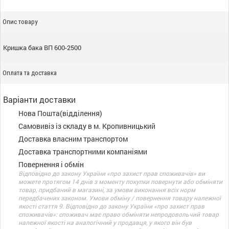
Опис товару
Кришка бака ВП 600-2500
Оплата та доставка
Варіанти доставки
Нова Пошта(відділення)
Самовивіз із складу в м. Кропивницький
Доставка власним транспортом
Доставка транспортними компаніями
Повернення і обмін
Відповідно до закону України «про захист прав споживачів» ви
можете протягом 14 днів з моменту покупки повернути або обміняти
товар, придбаний в магазині, за умови виконання всіх норм
передбачених законом. Умови обміну / повернення товару належної
якості стаття 9. Відповідно до закону України «про захист прав
споживачів»: споживач має право обміняти непродовольчий товар
належної якості на аналогічний у продавця, у якого він був