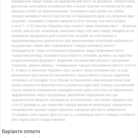
придбаний, якщо товар не задовольнив його за формою, габаритами,
фасоном, кольором, розміром або з інших причин не може бути ним
використаний за призначенням. Споживач має право на обмін
товару належної якості протягом чотирнадцяти днів, не рахуючи дня
покупки. споживач (термін вживається в такому значенні згідно
статті 1. п.22 закону України «про захист прав споживачів») – фізична
особа, яка купує, замовляє, використовує або має намір придбати чи
замовити продукцію для особистих потреб, не пов’язаних з
підприємницькою діяльністю або виконанням обов’язків найманого
працівника. обмін або повернення товару належної якості
провадиться: якщо не використовувався; якщо збережено його
товарний вигляд, споживчі властивості, пломби, ярлики; на підставі
розрахунковий документ, виданий споживачеві разом з проданим
товаром. умови обміну / повернення товару неналежної якості стаття
8. Згідно із законом України «про захист прав споживачів»: в разі
виявлення протягом встановленого гарантійного строку недоліків
споживач, в порядку та в строки, встановлені законодавством, має
право вимагати безоплатного усунення недоліків товару в розумний
строк. вимоги споживача, передбачених цією статтею, не підлягають
задоволенню, якщо продавець, виробник (підприємство, що
задовольняє вимоги споживача, встановлені частиною першою цієї
статті) доведуть, що недоліки товару виникли внаслідок порушення
споживачем правил користування товаром або його зберігання.
Споживач має право брати участь у перевірці якості товару особисто
або через свого представника.
Варіанти оплати