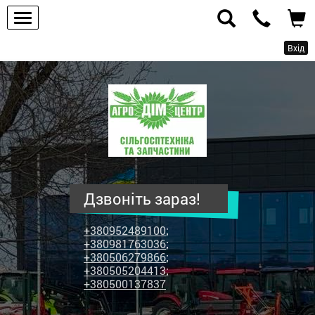
Вхід
ПП
"Агродім-
центр"
-
продаж
сільськогосподарської
техніки
Дзвоніть зараз!
та
запчастин
+380952489100
;
+380981763036
;
+380506279866
;
+380505204413
;
+380500137837