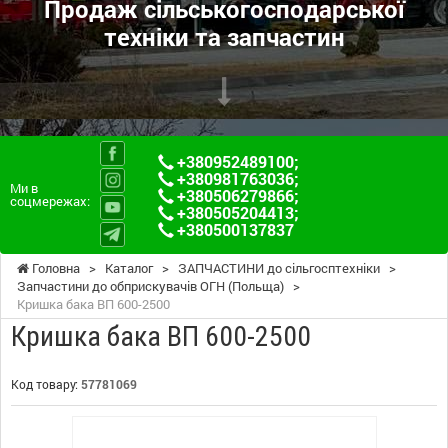
Продаж сільськогосподарської
техніки та запчастин
+380952489100
;
+380981763036
;
Ми в
+380506279866
;
соцмережах:
+380505204413
;
+380500137837
Головна
>
Каталог
>
ЗАПЧАСТИНИ до сільгосптехніки
>
Запчастини до обприскувачів ОГН (Польща)
>
Кришка бака ВП 600-2500
Кришка бака ВП 600-2500
Код товару:
57781069