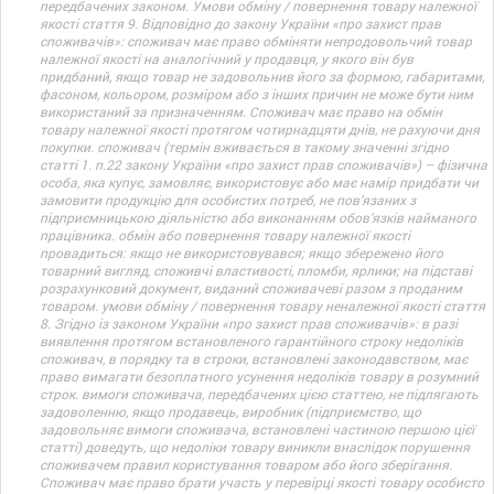
передбачених законом. Умови обміну / повернення товару належної
якості стаття 9. Відповідно до закону України «про захист прав
споживачів»: споживач має право обміняти непродовольчий товар
належної якості на аналогічний у продавця, у якого він був
придбаний, якщо товар не задовольнив його за формою, габаритами,
фасоном, кольором, розміром або з інших причин не може бути ним
використаний за призначенням. Споживач має право на обмін
товару належної якості протягом чотирнадцяти днів, не рахуючи дня
покупки. споживач (термін вживається в такому значенні згідно
статті 1. п.22 закону України «про захист прав споживачів») – фізична
особа, яка купує, замовляє, використовує або має намір придбати чи
замовити продукцію для особистих потреб, не пов’язаних з
підприємницькою діяльністю або виконанням обов’язків найманого
працівника. обмін або повернення товару належної якості
провадиться: якщо не використовувався; якщо збережено його
товарний вигляд, споживчі властивості, пломби, ярлики; на підставі
розрахунковий документ, виданий споживачеві разом з проданим
товаром. умови обміну / повернення товару неналежної якості стаття
8. Згідно із законом України «про захист прав споживачів»: в разі
виявлення протягом встановленого гарантійного строку недоліків
споживач, в порядку та в строки, встановлені законодавством, має
право вимагати безоплатного усунення недоліків товару в розумний
строк. вимоги споживача, передбачених цією статтею, не підлягають
задоволенню, якщо продавець, виробник (підприємство, що
задовольняє вимоги споживача, встановлені частиною першою цієї
статті) доведуть, що недоліки товару виникли внаслідок порушення
споживачем правил користування товаром або його зберігання.
Споживач має право брати участь у перевірці якості товару особисто