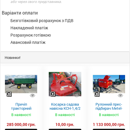
або через свого представника.
Варіанти оплати
Безготівковий розрахунок з ПДВ
Накладений платіж
Розрахунок готівкою
Авансовий платіж
Новинки!
Причіп
Косарка садова
Рулонний прес-
тракторний
навісна КСН-1,4/2
підбирач Metel-
самоскидний
м.
Fach Z 587
В наявності
В наявності
В наявності
Spike 2 ПТС-4
285 000,00 грн.
10,00 грн.
1 133 000,00 грн.