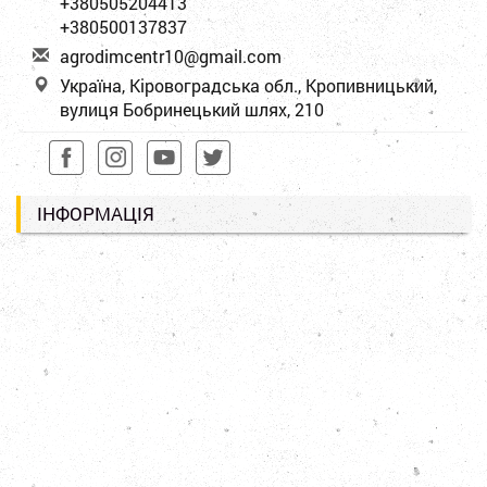
+380505204413
+380500137837
a
gro
dim
cen
tr1
0@g
mai
l.c
om
Україна, Кіровоградська обл., Кропивницький,
вулиця Бобринецький шлях, 210
ІНФОРМАЦІЯ