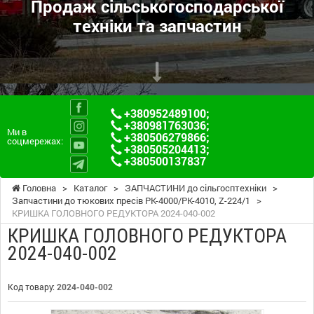
Продаж сільськогосподарської
техніки та запчастин
+380952489100
;
+380981763036
;
Ми в
+380506279866
;
соцмережах:
+380505204413
;
+380500137837
Головна
>
Каталог
>
ЗАПЧАСТИНИ до сільгосптехніки
>
Запчастини до тюкових пресів PK-4000/PK-4010, Z-224/1
>
КРИШКА ГОЛОВНОГО РЕДУКТОРА 2024-040-002
КРИШКА ГОЛОВНОГО РЕДУКТОРА
2024-040-002
Код товару:
2024-040-002