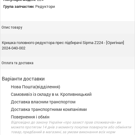
Група запчастин
:
Редуктори
Опис товару
Кришка головного редуктора прес підбирачі Sipma Z224 - [Оригінал]
2024-040-002
Оплата та доставка
Варіанти доставки
Нова Пошта(відділення)
Самовивіз із складу в м. Кропивницький
Доставка власним транспортом
Доставка транспортними компаніями
Повернення і обмін
Відповідно до закону України «про захист прав споживачів» ви
можете протягом 14 днів з моменту покупки повернути або обміняти
товар, придбаний в магазині, за умови виконання всіх норм