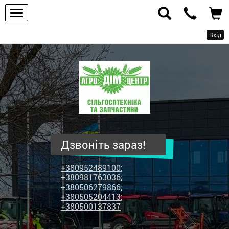
Вхід
ПП
"Агродім-
центр"
-
продаж
сільськогосподарської
техніки
Дзвоніть зараз!
та
запчастин
+380952489100
;
+380981763036
;
+380506279866
;
+380505204413
;
+380500137837