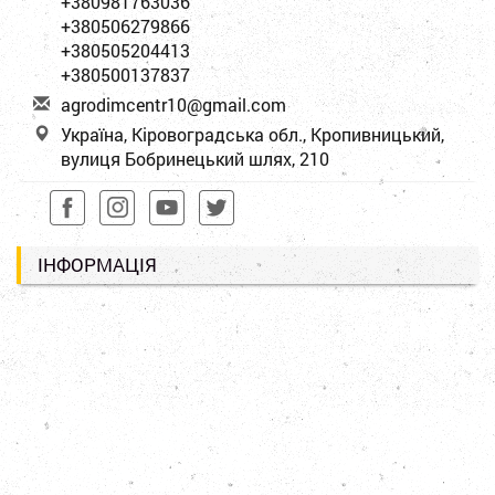
+380981763036
+380506279866
+380505204413
+380500137837
a
gro
dim
cen
tr1
0@g
mai
l.c
om
Україна, Кіровоградська обл., Кропивницький,
вулиця Бобринецький шлях, 210
ІНФОРМАЦІЯ