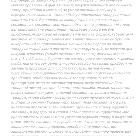
Відповідно до закону України «про захист прав споживачів» ви
можете протягом 14 днів з моменту покупки повернути або обміняти
товар, придбаний в магазині, за умови виконання всіх норм
передбачених законом. Умови обміну / повернення товару належної
якості стаття 9. Відповідно до закону України «про захист прав
споживачів»: споживач має право обміняти непродовольчий товар
належної якості на аналогічний у продавця, у якого він був
придбаний, якщо товар не задовольнив його за формою, габаритами,
фасоном, кольором, розміром або з інших причин не може бути ним
використаний за призначенням. Споживач має право на обмін
товару належної якості протягом чотирнадцяти днів, не рахуючи дня
покупки. споживач (термін вживається в такому значенні згідно
статті 1. п.22 закону України «про захист прав споживачів») – фізична
особа, яка купує, замовляє, використовує або має намір придбати чи
замовити продукцію для особистих потреб, не пов’язаних з
підприємницькою діяльністю або виконанням обов’язків найманого
працівника. обмін або повернення товару належної якості
провадиться: якщо не використовувався; якщо збережено його
товарний вигляд, споживчі властивості, пломби, ярлики; на підставі
розрахунковий документ, виданий споживачеві разом з проданим
товаром. умови обміну / повернення товару неналежної якості стаття
8. Згідно із законом України «про захист прав споживачів»: в разі
виявлення протягом встановленого гарантійного строку недоліків
споживач, в порядку та в строки, встановлені законодавством, має
право вимагати безоплатного усунення недоліків товару в розумний
строк. вимоги споживача, передбачених цією статтею, не підлягають
задоволенню, якщо продавець, виробник (підприємство, що
задовольняє вимоги споживача, встановлені частиною першою цієї