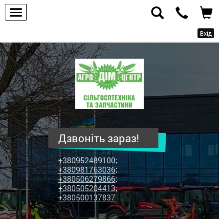
Вхід
ПП
"Агродім-
центр"
-
продаж
сільськогосподарської
техніки
Дзвоніть зараз!
та
запчастин
+380952489100
;
+380981763036
;
+380506279866
;
+380505204413
;
+380500137837