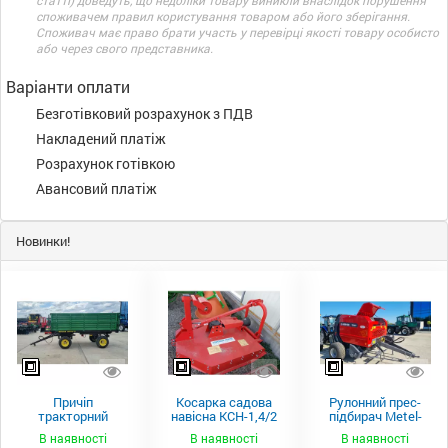
статті) доведуть, що недоліки товару виникли внаслідок порушення
споживачем правил користування товаром або його зберігання.
Споживач має право брати участь у перевірці якості товару особисто
або через свого представника.
Варіанти оплати
Безготівковий розрахунок з ПДВ
Накладений платіж
Розрахунок готівкою
Авансовий платіж
Новинки!
Причіп
Косарка садова
Рулонний прес-
тракторний
навісна КСН-1,4/2
підбирач Metel-
самоскидний
м.
Fach Z 587
В наявності
В наявності
В наявності
Spike 2 ПТС-4