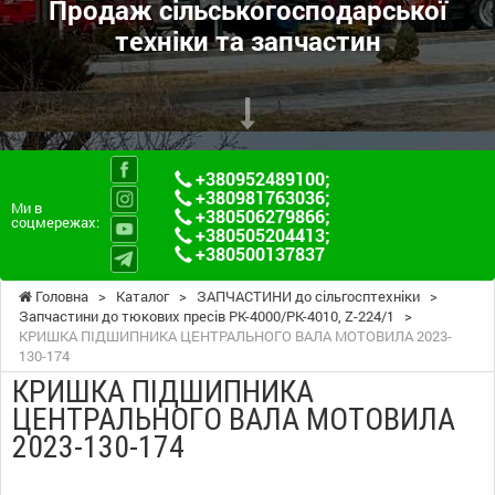
Продаж сільськогосподарської
техніки та запчастин
+380952489100
;
+380981763036
;
Ми в
+380506279866
;
соцмережах:
+380505204413
;
+380500137837
Головна
>
Каталог
>
ЗАПЧАСТИНИ до сільгосптехніки
>
Запчастини до тюкових пресів PK-4000/PK-4010, Z-224/1
>
КРИШКА ПІДШИПНИКА ЦЕНТРАЛЬНОГО ВАЛА МОТОВИЛА 2023-
130-174
КРИШКА ПІДШИПНИКА
ЦЕНТРАЛЬНОГО ВАЛА МОТОВИЛА
2023-130-174