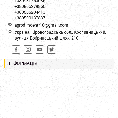
+380981763036
+380506279866
+380505204413
+380500137837
a
gro
dim
cen
tr1
0@g
mai
l.c
om
Україна, Кіровоградська обл., Кропивницький,
вулиця Бобринецький шлях, 210
ІНФОРМАЦІЯ