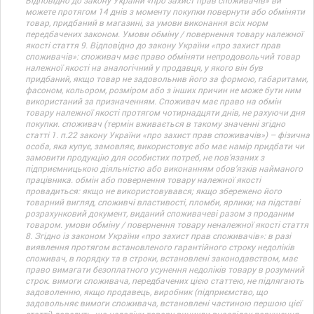
Відповідно до закону України «про захист прав споживачів» ви
можете протягом 14 днів з моменту покупки повернути або обміняти
товар, придбаний в магазині, за умови виконання всіх норм
передбачених законом. Умови обміну / повернення товару належної
якості стаття 9. Відповідно до закону України «про захист прав
споживачів»: споживач має право обміняти непродовольчий товар
належної якості на аналогічний у продавця, у якого він був
придбаний, якщо товар не задовольнив його за формою, габаритами,
фасоном, кольором, розміром або з інших причин не може бути ним
використаний за призначенням. Споживач має право на обмін
товару належної якості протягом чотирнадцяти днів, не рахуючи дня
покупки. споживач (термін вживається в такому значенні згідно
статті 1. п.22 закону України «про захист прав споживачів») – фізична
особа, яка купує, замовляє, використовує або має намір придбати чи
замовити продукцію для особистих потреб, не пов’язаних з
підприємницькою діяльністю або виконанням обов’язків найманого
працівника. обмін або повернення товару належної якості
провадиться: якщо не використовувався; якщо збережено його
товарний вигляд, споживчі властивості, пломби, ярлики; на підставі
розрахунковий документ, виданий споживачеві разом з проданим
товаром. умови обміну / повернення товару неналежної якості стаття
8. Згідно із законом України «про захист прав споживачів»: в разі
виявлення протягом встановленого гарантійного строку недоліків
споживач, в порядку та в строки, встановлені законодавством, має
право вимагати безоплатного усунення недоліків товару в розумний
строк. вимоги споживача, передбачених цією статтею, не підлягають
задоволенню, якщо продавець, виробник (підприємство, що
задовольняє вимоги споживача, встановлені частиною першою цієї