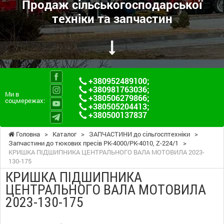
Продаж сільськогосподарської
техніки та запчастин
+380952489100
;
+380981763036
;
Ми в
+380506279866
;
соцмережах:
+380505204413
;
+380500137837
Головна
>
Каталог
>
ЗАПЧАСТИНИ до сільгосптехніки
>
Запчастини до тюкових пресів PK-4000/PK-4010, Z-224/1
>
КРИШКА ПІДШИПНИКА ЦЕНТРАЛЬНОГО ВАЛА МОТОВИЛА 2023-
130-175
КРИШКА ПІДШИПНИКА
ЦЕНТРАЛЬНОГО ВАЛА МОТОВИЛА
2023-130-175