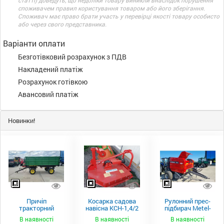
статті) доведуть, що недоліки товару виникли внаслідок порушення
споживачем правил користування товаром або його зберігання.
Споживач має право брати участь у перевірці якості товару особисто
або через свого представника.
Варіанти оплати
Безготівковий розрахунок з ПДВ
Накладений платіж
Розрахунок готівкою
Авансовий платіж
Новинки!
Причіп
Косарка садова
Рулонний прес-
тракторний
навісна КСН-1,4/2
підбирач Metel-
самоскидний
м.
Fach Z 587
В наявності
В наявності
В наявності
Spike 2 ПТС-4