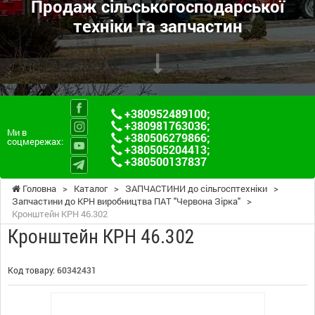
Продаж сільськогосподарської
техніки та запчастин
+380952489100
;
+380981763036
;
Ми в
+380506279866
;
соцмережах:
+380505204413
;
+380500137837
Головна
>
Каталог
>
ЗАПЧАСТИНИ до сільгосптехніки
>
Запчастини до КРН виробництва ПАТ "Червона Зірка"
>
Кронштейн КРН 46.302
Кронштейн КРН 46.302
Код товару:
60342431