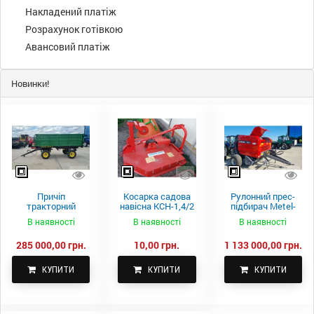
Накладений платіж
Розрахунок готівкою
Авансовий платіж
Новинки!
Причіп
Косарка садова
Рулонний прес-
тракторний
навісна КСН-1,4/2
підбирач Metel-
самоскидний
м.
Fach Z 587
В наявності
В наявності
В наявності
Spike 2 ПТС-4
285 000,00 грн.
10,00 грн.
1 133 000,00 грн.
КУПИТИ
КУПИТИ
КУПИТИ