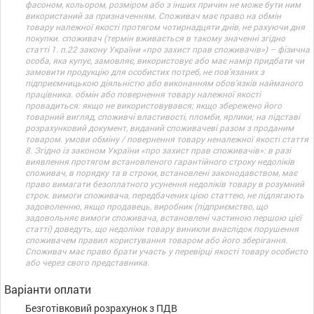
фасоном, кольором, розміром або з інших причин не може бути ним
використаний за призначенням. Споживач має право на обмін
товару належної якості протягом чотирнадцяти днів, не рахуючи дня
покупки. споживач (термін вживається в такому значенні згідно
статті 1. п.22 закону України «про захист прав споживачів») – фізична
особа, яка купує, замовляє, використовує або має намір придбати чи
замовити продукцію для особистих потреб, не пов’язаних з
підприємницькою діяльністю або виконанням обов’язків найманого
працівника. обмін або повернення товару належної якості
провадиться: якщо не використовувався; якщо збережено його
товарний вигляд, споживчі властивості, пломби, ярлики; на підставі
розрахунковий документ, виданий споживачеві разом з проданим
товаром. умови обміну / повернення товару неналежної якості стаття
8. Згідно із законом України «про захист прав споживачів»: в разі
виявлення протягом встановленого гарантійного строку недоліків
споживач, в порядку та в строки, встановлені законодавством, має
право вимагати безоплатного усунення недоліків товару в розумний
строк. вимоги споживача, передбачених цією статтею, не підлягають
задоволенню, якщо продавець, виробник (підприємство, що
задовольняє вимоги споживача, встановлені частиною першою цієї
статті) доведуть, що недоліки товару виникли внаслідок порушення
споживачем правил користування товаром або його зберігання.
Споживач має право брати участь у перевірці якості товару особисто
або через свого представника.
Варіанти оплати
Безготівковий розрахунок з ПДВ