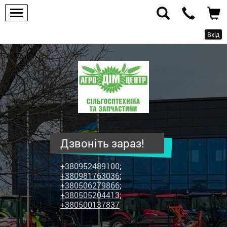
Вхід
ПП
"Агродім-
центр"
-
продаж
сільськогосподарської
техніки
Дзвоніть зараз!
та
запчастин
+380952489100
;
+380981763036
;
+380506279866
;
+380505204413
;
+380500137837