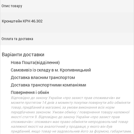
Опис товару
Кронштейн КРН 46.302
Оплата та доставка
Варіанти доставки
Нова Пошта(відділення)
Самовивіз із складу в м. Кропивницький
Доставка власним транспортом
Доставка транспортними компаніями
Повернення і обмін
Відповідно до закону України «про захист прав споживачів» ви
можете протягом 14 днів з моменту покупки повернути або обміняти
товар, придбаний в магазині, за умови виконання всіх норм
передбачених законом. Умови обміну / повернення товару належної
якості стаття 9. Відповідно до закону України «про захист прав
споживачів»: споживач має право обміняти непродовольчий товар
належної якості на аналогічний у продавця, у якого він був
придбаний, якщо товар не задовольнив його за формою, габаритами,