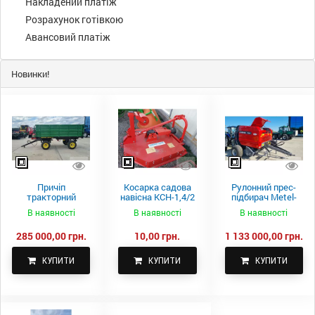
Накладений платіж
Розрахунок готівкою
Авансовий платіж
Новинки!
Причіп
Косарка садова
Рулонний прес-
тракторний
навісна КСН-1,4/2
підбирач Metel-
самоскидний
м.
Fach Z 587
В наявності
В наявності
В наявності
Spike 2 ПТС-4
285 000,00 грн.
10,00 грн.
1 133 000,00 грн.
КУПИТИ
КУПИТИ
КУПИТИ