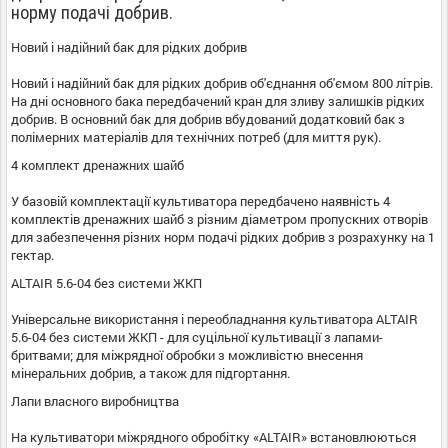
норму
подачі
добрив
.
Новий
і
надійний
бак
для
рідких
добрив
Новий
і
надійний
бак
для
рідких
добрив
об'єднання об'ємом
800
літрів
.
На
дні
основного
бака
передбачений
кран
для
зливу
залишків
рідких
добрив
.
В
основний бак
для
добрив
вбудований
додатковий
бак
з
полімерних
матеріалів
для
технічних
потреб
(
для
миття
рук
)
.
4 комплект
дренажних
шайб
У
базовій комплектації
культиватора
передбачено
наявність
4
комплектів
дренажних
шайб
з
різним
діаметром
пропускних
отворів
для
забезпечення
різних
норм
подачі
рідких
добрив
з
розрахунку
на
1
гектар
.
ALTAIR
5.6-04
без
системи
ЖКП
Універсальне
використання
і
переобладнання
культиватора
ALTAIR
5.6-04
без
системи
ЖКП
-
для
суцільної культивації
з
лапами
-
бритвами
;
для
міжрядної
обробки
з
можливістю
внесення
мінеральних
добрив
,
а
також
для
підгортання
.
Лапи
власного
виробництва
На
культиватори
міжрядного обробітку
«
ALTAIR
»
встановлюються