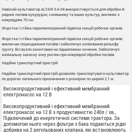
Навісній
культиватор
ALTAIR
5.6-04
використовується
для
обробки
8
-
рядних
посівів
кукурудзи
,
соняшнику
та
інших
культур
,
висіяних
з
міжряддям
70
см
.
Жорстка
і
стійка
параллелограмной
підвіска
секцій
робочих
органів
Жорстка
і
стійка
параллелограмной
підвіска
секцій
робочих
органів
виключає
пошкодження
посівів
і
забезпечує
копіювання
рельєфу
грунту
.
Всі
вузли
змонтовані
на
підшипниках
кочення
.
Забезпечує
мінімальну
захисну
зону
рослин
при
міжрядної
обробки посівів
.
Надійне
транспортний пристрій
Надійне
транспортний пристрій
дозволяє
транспортувати
культиватор
по
дорогах
загального
призначення
з
розміром
по
ширині
2,1
м
.
Високопродуктивний
і
ефективний
мембранний
електронасос
на
12
В
Високопродуктивний
і
ефективний
мембранний
електронасос
на
12
В
з
продуктивністю
240л
/
хв
.
,
Підключений
до енергетичної системи
трактора
.
За
допомогою
нього
через
фільтри
з
бака
подаються
рідкі
добрива
на
2
регульованих
клапана
,
які
встановлюють