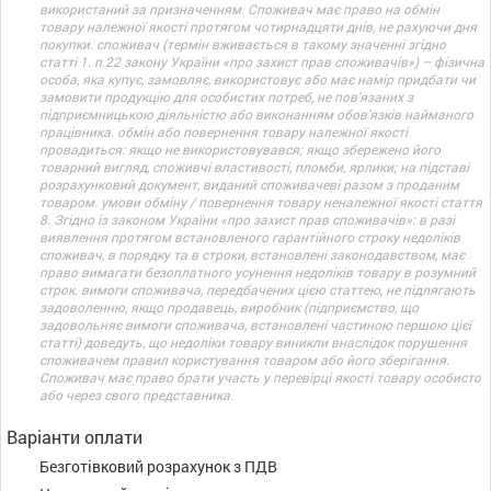
використаний за призначенням. Споживач має право на обмін
товару належної якості протягом чотирнадцяти днів, не рахуючи дня
покупки. споживач (термін вживається в такому значенні згідно
статті 1. п.22 закону України «про захист прав споживачів») – фізична
особа, яка купує, замовляє, використовує або має намір придбати чи
замовити продукцію для особистих потреб, не пов’язаних з
підприємницькою діяльністю або виконанням обов’язків найманого
працівника. обмін або повернення товару належної якості
провадиться: якщо не використовувався; якщо збережено його
товарний вигляд, споживчі властивості, пломби, ярлики; на підставі
розрахунковий документ, виданий споживачеві разом з проданим
товаром. умови обміну / повернення товару неналежної якості стаття
8. Згідно із законом України «про захист прав споживачів»: в разі
виявлення протягом встановленого гарантійного строку недоліків
споживач, в порядку та в строки, встановлені законодавством, має
право вимагати безоплатного усунення недоліків товару в розумний
строк. вимоги споживача, передбачених цією статтею, не підлягають
задоволенню, якщо продавець, виробник (підприємство, що
задовольняє вимоги споживача, встановлені частиною першою цієї
статті) доведуть, що недоліки товару виникли внаслідок порушення
споживачем правил користування товаром або його зберігання.
Споживач має право брати участь у перевірці якості товару особисто
або через свого представника.
Варіанти оплати
Безготівковий розрахунок з ПДВ