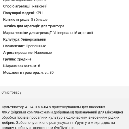
Спосіб агрегації
:
навісний
Популярні моделі
:
КРН
Кількість рядів
:
8 і більше
Техніка для агрегації
:
для трактора
Марка техніки для агрегації
:
Універсальній агрегації
Культура
:
Універсальний
Назначение
:
Пропашные
Агрегатирование
:
Навесные
Группа
:
Средние
Ширина захвата, м
:
6
Мощность трактора, л. с.
:
80
Опис товару
Культиватор
ALTAIR
5.6-04
з
пристосуванням
для
внесення
ЖКУ
(
рідкими
комплексними
добривами
)
призначений
для
міжрядної
обробки
посівів
просапних
культур
з
одночасним
внесенням
рідких
добрив
.
Забезпечує
якісне
розпушування
ґрунту
в
міжряддях
на
задану
глибину
зі знищенням
бур'бур'янів
.