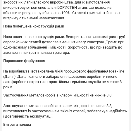
зносостійкі
лапи
власного
виробництва
,
для
їх
виготовлення
використовуються
спеціальні
БОРИСТЕН
сталі
,
що
дозволив
збільшити
ресурс
служби
лап
на
100
%
.
Сталеві
тримачі
стійок
лап
витримують
значні
навантаження
.
Нова
полегшена
конструкція
рами
Нова
полегшена
конструкція
рами
.
Використання
високоміцних
труб
європейських
сталей
дозволяє
зменшити
вагу
конструкції
рами
при
одночасному
збільшенні
її
міцності
і
жорсткості
,
що
призводить
до
зменшення
витрати
палива
трактора
.
Порошкове фарбування
На
виробництві
встановлена
лінія
порошкового фарбування
Ideal
-
line
(
Данія
)
.
Дана
технологи
забарвлення
дозволяє
виробляти
якісне
лакофарбове
покриття
з
гарантійним
терміном
служби
не менше
8
років
.
Застосування
металовиробів
з
класом
міцності
не нижче
8.8
Застосування
металовиробів
з
класом
міцності
не нижче
8.8
,
виготовлених
із застосуванням
якісніх
сталей
,
забезпечує
надійність
і
довговічність
експлуатації
.
Витрати палива