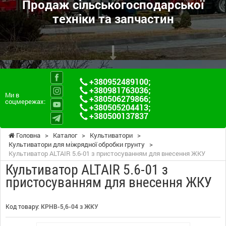
Продаж сільськогосподарської
техніки та запчастин
+380952489100
;
+380981763036
;
Ми в
+380506279866
;
соцмережах:
+380505204413
;
+380500137837
Головна
>
Каталог
>
Культиватори
>
Культиватори для міжрядної обробки грунту
>
Культиватор ALTAIR 5.6-01 з пристосуванням для внесення ЖКУ
Культиватор ALTAIR 5.6-01 з
пристосуванням для внесення ЖКУ
Код товару:
КРНВ-5,6-04 з ЖКУ