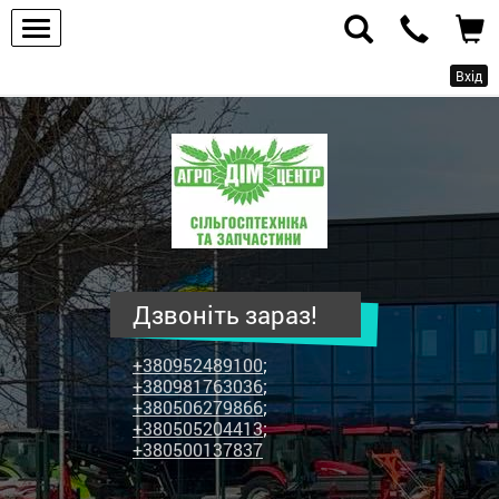
Вхід
ПП
"Агродім-
центр"
-
продаж
сільськогосподарської
техніки
Дзвоніть зараз!
та
запчастин
+380952489100
;
+380981763036
;
+380506279866
;
+380505204413
;
+380500137837