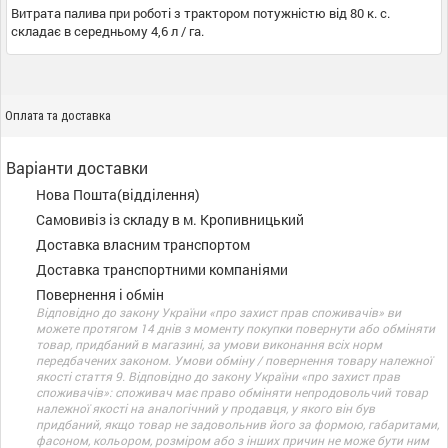
Витрата
палива
при
роботі
з
трактором
потужністю
від
80
к. с.
складає
в
середньому
4,6
л
/
га
.
Оплата та доставка
Варіанти доставки
Нова Пошта(відділення)
Самовивіз із складу в м. Кропивницький
Доставка власним транспортом
Доставка транспортними компаніями
Повернення і обмін
Відповідно до закону України «про захист прав споживачів» ви
можете протягом 14 днів з моменту покупки повернути або обміняти
товар, придбаний в магазині, за умови виконання всіх норм
передбачених законом. Умови обміну / повернення товару належної
якості стаття 9. Відповідно до закону України «про захист прав
споживачів»: споживач має право обміняти непродовольчий товар
належної якості на аналогічний у продавця, у якого він був
придбаний, якщо товар не задовольнив його за формою, габаритами,
фасоном, кольором, розміром або з інших причин не може бути ним