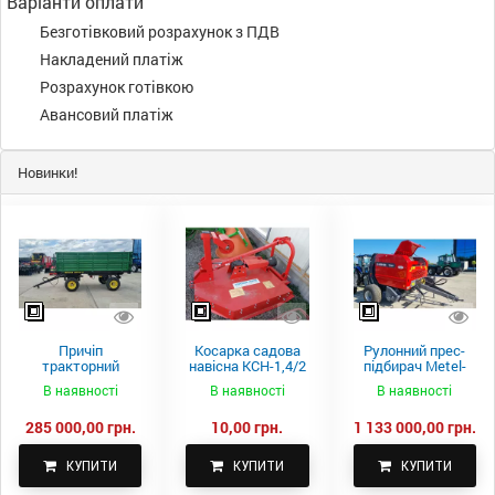
Варіанти оплати
Безготівковий розрахунок з ПДВ
Накладений платіж
Розрахунок готівкою
Авансовий платіж
Новинки!
Причіп
Косарка садова
Рулонний прес-
тракторний
навісна КСН-1,4/2
підбирач Metel-
самоскидний
м.
Fach Z 587
В наявності
В наявності
В наявності
Spike 2 ПТС-4
285 000,00 грн.
10,00 грн.
1 133 000,00 грн.
КУПИТИ
КУПИТИ
КУПИТИ