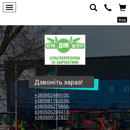
Вхід
ПП
"Агродім-
центр"
-
продаж
сільськогосподарської
техніки
Дзвоніть зараз!
та
запчастин
+380952489100
;
+380981763036
;
+380506279866
;
+380505204413
;
+380500137837