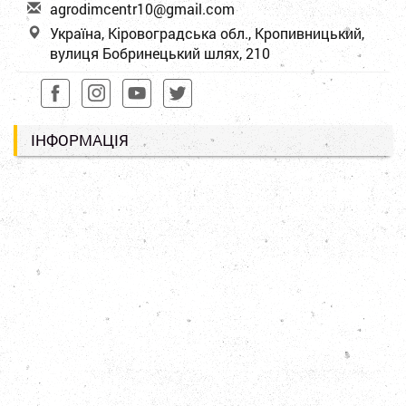
a
gro
dim
cen
tr1
0@g
mai
l.c
om
Україна, Кіровоградська обл., Кропивницький,
вулиця Бобринецький шлях, 210
ІНФОРМАЦІЯ