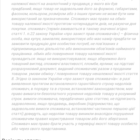
належної якості на аналогічний у продавця, у якого він був
придбаний, якщо товар не задовольнив його за формою, габаритами,
фасоном, кольором, розміром або з інших причин не може бути ним
використаний за призначенням. Споживач має право на обмін
товару належної якості протягом чотирнадцяти днів, не рахуючи дня
покупки. споживач (термін вживається в такому значенні згідно
статті 1. п.22 закону України «про захист прав споживачів») – фізична
особа, яка купує, замовляє, використовує або має намір придбати чи
замовити продукцію для особистих потреб, не пов’язаних з
підприємницькою діяльністю або виконанням обов’язків найманого
працівника. обмін або повернення товару належної якості
провадиться: якщо не використовувався; якщо збережено його
товарний вигляд, споживчі властивості, пломби, ярлики; на підставі
розрахунковий документ, виданий споживачеві разом з проданим
товаром. умови обміну / повернення товару неналежної якості стаття
8. Згідно із законом України «про захист прав споживачів»: в разі
виявлення протягом встановленого гарантійного строку недоліків
споживач, в порядку та в строки, встановлені законодавством, має
право вимагати безоплатного усунення недоліків товару в розумний
строк. вимоги споживача, передбачених цією статтею, не підлягають
задоволенню, якщо продавець, виробник (підприємство, що
задовольняє вимоги споживача, встановлені частиною першою цієї
статті) доведуть, що недоліки товару виникли внаслідок порушення
споживачем правил користування товаром або його зберігання.
Споживач має право брати участь у перевірці якості товару особисто
або через свого представника.