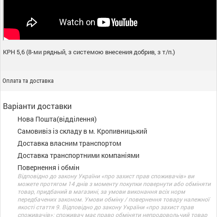
КРН 5,6 (8-ми рядный, з системою внесения добрив, з т/п.)
Оплата та доставка
Варіанти доставки
Нова Пошта(відділення)
Самовивіз із складу в м. Кропивницький
Доставка власним транспортом
Доставка транспортними компаніями
Повернення і обмін
Відповідно до закону України «про захист прав споживачів» ви
можете протягом 14 днів з моменту покупки повернути або обміняти
товар, придбаний в магазині, за умови виконання всіх норм
передбачених законом. Умови обміну / повернення товару належної
якості стаття 9. Відповідно до закону України «про захист прав
споживачів»: споживач має право обміняти непродовольчий товар