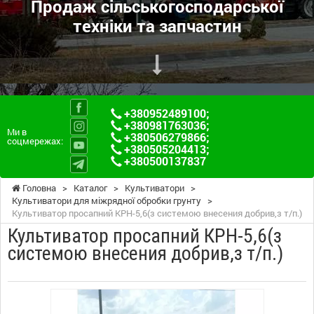
Продаж сільськогосподарської
техніки та запчастин
+380952489100
;
+380981763036
;
Ми в
+380506279866
;
соцмережах:
+380505204413
;
+380500137837
Головна
>
Каталог
>
Культиватори
>
Культиватори для міжрядної обробки грунту
>
Культиватор просапний КРН-5,6(з системою внесения добрив,з т/п.)
Культиватор просапний КРН-5,6(з
системою внесения добрив,з т/п.)