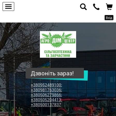
Вхід
ПП
"Агродім-
центр"
-
продаж
сільськогосподарської
техніки
Дзвоніть зараз!
та
запчастин
+380952489100
;
+380981763036
;
+380506279866
;
+380505204413
;
+380500137837