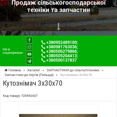
Продаж сільськогосподарської
техніки та запчастин
+380952489100
;
+380981763036
;
Ми в
+380506279866
;
соцмережах:
+380505204413
;
+380500137837
Головна
>
Каталог
>
ЗАПЧАСТИНИ до сільгосптехніки
>
Запчастини до плугів (Польща)
>
Кутознімач 3х30х70
Кутознімач 3х30х70
Код товару:
725992437