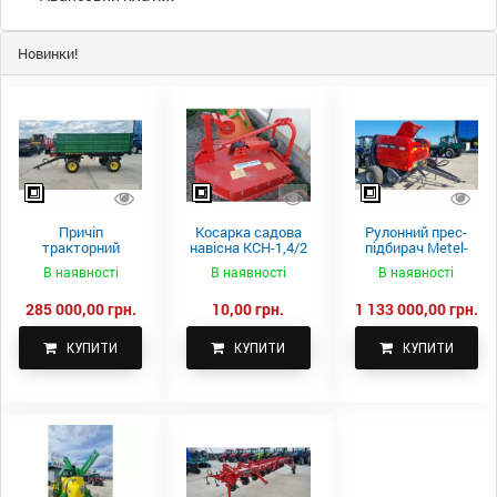
Новинки!
Причіп
Косарка садова
Рулонний прес-
тракторний
навісна КСН-1,4/2
підбирач Metel-
самоскидний
м.
Fach Z 587
В наявності
В наявності
В наявності
Spike 2 ПТС-4
285 000,00 грн.
10,00 грн.
1 133 000,00 грн.
КУПИТИ
КУПИТИ
КУПИТИ