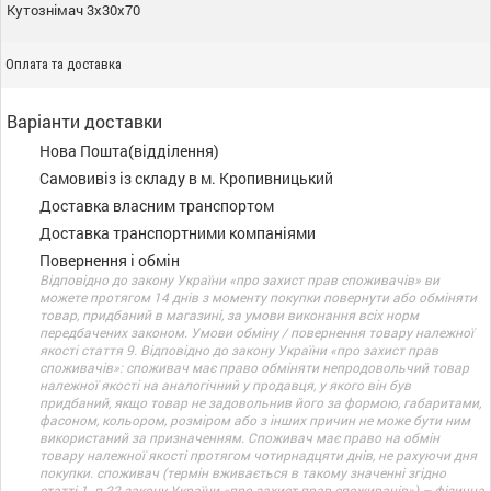
Кутознімач 3х30х70
Оплата та доставка
Варіанти доставки
Нова Пошта(відділення)
Самовивіз із складу в м. Кропивницький
Доставка власним транспортом
Доставка транспортними компаніями
Повернення і обмін
Відповідно до закону України «про захист прав споживачів» ви
можете протягом 14 днів з моменту покупки повернути або обміняти
товар, придбаний в магазині, за умови виконання всіх норм
передбачених законом. Умови обміну / повернення товару належної
якості стаття 9. Відповідно до закону України «про захист прав
споживачів»: споживач має право обміняти непродовольчий товар
належної якості на аналогічний у продавця, у якого він був
придбаний, якщо товар не задовольнив його за формою, габаритами,
фасоном, кольором, розміром або з інших причин не може бути ним
використаний за призначенням. Споживач має право на обмін
товару належної якості протягом чотирнадцяти днів, не рахуючи дня
покупки. споживач (термін вживається в такому значенні згідно
статті 1. п.22 закону України «про захист прав споживачів») – фізична