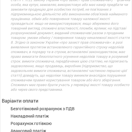
особа, яка купує, замовляє, використовує або має намір придбати чи
замовити продукцію для особистих потреб, не пов’язаних з
підприємницькою діяльністю або виконанням обов’язків найманого
працівника. обмін або повернення товару належної якості
провадиться: якщо не використовувався; якщо збережено його
товарний вигляд, споживчі властивості, пломби, ярлики; на підставі
розрахунковий документ, виданий споживачеві разом з проданим
товаром. умови обміну / повернення товару неналежної якості стаття
8. Згідно із законом України «про захист прав споживачів»: в разі
виявлення протягом встановленого гарантійного строку недоліків
споживач, в порядку та в строки, встановлені законодавством, має
право вимагати безоплатного усунення недоліків товару в розумний
строк. вимоги споживача, передбачених цією статтею, не підлягають
задоволенню, якщо продавець, виробник (підприємство, що
задовольняє вимоги споживача, встановлені частиною першою цієї
статті) доведуть, що недоліки товару виникли внаслідок порушення
споживачем правил користування товаром або його зберігання.
Споживач має право брати участь у перевірці якості товару особисто
або через свого представника.
Варіанти оплати
Безготівковий розрахунок з ПДВ
Накладений платіж
Розрахунок готівкою
Авансовий платіж