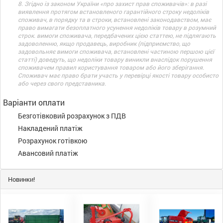
8. Згідно із законом України «про захист прав споживачів»: в разі
виявлення протягом встановленого гарантійного строку недоліків
споживач, в порядку та в строки, встановлені законодавством, має
право вимагати безоплатного усунення недоліків товару в розумний
строк. вимоги споживача, передбачених цією статтею, не підлягають
задоволенню, якщо продавець, виробник (підприємство, що
задовольняє вимоги споживача, встановлені частиною першою цієї
статті) доведуть, що недоліки товару виникли внаслідок порушення
споживачем правил користування товаром або його зберігання.
Споживач має право брати участь у перевірці якості товару особисто
або через свого представника.
Варіанти оплати
Безготівковий розрахунок з ПДВ
Накладений платіж
Розрахунок готівкою
Авансовий платіж
Новинки!