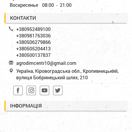
Воскресенье
08:00 - 21:00
КОНТАКТИ
+380952489100
+380981763036
+380506279866
+380505204413
+380500137837
a
gro
dim
cen
tr1
0@g
mai
l.c
om
Україна, Кіровоградська обл., Кропивницький,
вулиця Бобринецький шлях, 210
ІНФОРМАЦІЯ