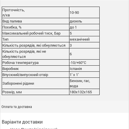
Проточність,
10-90
л/хв
Вид палива
дизель
Похибка, %
до 1
Максимальний робочий тиск, Бар
5
Тип
механічний
Кількість розрядів, які обнуляються
3
Кількість розрядів, які не
6
обнуляються
Робоча температура
-10/+60°С
Виробник
Іспанія
Впускний/випускний отвір
1' x 1'
Бензин, гас,
Заборонені рідини
вода
Розмір, мм
180x132x165
Оплата та доставка
Варіанти доставки