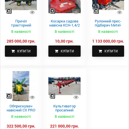
Причіп
Косарка садова
Рулонний прес-
тракторний
навісна КСН-1,4/2
підбирач Metel-
самоскидний
м.
Fach Z 587
В наявності
В наявності
В наявності
Spike 2 ПТС-4
285 000,00 грн.
10,00 грн.
1 133 000,00 грн.
КУПИТИ
КУПИТИ
КУПИТИ
Обприскувач
Культиватор
навісний CX PRO
просапний
1000-15
КПН-5,6-05
В наявності
В наявності
322 500,00 грн.
221 000,00 грн.