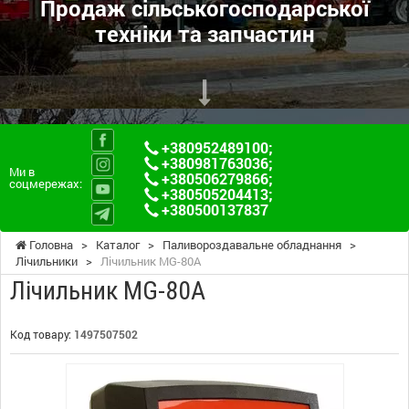
Продаж сільськогосподарської
техніки та запчастин
+380952489100
;
+380981763036
;
Ми в
+380506279866
;
соцмережах:
+380505204413
;
+380500137837
Головна
>
Каталог
>
Паливороздавальне обладнання
>
Лічильники
>
Лічильник MG-80A
Лічильник MG-80A
Код товару:
1497507502