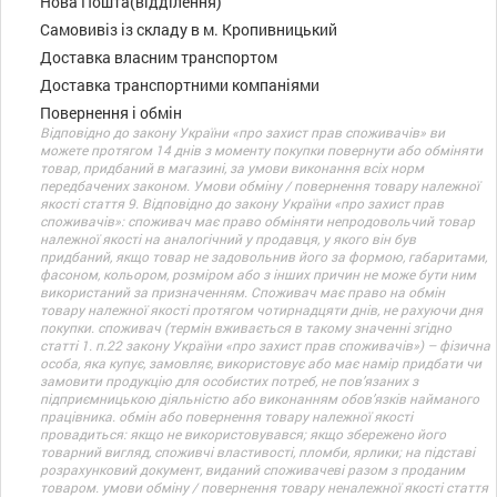
Нова Пошта(відділення)
Самовивіз із складу в м. Кропивницький
Доставка власним транспортом
Доставка транспортними компаніями
Повернення і обмін
Відповідно до закону України «про захист прав споживачів» ви
можете протягом 14 днів з моменту покупки повернути або обміняти
товар, придбаний в магазині, за умови виконання всіх норм
передбачених законом. Умови обміну / повернення товару належної
якості стаття 9. Відповідно до закону України «про захист прав
споживачів»: споживач має право обміняти непродовольчий товар
належної якості на аналогічний у продавця, у якого він був
придбаний, якщо товар не задовольнив його за формою, габаритами,
фасоном, кольором, розміром або з інших причин не може бути ним
використаний за призначенням. Споживач має право на обмін
товару належної якості протягом чотирнадцяти днів, не рахуючи дня
покупки. споживач (термін вживається в такому значенні згідно
статті 1. п.22 закону України «про захист прав споживачів») – фізична
особа, яка купує, замовляє, використовує або має намір придбати чи
замовити продукцію для особистих потреб, не пов’язаних з
підприємницькою діяльністю або виконанням обов’язків найманого
працівника. обмін або повернення товару належної якості
провадиться: якщо не використовувався; якщо збережено його
товарний вигляд, споживчі властивості, пломби, ярлики; на підставі
розрахунковий документ, виданий споживачеві разом з проданим
товаром. умови обміну / повернення товару неналежної якості стаття