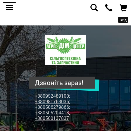
Вхід
ПП
"Агродім-
центр"
-
продаж
сільськогосподарської
техніки
Дзвоніть зараз!
та
запчастин
+380952489100
;
+380981763036
;
+380506279866
;
+380505204413
;
+380500137837