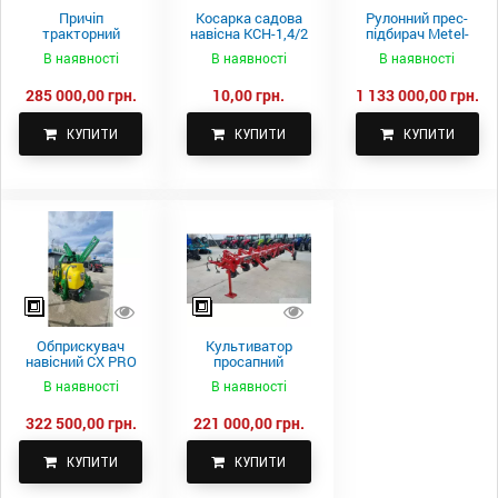
Причіп
Косарка садова
Рулонний прес-
тракторний
навісна КСН-1,4/2
підбирач Metel-
самоскидний
м.
Fach Z 587
В наявності
В наявності
В наявності
Spike 2 ПТС-4
285 000,00 грн.
10,00 грн.
1 133 000,00 грн.
КУПИТИ
КУПИТИ
КУПИТИ
Обприскувач
Культиватор
навісний CX PRO
просапний
1000-15
КПН-5,6-05
В наявності
В наявності
322 500,00 грн.
221 000,00 грн.
КУПИТИ
КУПИТИ