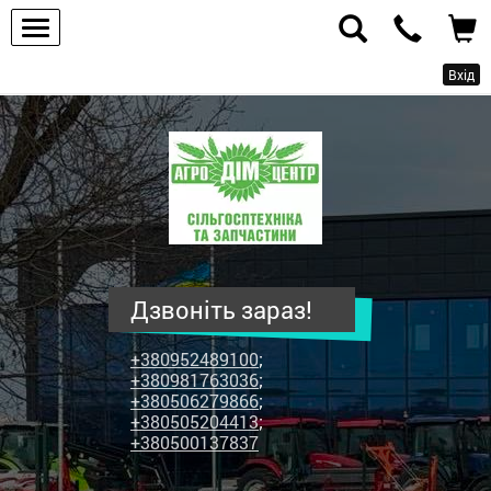
Вхід
ПП
"Агродім-
центр"
-
продаж
сільськогосподарської
техніки
Дзвоніть зараз!
та
запчастин
+380952489100
;
+380981763036
;
+380506279866
;
+380505204413
;
+380500137837