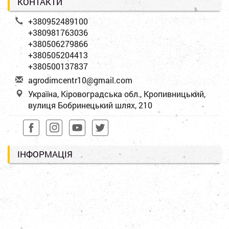
КОНТАКТИ
+380952489100
+380981763036
+380506279866
+380505204413
+380500137837
a
gro
dim
cen
tr1
0@g
mai
l.c
om
Україна, Кіровоградська обл., Кропивницький,
вулиця Бобринецький шлях, 210
ІНФОРМАЦІЯ