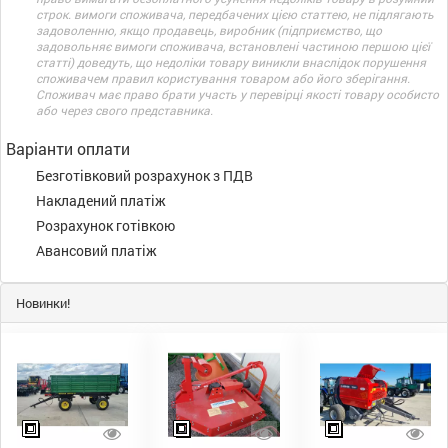
строк. вимоги споживача, передбачених цією статтею, не підлягають
задоволенню, якщо продавець, виробник (підприємство, що
задовольняє вимоги споживача, встановлені частиною першою цієї
статті) доведуть, що недоліки товару виникли внаслідок порушення
споживачем правил користування товаром або його зберігання.
Споживач має право брати участь у перевірці якості товару особисто
або через свого представника.
Варіанти оплати
Безготівковий розрахунок з ПДВ
Накладений платіж
Розрахунок готівкою
Авансовий платіж
Новинки!