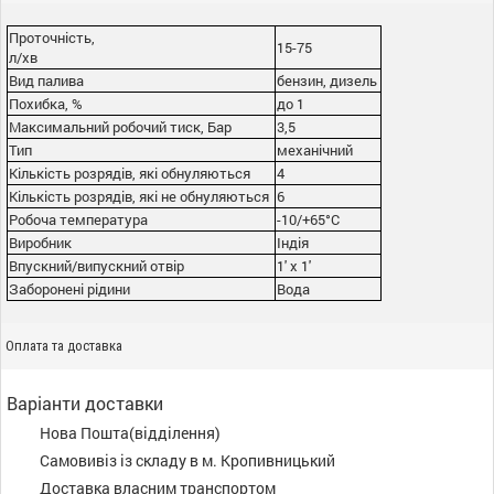
Проточність,
15-75
л/хв
Вид палива
бензин, дизель
Похибка, %
до 1
Максимальний робочий тиск, Бар
3,5
Тип
механічний
Кількість розрядів, які обнуляються
4
Кількість розрядів, які не обнуляються
6
Робоча температура
-10/+65°С
Виробник
Індія
Впускний/випускний отвір
1' x 1'
Заборонені рідини
Вода
Оплата та доставка
Варіанти доставки
Нова Пошта(відділення)
Самовивіз із складу в м. Кропивницький
Доставка власним транспортом