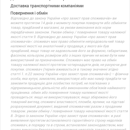
Доставка транспортними компаніями
Повернення і обмін
Відповідно до закону України «про захист прав споживачів» ви
можете протягом 14 днів з моменту покупки повернути або обміняти
товар, придбаний в магазині, за умови виконання всіх норм
передбачених законом. Умови обміну / повернення товару належної
якості стаття 9. Відповідно до закону України «про захист прав
споживачів»: споживач має право обміняти непродовольчий товар
належної якості на аналогічний у продавця, у якого він був
придбаний, якщо товар не задовольнив його за формою, габаритами,
фасоном, кольором, розміром або з інших причин не може бути ним
використаний за призначенням. Споживач має право на обмін
товару належної якості протягом чотирнадцяти днів, не рахуючи дня
покупки. споживач (термін вживається в такому значенні згідно
статті 1. п.22 закону України «про захист прав споживачів») – фізична
особа, яка купує, замовляє, використовує або має намір придбати чи
замовити продукцію для особистих потреб, не пов’язаних з
підприємницькою діяльністю або виконанням обов’язків найманого
працівника. обмін або повернення товару належної якості
провадиться: якщо не використовувався; якщо збережено його
товарний вигляд, споживчі властивості, пломби, ярлики; на підставі
розрахунковий документ, виданий споживачеві разом з проданим
товаром. умови обміну / повернення товару неналежної якості стаття
8. Згідно із законом України «про захист прав споживачів»: в разі
виявлення протягом встановленого гарантійного строку недоліків
споживач, в порядку та в строки, встановлені законодавством, має
право вимагати безоплатного усунення недоліків товару в розумний