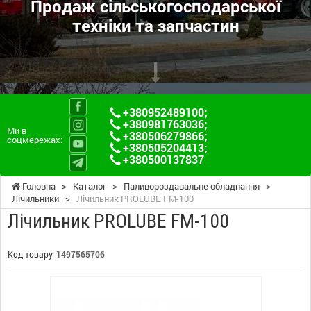
Продаж сільськогосподарської
техніки та запчастин
+380952489100
;
+380981763036
;
Ми в
+380506279866
;
соцмережах:
+380505204413
;
+380500137837
Головна
>
Каталог
>
Паливороздавальне обладнання
>
Лічильники
>
Лічильник PROLUBE FM-100
Лічильник PROLUBE FM-100
Код товару:
1497565706