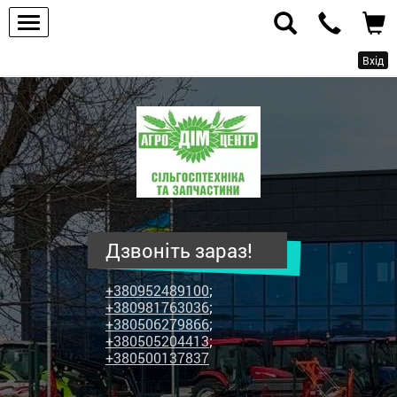
Вхід
ПП
"Агродім-
центр"
-
продаж
сільськогосподарської
техніки
Дзвоніть зараз!
та
запчастин
+380952489100
;
+380981763036
;
+380506279866
;
+380505204413
;
+380500137837