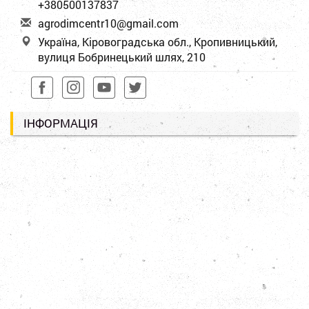
+380500137837
a
gro
dim
cen
tr1
0@g
mai
l.c
om
Україна, Кіровоградська обл., Кропивницький,
вулиця Бобринецький шлях, 210
ІНФОРМАЦІЯ