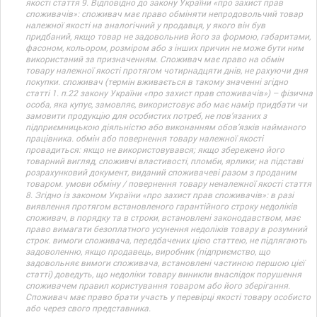
якості стаття 9. Відповідно до закону України «про захист прав
споживачів»: споживач має право обміняти непродовольчий товар
належної якості на аналогічний у продавця, у якого він був
придбаний, якщо товар не задовольнив його за формою, габаритами,
фасоном, кольором, розміром або з інших причин не може бути ним
використаний за призначенням. Споживач має право на обмін
товару належної якості протягом чотирнадцяти днів, не рахуючи дня
покупки. споживач (термін вживається в такому значенні згідно
статті 1. п.22 закону України «про захист прав споживачів») – фізична
особа, яка купує, замовляє, використовує або має намір придбати чи
замовити продукцію для особистих потреб, не пов’язаних з
підприємницькою діяльністю або виконанням обов’язків найманого
працівника. обмін або повернення товару належної якості
провадиться: якщо не використовувався; якщо збережено його
товарний вигляд, споживчі властивості, пломби, ярлики; на підставі
розрахунковий документ, виданий споживачеві разом з проданим
товаром. умови обміну / повернення товару неналежної якості стаття
8. Згідно із законом України «про захист прав споживачів»: в разі
виявлення протягом встановленого гарантійного строку недоліків
споживач, в порядку та в строки, встановлені законодавством, має
право вимагати безоплатного усунення недоліків товару в розумний
строк. вимоги споживача, передбачених цією статтею, не підлягають
задоволенню, якщо продавець, виробник (підприємство, що
задовольняє вимоги споживача, встановлені частиною першою цієї
статті) доведуть, що недоліки товару виникли внаслідок порушення
споживачем правил користування товаром або його зберігання.
Споживач має право брати участь у перевірці якості товару особисто
або через свого представника.