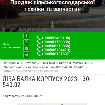
Продаж сільськогосподарської
техніки та запчастин
+380952489100
;
+380981763036
;
Ми в
+380506279866
;
соцмережах:
+380505204413
;
+380500137837
Головна
>
Каталог
>
ЗАПЧАСТИНИ до сільгосптехніки
>
Запчастини до тюкових пресів PK-4000/PK-4010, Z-224/1
>
ЛІВА БАЛКА КОРПУСУ 2023-130-540.02
ЛІВА БАЛКА КОРПУСУ 2023-130-
540.02
Код товару:
2023-130-540.02