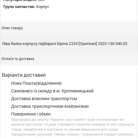
Група запчастин
:
Корпус
Опис товару
Ліва балка корпусу підбирачі Sipma Z224 [Оригінал] 2023-130-540.02
Оплата та доставка
Варіанти доставки
Нова Пошта(відділення)
Самовивіз із складу в м. Кропивницький
Доставка власним транспортом
Доставка транспортними компаніями
Повернення і обмін
Відповідно до закону України «про захист прав споживачів» ви
можете протягом 14 днів з моменту покупки повернути або обміняти
товар, придбаний в магазині, за умови виконання всіх норм
передбачених законом. Умови обміну / повернення товару належної