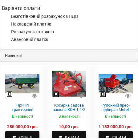
Варіанти оплати
Безготівковий розрахунок з ПДВ
Накладений платіж
Розрахунок готівкою
Авансовий платіж
Новинки!
Причіп
Косарка садова
Рулонний прес-
тракторний
навісна КСН-1,4/2
підбирач Metel-
самоскидний
м.
Fach Z 587
В наявності
В наявності
В наявності
Spike 2 ПТС-4
285 000,00 грн.
10,00 грн.
1 133 000,00 грн.
КУПИТИ
КУПИТИ
КУПИТИ