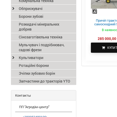
Комунальна техніка
Обприскувачі
Борони зубові
Причіп тракт
Розкидачі мінеральних
самоскидний S
ПТС-4
добрив
В наявнос
Сінозаготівельна техніка
285 000,00 
Мульчувач і подрібнювач,
КУПИ
садові фрези
Культиватори
Ротаційні борони
Зчіпки зубових борін
Запчастини до тракторів YTO
Контакты
ПП "Агродім-центр"