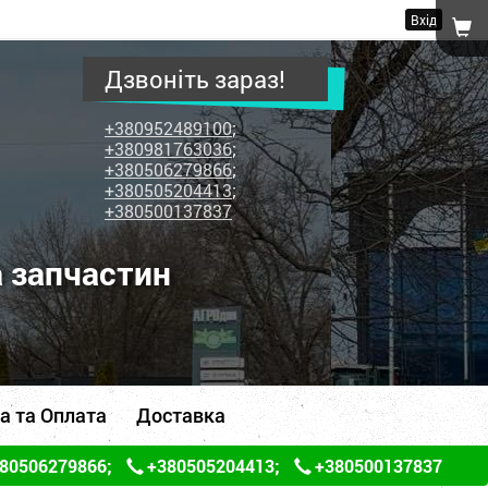
Вхід
Дзвоніть зараз!
+380952489100
;
+380981763036
;
+380506279866
;
+380505204413
;
+380500137837
а запчастин
а та Оплата
Доставка
80506279866
;
+380505204413
;
+380500137837