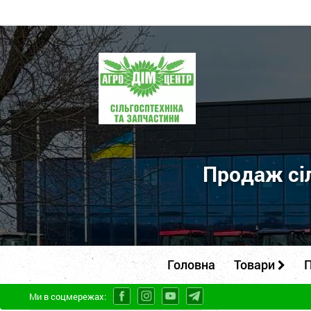
ПП
"Агродім-
центр"
-
продаж
сільськогосподарської
Продаж сіл
техніки
та
запчастин
Головна
Товари
П
Ми в соцмережах: