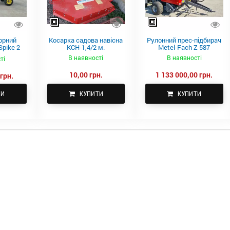
орний
Косарка садова навісна
Рулонний прес-підбирач
pike 2
КСН-1,4/2 м.
Metel-Fach Z 587
В наявності
В наявності
ті
10,00 грн.
1 133 000,00 грн.
грн.
ТИ
КУПИТИ
КУПИТИ