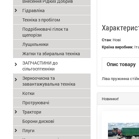
Внесення Рідких Добрив
Гідравліка
Техніка з пробігом
Характерис
Подрібнювачі гілок та
щепорізи
Стан
:
Нові
Лущильники
Країна виробник
:
Іт
Жатки та збиральна техніка
ЗАПЧАСТИНИ до
Опис товару
сільгосптехніки
Зерноочисна та
Ліва пружинна стій
завантажувальна техніка
Котки
Новинки!
Протруювачі
Трактори
Борони дискові
Плуги