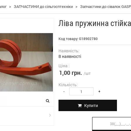
алог
>
ЗАПЧАСТИНИ до сільгосптехніки
>
Запчастини до сівалок GAS
Ліва пружинна стійк
Код товару:
G18902780
Наявність:
В наявності
Ціна :
1,00 грн.
/шт
Кількість:
-
+
Купити