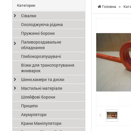
Категории
Головна
>
Кат
Сівалки
Охолоджуюча рідина
Пружинні борони
Паливороздавальне
обладнання
Глибокорозпушувачі
Візки для транспортування
жниварок
Шини,камери та диски
Мастильні матеріали
Шлейфові борони
Прицепи
Акумулятори
Крани Маніпулятори