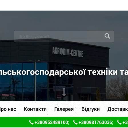
ьськогосподарської техніки т
ро нас
Контакти
Галерея
Відгуки
Доставк
+380952489100
;
+380981763036
;
+3