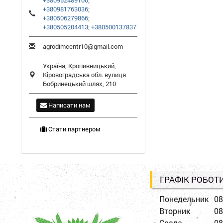
+380952489100
;
+380981763036
;
+380506279866
;
+380505204413
;
+380500137837
agrodimcentr10@gmail.com
Україна,
Кропивницький
,
Кіровоградська обл.
вулиця
Бобринецький шлях, 210
Написати нам
Стати партнером
ГРАФІК РОБОТ
Понедельник
08
Вторник
08
Среда
08