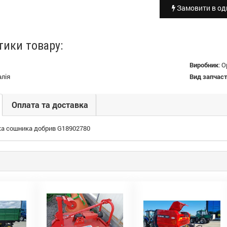
Замовити в оди
тики товару:
Виробник
:
О
алія
Вид запчас
Оплата та доставка
ка сошника добрив G18902780