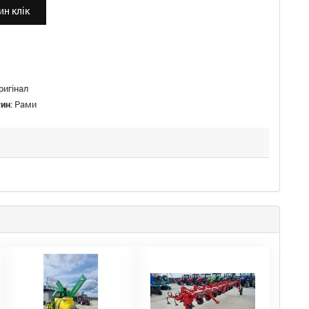
н клік
ригінал
тин
:
Рами