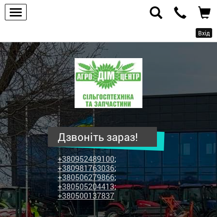
Вхід
ПП
"Агродім-
центр"
-
продаж
сільськогосподарської
техніки
Дзвоніть зараз!
та
запчастин
+380952489100
;
+380981763036
;
+380506279866
;
+380505204413
;
+380500137837