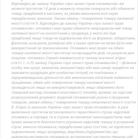
Відповідно до закону України «про захист прав споживачів» ви
можете протягом 14 днів з моменту покупки повернути або обміняти
товар, придбаний в магазині, за умови виконання всіх норм
передбачених законом. Умови обміну / повернення товару належної
якості стаття 9. Відповідно до закону України «про захист прав
споживачів»: споживач має право обміняти непродовольчий товар
належної якості на аналогічний у продавця, у якого він був
придбаний, якщо товар не задовольнив його за формою, габаритами,
фасоном, кольором, розміром або з інших причин не може бути ним
використаний за призначенням. Споживач має право на обмін
товару належної якості протягом чотирнадцяти днів, не рахуючи дня
покупки. споживач (термін вживається в такому значенні згідно
статті 1. п.22 закону України «про захист прав споживачів») – фізична
особа, яка купує, замовляє, використовує або має намір придбати чи
замовити продукцію для особистих потреб, не пов’язаних з
підприємницькою діяльністю або виконанням обов’язків найманого
працівника. обмін або повернення товару належної якості
провадиться: якщо не використовувався; якщо збережено його
товарний вигляд, споживчі властивості, пломби, ярлики; на підставі
розрахунковий документ, виданий споживачеві разом з проданим
товаром. умови обміну / повернення товару неналежної якості стаття
8. Згідно із законом України «про захист прав споживачів»: в разі
виявлення протягом встановленого гарантійного строку недоліків
споживач, в порядку та в строки, встановлені законодавством, має
право вимагати безоплатного усунення недоліків товару в розумний
строк. вимоги споживача, передбачених цією статтею, не підлягають
задоволенню, якщо продавець, виробник (підприємство, що
задовольняє вимоги споживача, встановлені частиною першою цієї