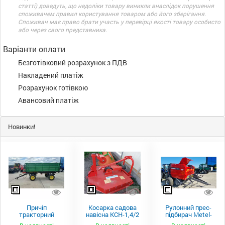
статті) доведуть, що недоліки товару виникли внаслідок порушення
споживачем правил користування товаром або його зберігання.
Споживач має право брати участь у перевірці якості товару особисто
або через свого представника.
Варіанти оплати
Безготівковий розрахунок з ПДВ
Накладений платіж
Розрахунок готівкою
Авансовий платіж
Новинки!
Причіп
Косарка садова
Рулонний прес-
тракторний
навісна КСН-1,4/2
підбирач Metel-
самоскидний
м.
Fach Z 587