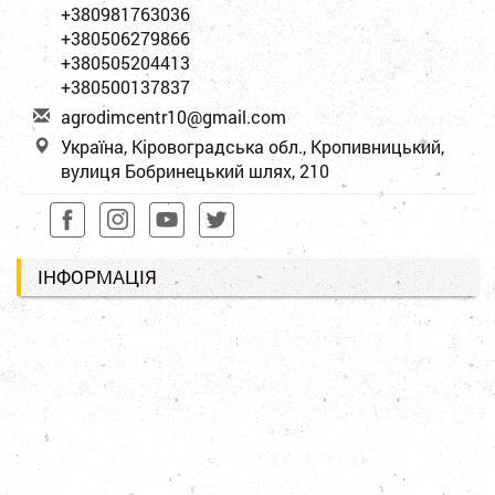
+380981763036
+380506279866
+380505204413
+380500137837
a
gro
dim
cen
tr1
0@g
mai
l.c
om
Україна, Кіровоградська обл., Кропивницький,
вулиця Бобринецький шлях, 210
ІНФОРМАЦІЯ