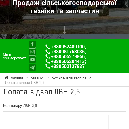
Продаж сільськогосподарської
техніки та запчастин
+380952489100
;
+380981763036
;
Ми в
+380506279866
;
соцмережах:
+380505204413
;
+380500137837
Головна
>
Каталог
>
Комунальна техніка
>
Лопата-відвал ЛВН-2,5
Лопата-відвал ЛВН-2,5
Код товару:
ЛВН-2,5