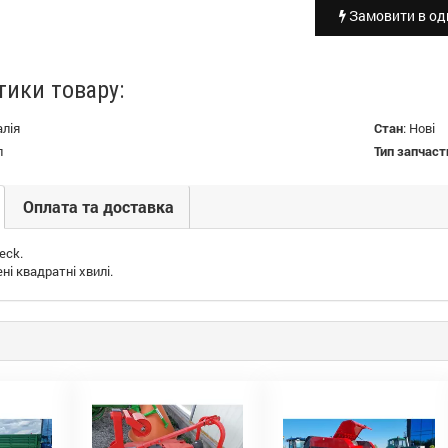
Замовити в оди
тики товару:
алія
Стан
:
Нові
л
Тип запчаст
Оплата та доставка
eck.
ні квадратні хвилі.