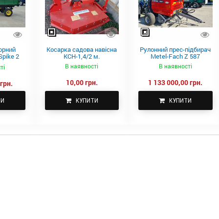
орний
Косарка садова навісна
Рулонний прес-підбирач
pike 2
КСН-1,4/2 м.
Metel-Fach Z 587
В наявності
В наявності
ті
10,00 грн.
1 133 000,00 грн.
грн.
ТИ
КУПИТИ
КУПИТИ