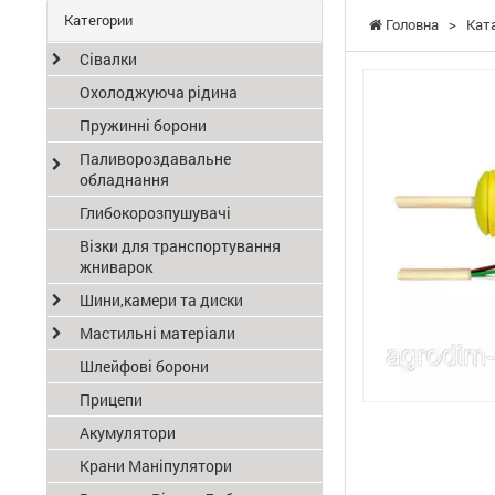
Категории
Головна
>
Кат
Сівалки
Охолоджуюча рідина
Пружинні борони
Паливороздавальне
обладнання
Глибокорозпушувачі
Візки для транспортування
жниварок
Шини,камери та диски
Мастильні матеріали
Шлейфові борони
Прицепи
Акумулятори
Крани Маніпулятори