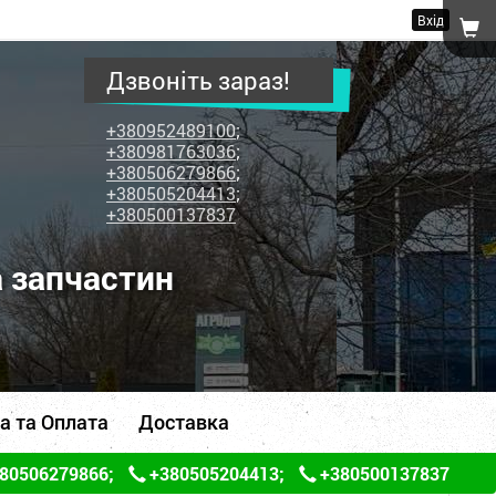
Вхід
Дзвоніть зараз!
+380952489100
;
+380981763036
;
+380506279866
;
+380505204413
;
+380500137837
а запчастин
а та Оплата
Доставка
80506279866
;
+380505204413
;
+380500137837