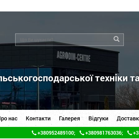
ьськогосподарської техніки т
ро нас
Контакти
Галерея
Відгуки
Доставк
+380952489100
;
+380981763036
;
+3