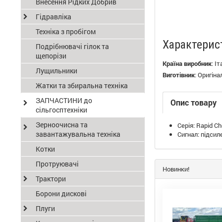
Внесення Рідких Добрив
Гідравліка
Техніка з пробігом
Характерис
Подрібнювачі гілок та
щепорізи
Країна виробник
:
Іт
Лущильники
Виготівник
:
Оригіна
Жатки та збиральна техніка
ЗАПЧАСТИНИ до
Опис товару
сільгосптехніки
Зерноочисна та
Серія: Rapid Ch
завантажувальна техніка
Сигнал: підсиле
Котки
Протруювачі
Новинки!
Трактори
Борони дискові
Плуги