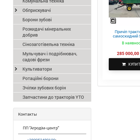
Комунальна техніка
Обприскувачі
Борони зубові
Розкидачі мінеральних
Причіп тракт
добрив
самоскидний S
ПТС-4
В наявнос
Сінозаготівельна техніка
285 000,00 
Мульчувач і подрібнювач,
садові фрези
КУПИ
Культиватори
Ротаційні борони
Зчіпки зубових борін
Запчастини до тракторів YTO
Контакты
ПП "Агродім-центр"