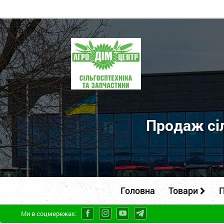
ПП
"Агродім-
центр"
-
продаж
сільськогосподарської
Продаж сіл
техніки
та
запчастин
Головна
Товари
П
Ми в соцмережах: