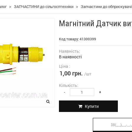
алог
>
ЗАПЧАСТИНИ до сільгосптехніки
>
Запчастини до обприскувач
Магнітний Датчик ви
Код товару:
41300399
Наявність:
В наявності
Ціна :
1,00 грн.
/шт
Кількість:
-
+
Купити