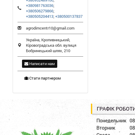
+380952489100
;
+380981763036
;
+380506279866
;
+380505204413
;
+380500137837
agrodimcentr10@gmail.com
Україна,
Кропивницький
,
Кіровоградська обл.
вулиця
Бобринецький шлях, 210
Написати нам
Стати партнером
ГРАФІК РОБОТ
Понедельник
08
Вторник
08
Среда
08