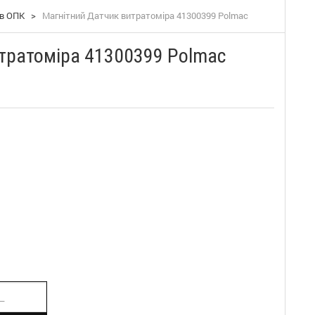
ів ОПК
>
Магнітний Датчик витратоміра 41300399 Polmac
тратоміра 41300399 Polmac