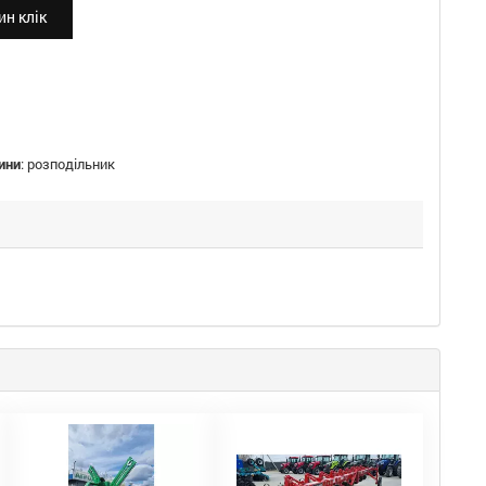
н клік
ини
:
розподільник