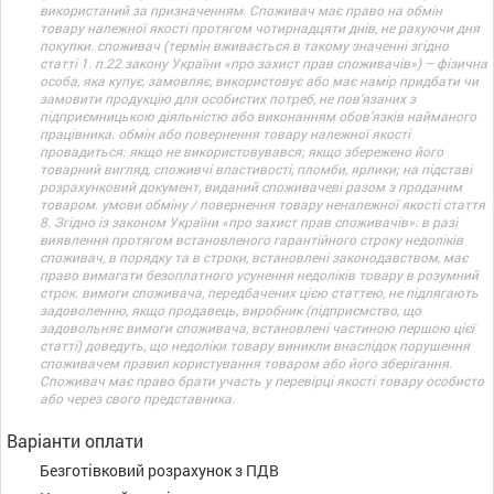
використаний за призначенням. Споживач має право на обмін
товару належної якості протягом чотирнадцяти днів, не рахуючи дня
покупки. споживач (термін вживається в такому значенні згідно
статті 1. п.22 закону України «про захист прав споживачів») – фізична
особа, яка купує, замовляє, використовує або має намір придбати чи
замовити продукцію для особистих потреб, не пов’язаних з
підприємницькою діяльністю або виконанням обов’язків найманого
працівника. обмін або повернення товару належної якості
провадиться: якщо не використовувався; якщо збережено його
товарний вигляд, споживчі властивості, пломби, ярлики; на підставі
розрахунковий документ, виданий споживачеві разом з проданим
товаром. умови обміну / повернення товару неналежної якості стаття
8. Згідно із законом України «про захист прав споживачів»: в разі
виявлення протягом встановленого гарантійного строку недоліків
споживач, в порядку та в строки, встановлені законодавством, має
право вимагати безоплатного усунення недоліків товару в розумний
строк. вимоги споживача, передбачених цією статтею, не підлягають
задоволенню, якщо продавець, виробник (підприємство, що
задовольняє вимоги споживача, встановлені частиною першою цієї
статті) доведуть, що недоліки товару виникли внаслідок порушення
споживачем правил користування товаром або його зберігання.
Споживач має право брати участь у перевірці якості товару особисто
або через свого представника.
Варіанти оплати
Безготівковий розрахунок з ПДВ