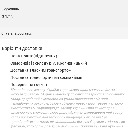
Торцевий.
G 1/4".
Оплата та доставка
Варіанти доставки
Нова Пошта(відділення)
Самовивіз із складу в м. Кропивницький
Доставка власним транспортом
Доставка транспортними компаніями
Повернення і обмін
Відповідно до закону України «про захист прав споживачів» ви
можете протягом 14 днів з моменту покупки повернути або обміняти
товар, придбаний в магазині, за умови виконання всіх норм
передбачених законом. Умови обміну / повернення товару належної
якості стаття 9. Відповідно до закону України «про захист прав
споживачів»: споживач має право обміняти непродовольчий товар
належної якості на аналогічний у продавця, у якого він був
придбаний, якщо товар не задовольнив його за формою, габаритами,
фасоном, кольором, розміром або з інших причин не може бути ним