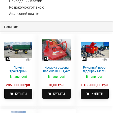
Накладений платіж
Розрахунок готівкою
Авансовий платіж
Новинки!
Причіп
Косарка садова
Рулонний прес-
тракторний
навісна КСН-1,4/2
підбирач Metel-
самоскидний
м.
Fach Z 587
В наявності
В наявності
В наявності
Spike 2 ПТС-4
285 000,00 грн.
10,00 грн.
1 133 000,00 грн.
КУПИТИ
КУПИТИ
КУПИТИ