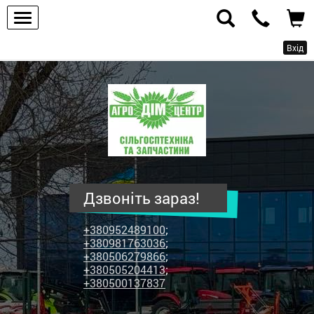
Вхід
ПП
"Агродім-
центр"
-
продаж
сільськогосподарської
техніки
Дзвоніть зараз!
та
запчастин
+380952489100
;
+380981763036
;
+380506279866
;
+380505204413
;
+380500137837