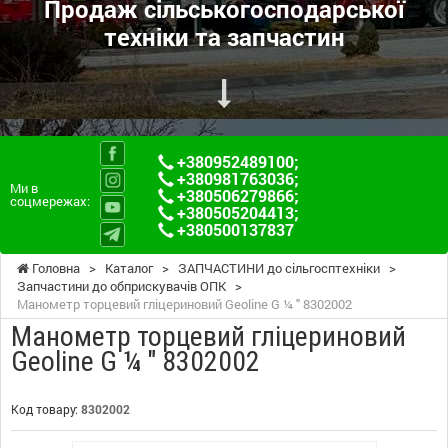
Продаж сільськогосподарської
техніки та запчастин
+380952489100
;
+380981763036
;
Ми в
+380506279866
;
соцмережах:
+380505204413
;
+380500137837
Головна
>
Каталог
>
ЗАПЧАСТИНИ до сільгосптехніки
>
Запчастини до обприскувачів ОПК
>
Манометр торцевий гліцериновий Geoline G ¼ " 8302002
Манометр торцевий гліцериновий
Geoline G ¼ " 8302002
Код товару:
8302002