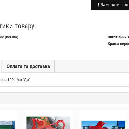
Замовити в оди
тики товару:
ос (помпа)
Виготівник
:
Країна виро
Оплата та доставка
оса 120 л/хв "До"