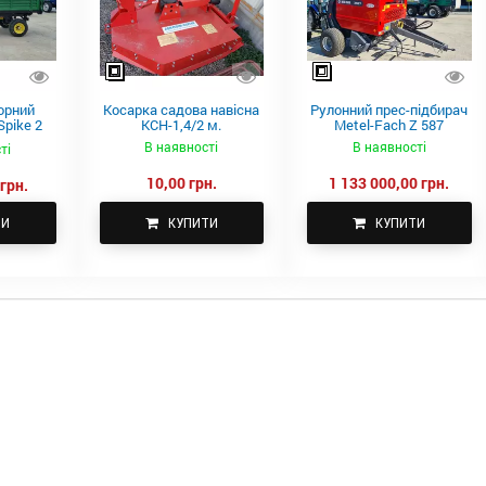
орний
Косарка садова навісна
Рулонний прес-підбирач
pike 2
КСН-1,4/2 м.
Metel-Fach Z 587
В наявності
В наявності
ті
10,00 грн.
1 133 000,00 грн.
грн.
ТИ
КУПИТИ
КУПИТИ