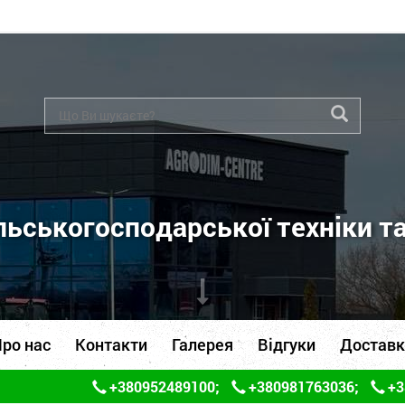
ьськогосподарської техніки т
ро нас
Контакти
Галерея
Відгуки
Доставк
+380952489100
;
+380981763036
;
+3