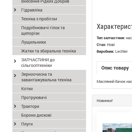
Внесення Рідких Добрив
Гідравліка
Техніка з пробігом
Характерис
Подрібнювачі гілок та
щепорізи
Тип запчастини
:
нас
Лущильники
Стан
:
Нові
Жатки та збиральна техніка
Виробник
:
Lechler
ЗАПЧАСТИНИ до
сільгосптехніки
Опис товару
Зерноочисна та
завантажувальна техніка
Масляний бачок нас
Котки
Протруювачі
Новинки!
Трактори
Борони дискові
Плуги