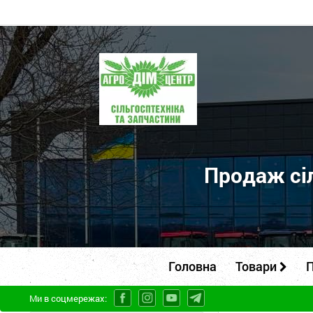
ПП
"Агродім-
центр"
-
продаж
сільськогосподарської
Продаж сіл
техніки
та
запчастин
Головна
Товари
П
Ми в соцмережах: