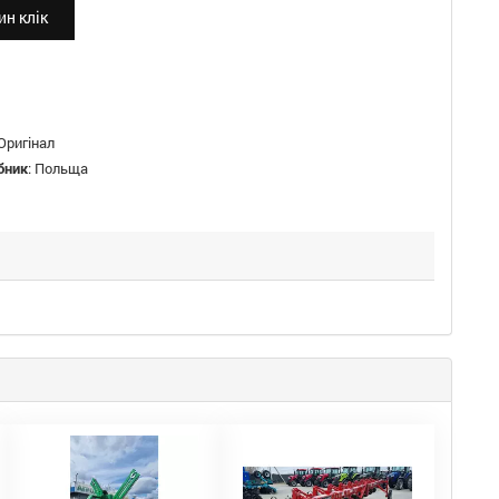
н клік
Оригінал
бник
:
Польща