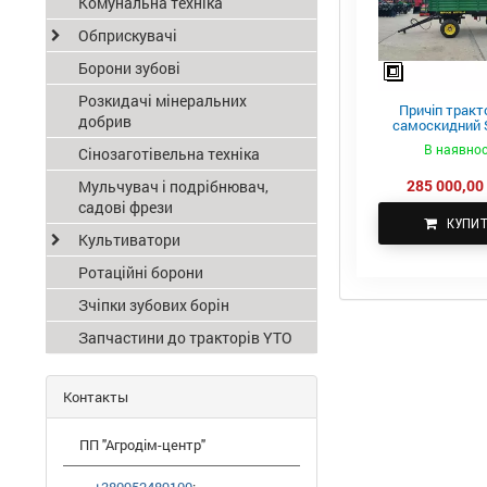
Комунальна техніка
Обприскувачі
Борони зубові
Розкидачі мінеральних
Причіп тракт
добрив
самоскидний S
ПТС-4
В наявнос
Сінозаготівельна техніка
285 000,00 
Мульчувач і подрібнювач,
садові фрези
КУПИ
Культиватори
Ротаційні борони
Зчіпки зубових борін
Запчастини до тракторів YTO
Контакты
ПП "Агродім-центр"