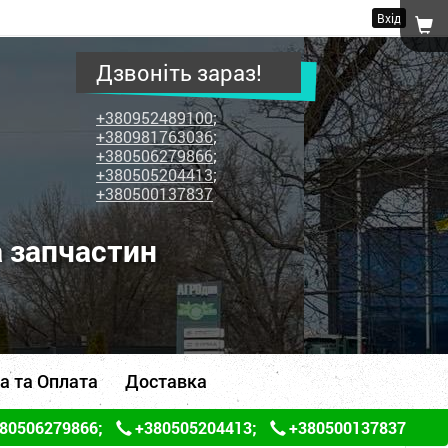
Вхід
Дзвоніть зараз!
+380952489100
;
+380981763036
;
+380506279866
;
+380505204413
;
+380500137837
а запчастин
а та Оплата
Доставка
80506279866
;
+380505204413
;
+380500137837