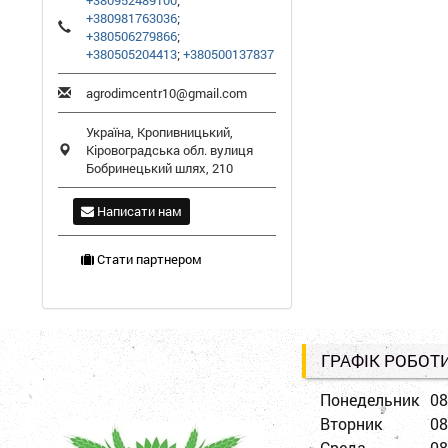
+380952489100
;
+380981763036
;
+380506279866
;
+380505204413
;
+380500137837
agrodimcentr10@gmail.com
Україна,
Кропивницький
,
Кіровоградська обл.
вулиця
Бобринецький шлях, 210
Написати нам
Стати партнером
ГРАФІК РОБОТ
Понедельник
08
Вторник
08
Среда
08