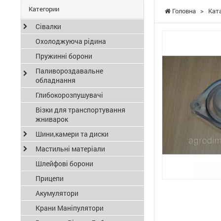
Категории
Головна
>
Кат
Сівалки
Охолоджуюча рідина
Пружинні борони
Паливороздавальне
обладнання
Глибокорозпушувачі
Візки для транспортування
жниварок
Шини,камери та диски
Мастильні матеріали
Шлейфові борони
Прицепи
Акумулятори
Крани Маніпулятори