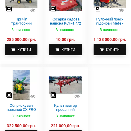
Причіп
Косарка садова
Рулонний прес-
тракторний
навісна КСН-1,4/2
підбирач Metel-
самоскидний
м.
Fach Z 587
В наявності
В наявності
В наявності
Spike 2 ПТС-4
285 000,00 грн.
10,00 грн.
1 133 000,00 грн.
КУПИТИ
КУПИТИ
КУПИТИ
Обприскувач
Культиватор
навісний CX PRO
просапний
1000-15
КПН-5,6-05
В наявності
В наявності
322 500,00 грн.
221 000,00 грн.