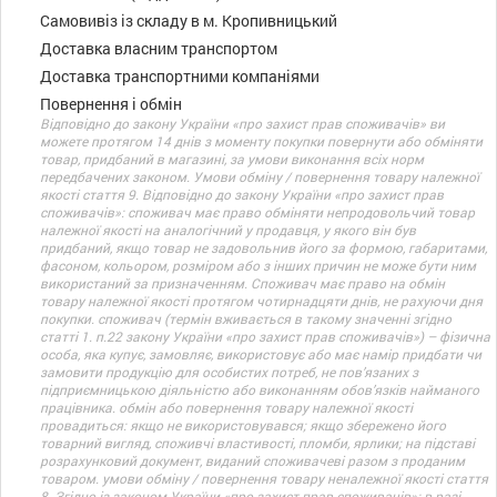
Самовивіз із складу в м. Кропивницький
Доставка власним транспортом
Доставка транспортними компаніями
Повернення і обмін
Відповідно до закону України «про захист прав споживачів» ви
можете протягом 14 днів з моменту покупки повернути або обміняти
товар, придбаний в магазині, за умови виконання всіх норм
передбачених законом. Умови обміну / повернення товару належної
якості стаття 9. Відповідно до закону України «про захист прав
споживачів»: споживач має право обміняти непродовольчий товар
належної якості на аналогічний у продавця, у якого він був
придбаний, якщо товар не задовольнив його за формою, габаритами,
фасоном, кольором, розміром або з інших причин не може бути ним
використаний за призначенням. Споживач має право на обмін
товару належної якості протягом чотирнадцяти днів, не рахуючи дня
покупки. споживач (термін вживається в такому значенні згідно
статті 1. п.22 закону України «про захист прав споживачів») – фізична
особа, яка купує, замовляє, використовує або має намір придбати чи
замовити продукцію для особистих потреб, не пов’язаних з
підприємницькою діяльністю або виконанням обов’язків найманого
працівника. обмін або повернення товару належної якості
провадиться: якщо не використовувався; якщо збережено його
товарний вигляд, споживчі властивості, пломби, ярлики; на підставі
розрахунковий документ, виданий споживачеві разом з проданим
товаром. умови обміну / повернення товару неналежної якості стаття
8. Згідно із законом України «про захист прав споживачів»: в разі