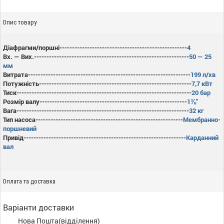
Опис товару
Діафрагми/поршні---------------------------------------------------
4
Вх. — Вих.--------------------------------------------------------------
50 — 25
мм
Витрата-----------------------------------------------------------------
199 л/хв
Потужність-------------------------------------------------------------
7,7 кВт
Тиск----------------------------------------------------------------------
20 бар
Розмір валу-----------------------------------------------------------
1⅜"
Вага---------------------------------------------------------------------
32 кг
Тип насоса-----------------------------------------------------------
Мембранно-
поршневий
Привід-----------------------------------------------------------------
Карданний
вал
Оплата та доставка
Варіанти доставки
Нова Пошта(відділення)