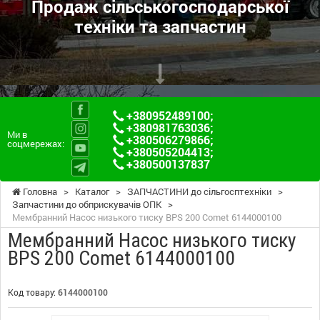
Продаж сільськогосподарської
техніки та запчастин
+380952489100
;
+380981763036
;
Ми в
+380506279866
;
соцмережах:
+380505204413
;
+380500137837
Головна
>
Каталог
>
ЗАПЧАСТИНИ до сільгосптехніки
>
Запчастини до обприскувачів ОПК
>
Мембранний Насос низького тиску BPS 200 Comet 6144000100
Мембранний Насос низького тиску
BPS 200 Comet 6144000100
Код товару:
6144000100