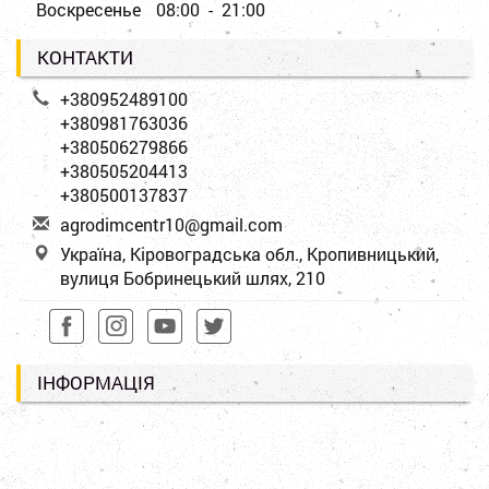
Воскресенье
08:00 - 21:00
КОНТАКТИ
+380952489100
+380981763036
+380506279866
+380505204413
+380500137837
a
gro
dim
cen
tr1
0@g
mai
l.c
om
Україна, Кіровоградська обл., Кропивницький,
вулиця Бобринецький шлях, 210
ІНФОРМАЦІЯ