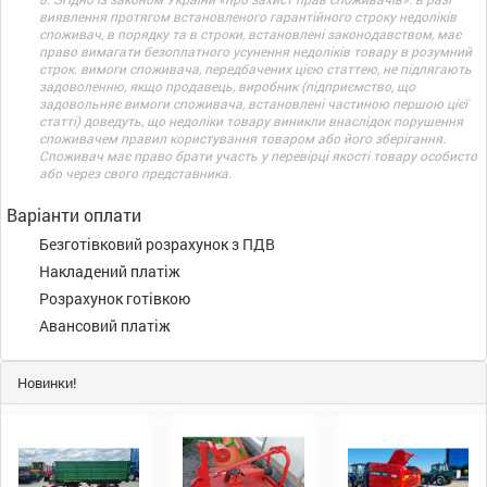
виявлення протягом встановленого гарантійного строку недоліків
споживач, в порядку та в строки, встановлені законодавством, має
право вимагати безоплатного усунення недоліків товару в розумний
строк. вимоги споживача, передбачених цією статтею, не підлягають
задоволенню, якщо продавець, виробник (підприємство, що
задовольняє вимоги споживача, встановлені частиною першою цієї
статті) доведуть, що недоліки товару виникли внаслідок порушення
споживачем правил користування товаром або його зберігання.
Споживач має право брати участь у перевірці якості товару особисто
або через свого представника.
Варіанти оплати
Безготівковий розрахунок з ПДВ
Накладений платіж
Розрахунок готівкою
Авансовий платіж
Новинки!