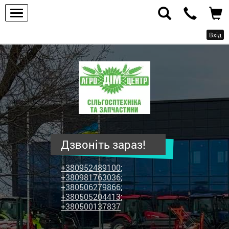
Вхід
ПП
"Агродім-
центр"
-
продаж
сільськогосподарської
техніки
Дзвоніть зараз!
та
запчастин
+380952489100
;
+380981763036
;
+380506279866
;
+380505204413
;
+380500137837