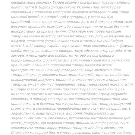
передбачених законом. Умови обміну / повернення товару належної
якості стаття 9. Відповідно до закону України «про захист прав
споживачів»: споживач має право обміняти непродовольчий товар
належної якості на аналогічний у продавця, у якого він був
придбаний, якщо товар не задовольнив його за формою, габаритами,
фасоном, кольором, розміром або з інших причин не може бути ним
використаний за призначенням. Споживач має право на обмін
товару належної якості протягом чотирнадцяти днів, не рахуючи дня
покупки. споживач (термін вживається в такому значенні згідно
статті 1. п.22 закону України «про захист прав споживачів») – фізична
особа, яка купує, замовляє, використовує або має намір придбати чи
замовити продукцію для особистих потреб, не пов’язаних з
підприємницькою діяльністю або виконанням обов’язків найманого
працівника. обмін або повернення товару належної якості
провадиться: якщо не використовувався; якщо збережено його
товарний вигляд, споживчі властивості, пломби, ярлики; на підставі
розрахунковий документ, виданий споживачеві разом з проданим
товаром. умови обміну / повернення товару неналежної якості стаття
8. Згідно із законом України «про захист прав споживачів»: в разі
виявлення протягом встановленого гарантійного строку недоліків
споживач, в порядку та в строки, встановлені законодавством, має
право вимагати безоплатного усунення недоліків товару в розумний
строк. вимоги споживача, передбачених цією статтею, не підлягають
задоволенню, якщо продавець, виробник (підприємство, що
задовольняє вимоги споживача, встановлені частиною першою цієї
статті) доведуть, що недоліки товару виникли внаслідок порушення
споживачем правил користування товаром або його зберігання.
Споживач має право брати участь у перевірці якості товару особисто