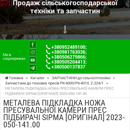
Продаж сільськогосподарської
техніки та запчастин
+380952489100
;
+380981763036
;
Ми в
+380506279866
;
соцмережах:
+380505204413
;
+380500137837
Головна
>
Каталог
>
ЗАПЧАСТИНИ до сільгосптехніки
>
Запчастини до тюкових пресів PK-4000/PK-4010, Z-224/1
>
МЕТАЛЕВА ПІДКЛАДКА НОЖА ПРЕСУВАЛЬНОЇ КАМЕРИ ПРЕС
ПІДБИРАЧІ SIPMA [ОРИГІНАЛ] 2023-050-141.00
МЕТАЛЕВА ПІДКЛАДКА НОЖА
ПРЕСУВАЛЬНОЇ КАМЕРИ ПРЕС
ПІДБИРАЧІ SIPMA [ОРИГІНАЛ] 2023-
050-141.00