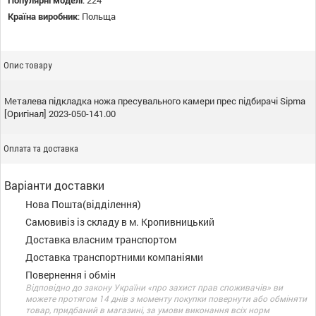
Популярні моделі
:
224
Країна виробник
:
Польща
Опис товару
Металева підкладка ножа пресувального камери прес підбирачі Sipma
[Оригінал] 2023-050-141.00
Оплата та доставка
Варіанти доставки
Нова Пошта(відділення)
Самовивіз із складу в м. Кропивницький
Доставка власним транспортом
Доставка транспортними компаніями
Повернення і обмін
Відповідно до закону України «про захист прав споживачів» ви
можете протягом 14 днів з моменту покупки повернути або обміняти
товар, придбаний в магазині, за умови виконання всіх норм