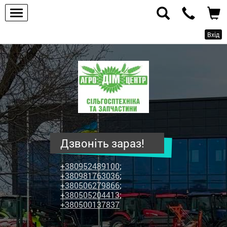
Вхід
ПП
"Агродім-
центр"
-
продаж
сільськогосподарської
техніки
Дзвоніть зараз!
та
запчастин
+380952489100
;
+380981763036
;
+380506279866
;
+380505204413
;
+380500137837