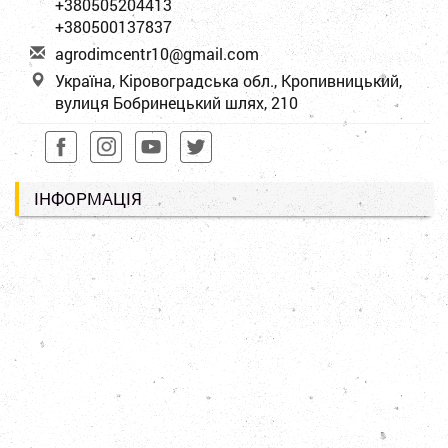
+380505204413
+380500137837
a
gro
dim
cen
tr1
0@g
mai
l.c
om
Україна, Кіровоградська обл., Кропивницький,
вулиця Бобринецький шлях, 210
ІНФОРМАЦІЯ