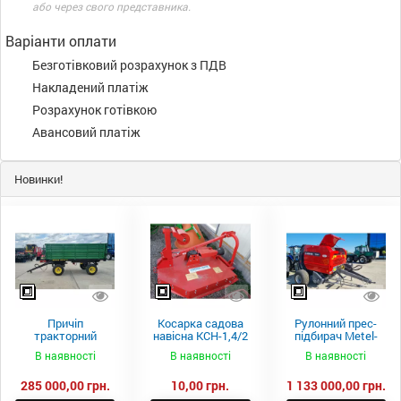
або через свого представника.
Варіанти оплати
Безготівковий розрахунок з ПДВ
Накладений платіж
Розрахунок готівкою
Авансовий платіж
Новинки!
Причіп
Косарка садова
Рулонний прес-
тракторний
навісна КСН-1,4/2
підбирач Metel-
самоскидний
м.
Fach Z 587
В наявності
В наявності
В наявності
Spike 2 ПТС-4
285 000,00 грн.
10,00 грн.
1 133 000,00 грн.