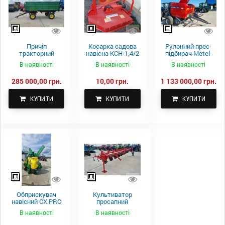
Причіп
Косарка садова
Рулонний прес-
тракторний
навісна КСН-1,4/2
підбирач Metel-
самоскидний
м.
Fach Z 587
В наявності
В наявності
В наявності
Spike 2 ПТС-4
285 000,00 грн.
10,00 грн.
1 133 000,00 грн.
КУПИТИ
КУПИТИ
КУПИТИ
Обприскувач
Культиватор
навісний CX PRO
просапний
1000-15
КПН-5,6-05
В наявності
В наявності