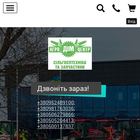
Вхід
ПП
"Агродім-
центр"
-
продаж
сільськогосподарської
техніки
Дзвоніть зараз!
та
запчастин
+380952489100
;
+380981763036
;
+380506279866
;
+380505204413
;
+380500137837