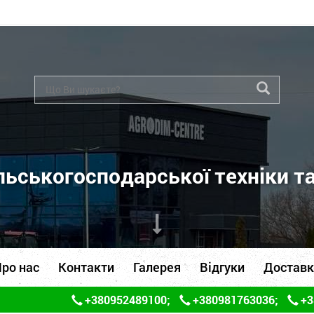
ьськогосподарської техніки т
ро нас
Контакти
Галерея
Відгуки
Доставк
+380952489100
;
+380981763036
;
+3