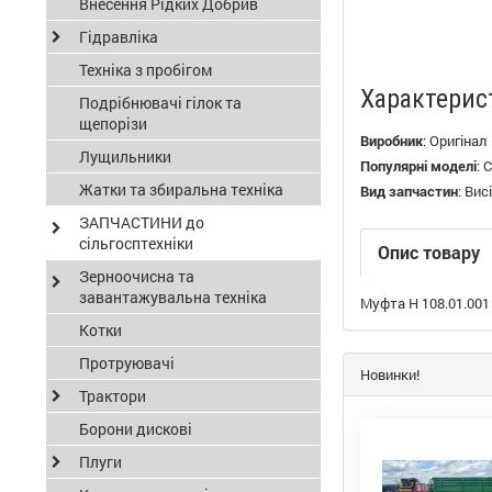
Внесення Рідких Добрив
Гідравліка
Техніка з пробігом
Характерис
Подрібнювачі гілок та
щепорізи
Виробник
:
Оригінал
Лущильники
Популярні моделі
:
С
Жатки та збиральна техніка
Вид запчастин
:
Вис
ЗАПЧАСТИНИ до
сільгосптехніки
Опис товару
Зерноочисна та
завантажувальна техніка
Муфта Н 108.01.001
Котки
Протруювачі
Новинки!
Трактори
Борони дискові
Плуги