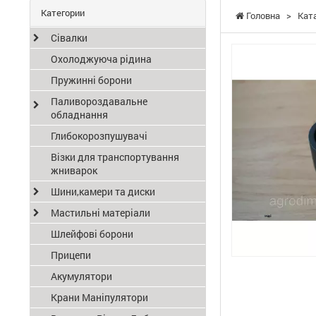
Категории
Головна
>
Кат
Сівалки
Охолоджуюча рідина
Пружинні борони
Паливороздавальне
обладнання
Глибокорозпушувачі
Візки для транспортування
жниварок
Шини,камери та диски
Мастильні матеріали
Шлейфові борони
Прицепи
Акумулятори
Крани Маніпулятори