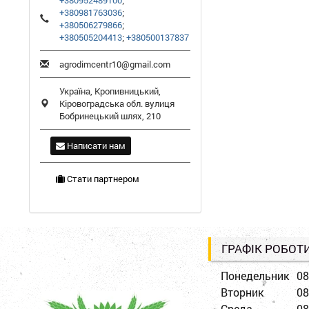
+380952489100
;
+380981763036
;
+380506279866
;
+380505204413
;
+380500137837
agrodimcentr10@gmail.com
Україна,
Кропивницький
,
Кіровоградська обл.
вулиця
Бобринецький шлях, 210
Написати нам
Стати партнером
ГРАФІК РОБОТ
Понедельник
08
Вторник
08
Среда
08