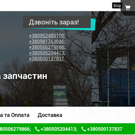
Вхід
Дзвоніть зараз!
+380952489100
;
+380981763036
;
+380506279866
;
+380505204413
;
+380500137837
а запчастин
а та Оплата
Доставка
80506279866
;
+380505204413
;
+380500137837