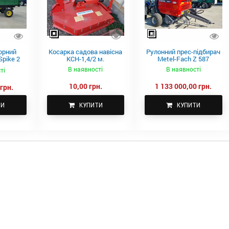
орний
Косарка садова навісна
Рулонний прес-підбирач
pike 2
КСН-1,4/2 м.
Metel-Fach Z 587
В наявності
В наявності
ті
10,00 грн.
1 133 000,00 грн.
грн.
ТИ
КУПИТИ
КУПИТИ