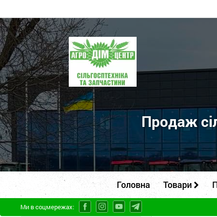
ПП
"Агродім-
центр"
-
продаж
сільськогосподарської
Продаж сіл
техніки
та
запчастин
Головна
Товари
П
Ми в соцмережах: