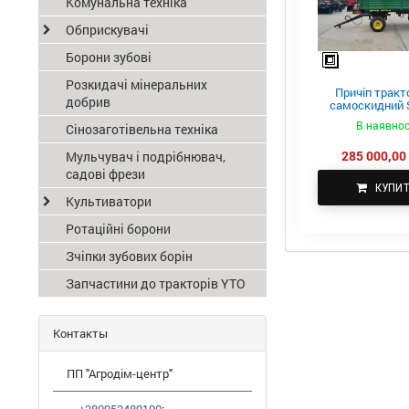
Комунальна техніка
Обприскувачі
Борони зубові
Розкидачі мінеральних
Причіп тракт
добрив
самоскидний S
ПТС-4
В наявнос
Сінозаготівельна техніка
285 000,00 
Мульчувач і подрібнювач,
садові фрези
КУПИ
Культиватори
Ротаційні борони
Зчіпки зубових борін
Запчастини до тракторів YTO
Контакты
ПП "Агродім-центр"