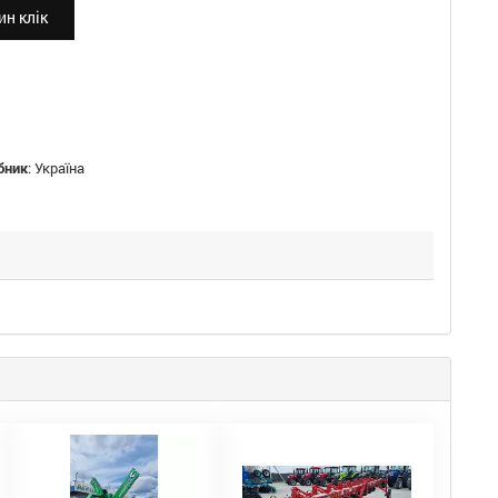
н клік
бник
:
Україна