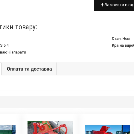
Замовити в оди
тики товару:
Стан
:
Нові
З 5,4
Країна виро
іваючі апарати
Оплата та доставка