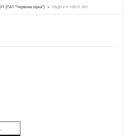
ЗТ (ПАТ "Червона зірка")
>
Муфта Н 108.01.001