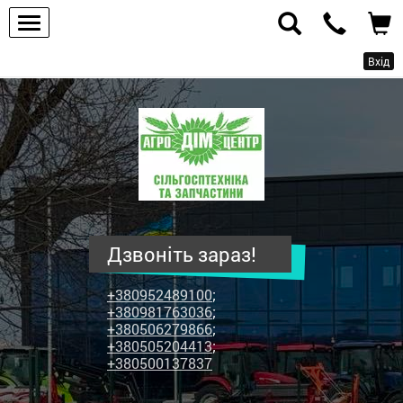
Вхід
ПП
"Агродім-
центр"
-
продаж
сільськогосподарської
техніки
Дзвоніть зараз!
та
запчастин
+380952489100
;
+380981763036
;
+380506279866
;
+380505204413
;
+380500137837