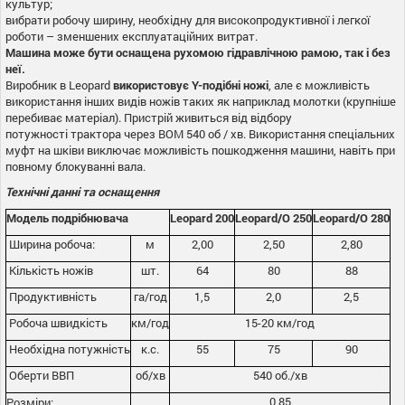
культур;
вибрати робочу ширину, необхідну для високопродуктивної і легкої
роботи – зменшених експлуатаційних витрат.
Машина може бути оснащена рухомою гідравлічною рамою, так і без
неї.
Виробник в Leopard
використовує Y-подібні ножі
, але є можливість
використання інших видів ножів таких як наприклад молотки (крупніше
перебиває матеріал). Пристрій живиться від відбору
потужності трактора через ВОМ 540 об / хв. Використання спеціальних
муфт на шківи виключає можливість пошкодження машини, навіть при
повному блокуванні вала.
Технічні данні та оснащення
Модель подрібнювача
Leopard 200
Leopard/О 250
Leopard/О 280
Ширина робоча:
м
2,00
2,50
2,80
Кількість ножів
шт.
64
80
88
Продуктивність
га/год
1,5
2,0
2,5
Робоча швидкість
км/год
15-20 км/год
Необхідна потужність
к.с.
55
75
90
Оберти ВВП
об/хв
540 об./хв
0,85
Розміри: