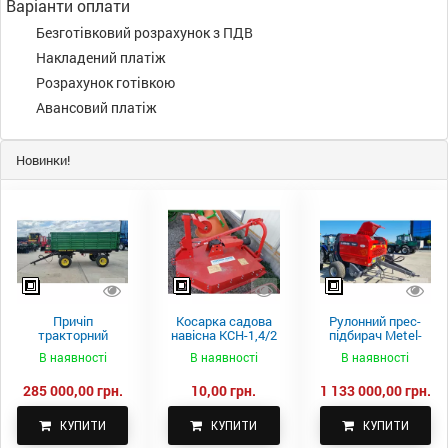
Варіанти оплати
Безготівковий розрахунок з ПДВ
Накладений платіж
Розрахунок готівкою
Авансовий платіж
Новинки!
Причіп
Косарка садова
Рулонний прес-
тракторний
навісна КСН-1,4/2
підбирач Metel-
самоскидний
м.
Fach Z 587
В наявності
В наявності
В наявності
Spike 2 ПТС-4
285 000,00 грн.
10,00 грн.
1 133 000,00 грн.
КУПИТИ
КУПИТИ
КУПИТИ