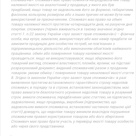
належної якості на аналогічний у продавця, у якого він був
придбаний, якщо товар не задовольнив його за формою, габаритами,
фасоном, кольором, розміром або з інших причин не може бути ним
використаний за призначенням. Споживач має право на обмін
товару належної якості протягом чотирнадцяти днів, не рахуючи дня
покупки. споживач (термін вживається в такому значенні згідно
статті 1. п.22 закону України «про захист прав споживачів») – фізична
особа, яка купує, замовляє, використовує або має намір придбати чи
замовити продукцію для особистих потреб, не пов’язаних з
підприємницькою діяльністю або виконанням обов’язків найманого
працівника. обмін або повернення товару належної якості
провадиться: якщо не використовувався; якщо збережено його
товарний вигляд, споживчі властивості, пломби, ярлики; на підставі
розрахунковий документ, виданий споживачеві разом з проданим
товаром. умови обміну / повернення товару неналежної якості стаття
8. Згідно із законом України «про захист прав споживачів»: в разі
виявлення протягом встановленого гарантійного строку недоліків
споживач, в порядку та в строки, встановлені законодавством, має
право вимагати безоплатного усунення недоліків товару в розумний
строк. вимоги споживача, передбачених цією статтею, не підлягають
задоволенню, якщо продавець, виробник (підприємство, що
задовольняє вимоги споживача, встановлені частиною першою цієї
статті) доведуть, що недоліки товару виникли внаслідок порушення
споживачем правил користування товаром або його зберігання.
Споживач має право брати участь у перевірці якості товару особисто
або через свого представника.