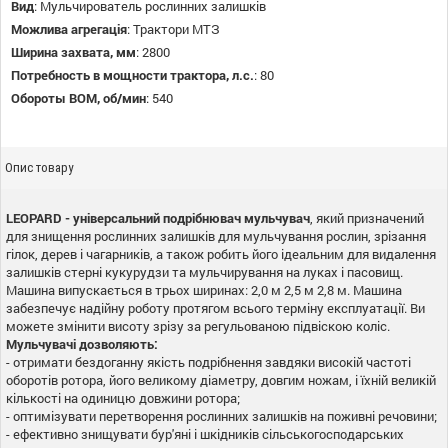
Вид
:
Мульчирователь рослинних залишків
Можлива агрегація
:
Трактори МТЗ
Ширина захвата, мм
:
2800
Потребность в мощности трактора, л.с.
:
80
Обороты ВОМ, об/мин
:
540
Опис товару
LEOPARD - універсальний подрібнювач мульчувач
, який призначений
для знищення рослинних залишків для мульчування рослин, зрізання
гілок, дерев і чагарників, а також робить його ідеальним для видалення
залишків стерні кукурудзи та мульчирування на луках і пасовищ.
Машина випускається в трьох ширинах: 2,0 м 2,5 м 2,8 м. Машина
забезпечує надійну роботу протягом всього терміну експлуатації. Ви
можете змінити висоту зрізу за регульованою підвіскою коліс.
Мульчувачі дозволяють:
- отримати бездоганну якість подрібнення завдяки високій частоті
оборотів ротора, його великому діаметру, довгим ножам, і їхній великій
кількості на одиницю довжини ротора;
- оптимізувати перетворення рослинних залишків на поживні речовини;
- ефективно знищувати бур'яні і шкідників сільськогосподарських