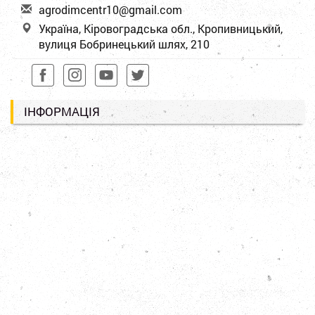
a
gro
dim
cen
tr1
0@g
mai
l.c
om
Україна, Кіровоградська обл., Кропивницький,
вулиця Бобринецький шлях, 210
ІНФОРМАЦІЯ