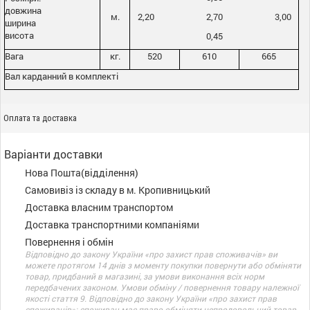
довжина
м.
2,20 2,70 3,00
ширина
висота
0,45
Вага
кг.
520
610
665
Вал карданний в комплекті
Оплата та доставка
Варіанти доставки
Нова Пошта(відділення)
Самовивіз із складу в м. Кропивницький
Доставка власним транспортом
Доставка транспортними компаніями
Повернення і обмін
Відповідно до закону України «про захист прав споживачів» ви
можете протягом 14 днів з моменту покупки повернути або обміняти
товар, придбаний в магазині, за умови виконання всіх норм
передбачених законом. Умови обміну / повернення товару належної
якості стаття 9. Відповідно до закону України «про захист прав
споживачів»: споживач має право обміняти непродовольчий товар