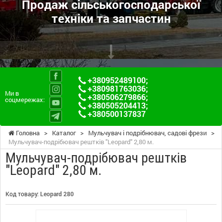
Продаж сільськогосподарської
техніки та запчастин
+380952489100
;
+380981763036
;
Ми в
+380506279866
;
соцмережах:
+380505204413
;
+380500137837
Головна
>
Каталог
>
Мульчувач і подрібнювач, садові фрези
>
Мульчувач-подрібювач рештків "Leopard" 2,80 м.
Мульчувач-подрібювач рештків
"Leopard" 2,80 м.
Код товару:
Leopard 280